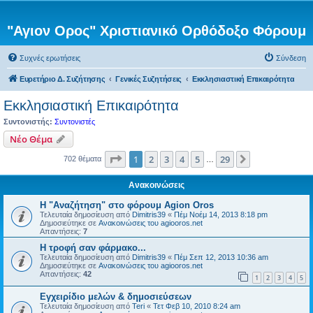
"Αγιον Ορος" Χριστιανικό Ορθόδοξο Φόρουμ
Συχνές ερωτήσεις
Σύνδεση
Ευρετήριο Δ. Συζήτησης
Γενικές Συζητήσεις
Εκκλησιαστική Επικαιρότητα
Εκκλησιαστική Επικαιρότητα
Συντονιστής:
Συντονιστές
Νέο Θέμα
Σελίδα
1
από
29
1
2
3
4
5
29
Επόμενη
702 θέματα
…
Ανακοινώσεις
Η "Αναζήτηση" στο φόρουμ Agion Oros
Τελευταία δημοσίευση από
Dimitris39
«
Πέμ Νοέμ 14, 2013 8:18 pm
Δημοσιεύτηκε σε
Ανακοινώσεις του agiooros.net
Απαντήσεις:
7
H τροφή σαν φάρμακο...
Τελευταία δημοσίευση από
Dimitris39
«
Πέμ Σεπ 12, 2013 10:36 am
Δημοσιεύτηκε σε
Ανακοινώσεις του agiooros.net
Απαντήσεις:
42
1
2
3
4
5
Εγχειρίδιο μελών & δημοσιεύσεων
Τελευταία δημοσίευση από
Teri
«
Τετ Φεβ 10, 2010 8:24 am