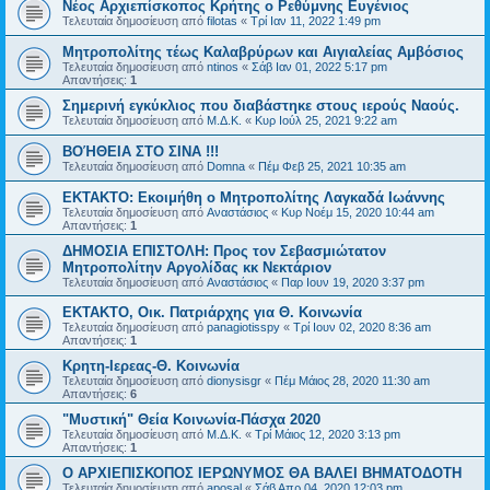
Νέος Αρχιεπίσκοπος Κρήτης ο Ρεθύμνης Ευγένιος
Τελευταία δημοσίευση από
filotas
«
Τρί Ιαν 11, 2022 1:49 pm
Μητροπολίτης τέως Καλαβρύρων και Αιγιαλείας Αμβόσιος
Τελευταία δημοσίευση από
ntinos
«
Σάβ Ιαν 01, 2022 5:17 pm
Απαντήσεις:
1
Σημερινή εγκύκλιος που διαβάστηκε στους ιερούς Ναούς.
Τελευταία δημοσίευση από
Μ.Δ.Κ.
«
Κυρ Ιούλ 25, 2021 9:22 am
ΒΟΉΘΕΙΑ ΣΤΟ ΣΙΝΑ !!!
Τελευταία δημοσίευση από
Domna
«
Πέμ Φεβ 25, 2021 10:35 am
ΕΚΤΑΚΤΟ: Εκοιμήθη ο Μητροπολίτης Λαγκαδά Ιωάννης
Τελευταία δημοσίευση από
Αναστάσιος
«
Κυρ Νοέμ 15, 2020 10:44 am
Απαντήσεις:
1
ΔΗΜΟΣΙΑ ΕΠΙΣΤΟΛΗ: Προς τον Σεβασμιώτατον
Μητροπολίτην Αργολίδας κκ Νεκτάριον
Τελευταία δημοσίευση από
Αναστάσιος
«
Παρ Ιουν 19, 2020 3:37 pm
ΕΚΤΑΚΤΟ, Οικ. Πατριάρχης για Θ. Κοινωνία
Τελευταία δημοσίευση από
panagiotisspy
«
Τρί Ιουν 02, 2020 8:36 am
Απαντήσεις:
1
Κρητη-Ιερεας-Θ. Κοινωνία
Τελευταία δημοσίευση από
dionysisgr
«
Πέμ Μάιος 28, 2020 11:30 am
Απαντήσεις:
6
"Μυστική" Θεία Κοινωνία-Πάσχα 2020
Τελευταία δημοσίευση από
Μ.Δ.Κ.
«
Τρί Μάιος 12, 2020 3:13 pm
Απαντήσεις:
1
Ο ΑΡΧΙΕΠΙΣΚΟΠΟΣ ΙΕΡΩΝΥΜΟΣ ΘΑ ΒΑΛΕΙ ΒΗΜΑΤΟΔΟΤΗ
Τελευταία δημοσίευση από
aposal
«
Σάβ Απρ 04, 2020 12:03 pm