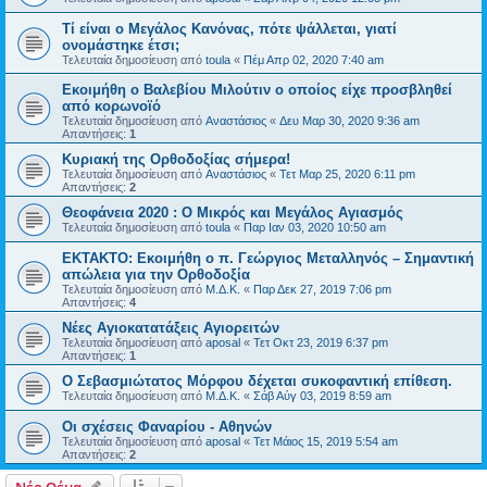
Τί είναι ο Μεγάλος Κανόνας, πότε ψάλλεται, γιατί
ονομάστηκε έτσι;
Τελευταία δημοσίευση από
toula
«
Πέμ Απρ 02, 2020 7:40 am
Εκοιμήθη ο Βαλεβίου Μιλούτιν ο οποίος είχε προσβληθεί
από κορωνοϊό
Τελευταία δημοσίευση από
Αναστάσιος
«
Δευ Μαρ 30, 2020 9:36 am
Απαντήσεις:
1
Κυριακή της Ορθοδοξίας σήμερα!
Τελευταία δημοσίευση από
Αναστάσιος
«
Τετ Μαρ 25, 2020 6:11 pm
Απαντήσεις:
2
Θεοφάνεια 2020 : Ο Μικρός και Μεγάλος Αγιασμός
Τελευταία δημοσίευση από
toula
«
Παρ Ιαν 03, 2020 10:50 am
ΕΚΤΑΚΤΟ: Εκοιμήθη ο π. Γεώργιος Μεταλληνός – Σημαντική
απώλεια για την Ορθοδοξία
Τελευταία δημοσίευση από
Μ.Δ.Κ.
«
Παρ Δεκ 27, 2019 7:06 pm
Απαντήσεις:
4
Νέες Αγιοκατατάξεις Αγιορειτών
Τελευταία δημοσίευση από
aposal
«
Τετ Οκτ 23, 2019 6:37 pm
Απαντήσεις:
1
O Σεβασμιώτατος Μόρφου δέχεται συκοφαντική επίθεση.
Τελευταία δημοσίευση από
Μ.Δ.Κ.
«
Σάβ Αύγ 03, 2019 8:59 am
Οι σχέσεις Φαναρίου - Αθηνών
Τελευταία δημοσίευση από
aposal
«
Τετ Μάιος 15, 2019 5:54 am
Απαντήσεις:
2