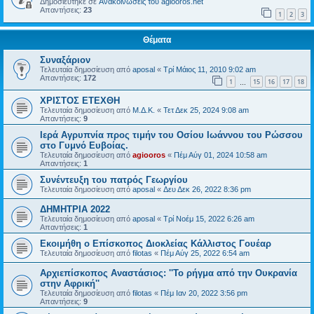
Δημοσιεύτηκε σε
Ανακοινώσεις του agiooros.net
Απαντήσεις:
23
1
2
3
Θέματα
Συναξάριον
Τελευταία δημοσίευση από
aposal
«
Τρί Μάιος 11, 2010 9:02 am
Απαντήσεις:
172
1
15
16
17
18
…
ΧΡΙΣΤΟΣ ΕΤΕΧΘΗ
Τελευταία δημοσίευση από
Μ.Δ.Κ.
«
Τετ Δεκ 25, 2024 9:08 am
Απαντήσεις:
9
Ιερά Αγρυπνία προς τιμήν του Οσίου Ιωάννου του Ρώσσου
στο Γυμνό Ευβοίας.
Τελευταία δημοσίευση από
agiooros
«
Πέμ Αύγ 01, 2024 10:58 am
Απαντήσεις:
1
Συνέντευξη του πατρός Γεωργίου
Τελευταία δημοσίευση από
aposal
«
Δευ Δεκ 26, 2022 8:36 pm
ΔΗΜΗΤΡΙΑ 2022
Τελευταία δημοσίευση από
aposal
«
Τρί Νοέμ 15, 2022 6:26 am
Απαντήσεις:
1
Εκοιμήθη ο Επίσκοπος Διοκλείας Κάλλιστος Γουέαρ
Τελευταία δημοσίευση από
filotas
«
Πέμ Αύγ 25, 2022 6:54 am
Αρχιεπίσκοπος Αναστάσιος: ''Το ρήγμα από την Ουκρανία
στην Αφρική''
Τελευταία δημοσίευση από
filotas
«
Πέμ Ιαν 20, 2022 3:56 pm
Απαντήσεις:
9