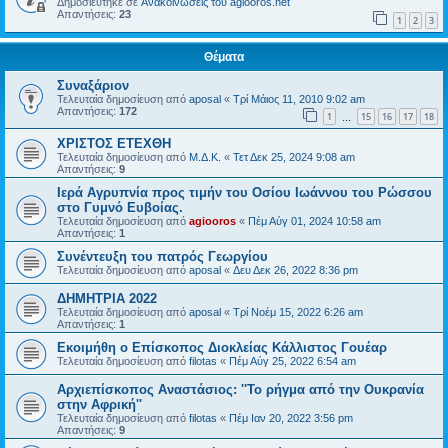
Δημοσιεύτηκε σε
Ανακοινώσεις του agiooros.net
Απαντήσεις:
23
1
2
3
Θέματα
Συναξάριον
Τελευταία δημοσίευση από
aposal
«
Τρί Μάιος 11, 2010 9:02 am
Απαντήσεις:
172
1
15
16
17
18
…
ΧΡΙΣΤΟΣ ΕΤΕΧΘΗ
Τελευταία δημοσίευση από
Μ.Δ.Κ.
«
Τετ Δεκ 25, 2024 9:08 am
Απαντήσεις:
9
Ιερά Αγρυπνία προς τιμήν του Οσίου Ιωάννου του Ρώσσου
στο Γυμνό Ευβοίας.
Τελευταία δημοσίευση από
agiooros
«
Πέμ Αύγ 01, 2024 10:58 am
Απαντήσεις:
1
Συνέντευξη του πατρός Γεωργίου
Τελευταία δημοσίευση από
aposal
«
Δευ Δεκ 26, 2022 8:36 pm
ΔΗΜΗΤΡΙΑ 2022
Τελευταία δημοσίευση από
aposal
«
Τρί Νοέμ 15, 2022 6:26 am
Απαντήσεις:
1
Εκοιμήθη ο Επίσκοπος Διοκλείας Κάλλιστος Γουέαρ
Τελευταία δημοσίευση από
filotas
«
Πέμ Αύγ 25, 2022 6:54 am
Αρχιεπίσκοπος Αναστάσιος: ''Το ρήγμα από την Ουκρανία
στην Αφρική''
Τελευταία δημοσίευση από
filotas
«
Πέμ Ιαν 20, 2022 3:56 pm
Απαντήσεις:
9