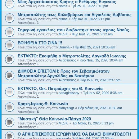
Νέος Αρχιεπίσκοπος Κρήτης ο Ρεθύμνης Ευγένιος
Τελευταία δημοσίευση από
filotas
«
Τρί Ιαν 11, 2022 1:49 pm
Μητροπολίτης τέως Καλαβρύρων και Αιγιαλείας Αμβόσιος
Τελευταία δημοσίευση από
ntinos
«
Σάβ Ιαν 01, 2022 5:17 pm
Απαντήσεις:
1
Σημερινή εγκύκλιος που διαβάστηκε στους ιερούς Ναούς.
Τελευταία δημοσίευση από
Μ.Δ.Κ.
«
Κυρ Ιούλ 25, 2021 9:22 am
ΒΟΉΘΕΙΑ ΣΤΟ ΣΙΝΑ !!!
Τελευταία δημοσίευση από
Domna
«
Πέμ Φεβ 25, 2021 10:35 am
ΕΚΤΑΚΤΟ: Εκοιμήθη ο Μητροπολίτης Λαγκαδά Ιωάννης
Τελευταία δημοσίευση από
Αναστάσιος
«
Κυρ Νοέμ 15, 2020 10:44 am
Απαντήσεις:
1
ΔΗΜΟΣΙΑ ΕΠΙΣΤΟΛΗ: Προς τον Σεβασμιώτατον
Μητροπολίτην Αργολίδας κκ Νεκτάριον
Τελευταία δημοσίευση από
Αναστάσιος
«
Παρ Ιουν 19, 2020 3:37 pm
ΕΚΤΑΚΤΟ, Οικ. Πατριάρχης για Θ. Κοινωνία
Τελευταία δημοσίευση από
panagiotisspy
«
Τρί Ιουν 02, 2020 8:36 am
Απαντήσεις:
1
Κρητη-Ιερεας-Θ. Κοινωνία
Τελευταία δημοσίευση από
dionysisgr
«
Πέμ Μάιος 28, 2020 11:30 am
Απαντήσεις:
6
"Μυστική" Θεία Κοινωνία-Πάσχα 2020
Τελευταία δημοσίευση από
Μ.Δ.Κ.
«
Τρί Μάιος 12, 2020 3:13 pm
Απαντήσεις:
1
Ο ΑΡΧΙΕΠΙΣΚΟΠΟΣ ΙΕΡΩΝΥΜΟΣ ΘΑ ΒΑΛΕΙ ΒΗΜΑΤΟΔΟΤΗ
Τελευταία δημοσίευση από
aposal
«
Σάβ Απρ 04, 2020 12:03 pm