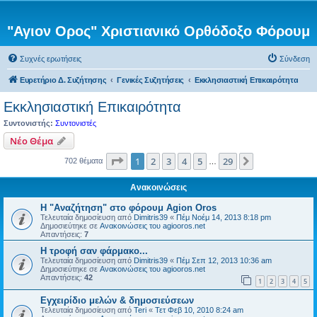
"Αγιον Ορος" Χριστιανικό Ορθόδοξο Φόρουμ
Συχνές ερωτήσεις
Σύνδεση
Ευρετήριο Δ. Συζήτησης
Γενικές Συζητήσεις
Εκκλησιαστική Επικαιρότητα
Εκκλησιαστική Επικαιρότητα
Συντονιστής:
Συντονιστές
Νέο Θέμα
Σελίδα
1
από
29
1
2
3
4
5
29
Επόμενη
702 θέματα
…
Ανακοινώσεις
Η "Αναζήτηση" στο φόρουμ Agion Oros
Τελευταία δημοσίευση από
Dimitris39
«
Πέμ Νοέμ 14, 2013 8:18 pm
Δημοσιεύτηκε σε
Ανακοινώσεις του agiooros.net
Απαντήσεις:
7
H τροφή σαν φάρμακο...
Τελευταία δημοσίευση από
Dimitris39
«
Πέμ Σεπ 12, 2013 10:36 am
Δημοσιεύτηκε σε
Ανακοινώσεις του agiooros.net
Απαντήσεις:
42
1
2
3
4
5
Εγχειρίδιο μελών & δημοσιεύσεων
Τελευταία δημοσίευση από
Teri
«
Τετ Φεβ 10, 2010 8:24 am