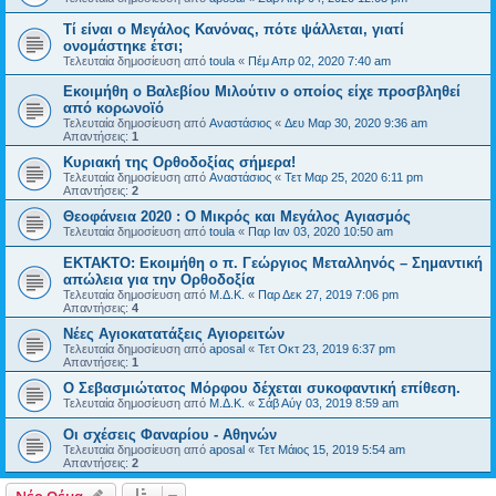
Τί είναι ο Μεγάλος Κανόνας, πότε ψάλλεται, γιατί
ονομάστηκε έτσι;
Τελευταία δημοσίευση από
toula
«
Πέμ Απρ 02, 2020 7:40 am
Εκοιμήθη ο Βαλεβίου Μιλούτιν ο οποίος είχε προσβληθεί
από κορωνοϊό
Τελευταία δημοσίευση από
Αναστάσιος
«
Δευ Μαρ 30, 2020 9:36 am
Απαντήσεις:
1
Κυριακή της Ορθοδοξίας σήμερα!
Τελευταία δημοσίευση από
Αναστάσιος
«
Τετ Μαρ 25, 2020 6:11 pm
Απαντήσεις:
2
Θεοφάνεια 2020 : Ο Μικρός και Μεγάλος Αγιασμός
Τελευταία δημοσίευση από
toula
«
Παρ Ιαν 03, 2020 10:50 am
ΕΚΤΑΚΤΟ: Εκοιμήθη ο π. Γεώργιος Μεταλληνός – Σημαντική
απώλεια για την Ορθοδοξία
Τελευταία δημοσίευση από
Μ.Δ.Κ.
«
Παρ Δεκ 27, 2019 7:06 pm
Απαντήσεις:
4
Νέες Αγιοκατατάξεις Αγιορειτών
Τελευταία δημοσίευση από
aposal
«
Τετ Οκτ 23, 2019 6:37 pm
Απαντήσεις:
1
O Σεβασμιώτατος Μόρφου δέχεται συκοφαντική επίθεση.
Τελευταία δημοσίευση από
Μ.Δ.Κ.
«
Σάβ Αύγ 03, 2019 8:59 am
Οι σχέσεις Φαναρίου - Αθηνών
Τελευταία δημοσίευση από
aposal
«
Τετ Μάιος 15, 2019 5:54 am
Απαντήσεις:
2