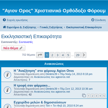
"Αγιον Ορος" Χριστιανικό Ορθόδοξο Φόρουμ
Συχνές ερωτήσεις
Σύνδεση
Ευρετήριο Δ. Συζήτησης
Γενικές Συζητήσεις
Εκκλησιαστική Επικαιρότητα
Εκκλησιαστική Επικαιρότητα
Συντονιστής:
Συντονιστές
Νέο Θέμα
Σελίδα
1
από
29
1
2
3
4
5
29
Επόμενη
702 θέματα
…
Ανακοινώσεις
Η "Αναζήτηση" στο φόρουμ Agion Oros
Τελευταία δημοσίευση από
Dimitris39
«
Πέμ Νοέμ 14, 2013 8:18 pm
Δημοσιεύτηκε σε
Ανακοινώσεις του agiooros.net
Απαντήσεις:
7
H τροφή σαν φάρμακο...
Τελευταία δημοσίευση από
Dimitris39
«
Πέμ Σεπ 12, 2013 10:36 am
Δημοσιεύτηκε σε
Ανακοινώσεις του agiooros.net
Απαντήσεις:
42
1
2
3
4
5
Εγχειρίδιο μελών & δημοσιεύσεων
Τελευταία δημοσίευση από
Teri
«
Τετ Φεβ 10, 2010 8:24 am