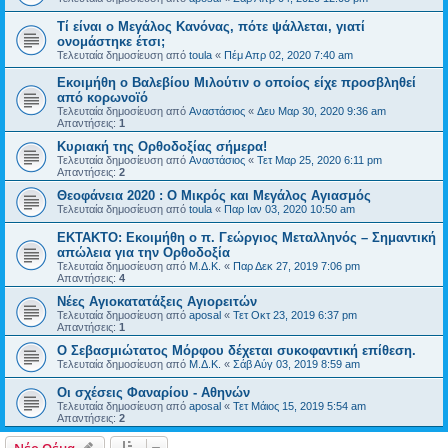
Τί είναι ο Μεγάλος Κανόνας, πότε ψάλλεται, γιατί
ονομάστηκε έτσι;
Τελευταία δημοσίευση από
toula
«
Πέμ Απρ 02, 2020 7:40 am
Εκοιμήθη ο Βαλεβίου Μιλούτιν ο οποίος είχε προσβληθεί
από κορωνοϊό
Τελευταία δημοσίευση από
Αναστάσιος
«
Δευ Μαρ 30, 2020 9:36 am
Απαντήσεις:
1
Κυριακή της Ορθοδοξίας σήμερα!
Τελευταία δημοσίευση από
Αναστάσιος
«
Τετ Μαρ 25, 2020 6:11 pm
Απαντήσεις:
2
Θεοφάνεια 2020 : Ο Μικρός και Μεγάλος Αγιασμός
Τελευταία δημοσίευση από
toula
«
Παρ Ιαν 03, 2020 10:50 am
ΕΚΤΑΚΤΟ: Εκοιμήθη ο π. Γεώργιος Μεταλληνός – Σημαντική
απώλεια για την Ορθοδοξία
Τελευταία δημοσίευση από
Μ.Δ.Κ.
«
Παρ Δεκ 27, 2019 7:06 pm
Απαντήσεις:
4
Νέες Αγιοκατατάξεις Αγιορειτών
Τελευταία δημοσίευση από
aposal
«
Τετ Οκτ 23, 2019 6:37 pm
Απαντήσεις:
1
O Σεβασμιώτατος Μόρφου δέχεται συκοφαντική επίθεση.
Τελευταία δημοσίευση από
Μ.Δ.Κ.
«
Σάβ Αύγ 03, 2019 8:59 am
Οι σχέσεις Φαναρίου - Αθηνών
Τελευταία δημοσίευση από
aposal
«
Τετ Μάιος 15, 2019 5:54 am
Απαντήσεις:
2