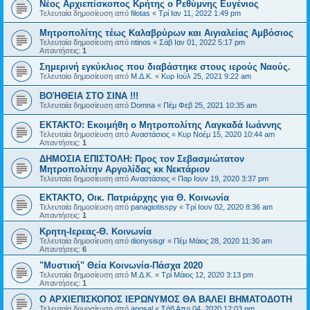
Νέος Αρχιεπίσκοπος Κρήτης ο Ρεθύμνης Ευγένιος
Τελευταία δημοσίευση από
filotas
«
Τρί Ιαν 11, 2022 1:49 pm
Μητροπολίτης τέως Καλαβρύρων και Αιγιαλείας Αμβόσιος
Τελευταία δημοσίευση από
ntinos
«
Σάβ Ιαν 01, 2022 5:17 pm
Απαντήσεις:
1
Σημερινή εγκύκλιος που διαβάστηκε στους ιερούς Ναούς.
Τελευταία δημοσίευση από
Μ.Δ.Κ.
«
Κυρ Ιούλ 25, 2021 9:22 am
ΒΟΉΘΕΙΑ ΣΤΟ ΣΙΝΑ !!!
Τελευταία δημοσίευση από
Domna
«
Πέμ Φεβ 25, 2021 10:35 am
ΕΚΤΑΚΤΟ: Εκοιμήθη ο Μητροπολίτης Λαγκαδά Ιωάννης
Τελευταία δημοσίευση από
Αναστάσιος
«
Κυρ Νοέμ 15, 2020 10:44 am
Απαντήσεις:
1
ΔΗΜΟΣΙΑ ΕΠΙΣΤΟΛΗ: Προς τον Σεβασμιώτατον
Μητροπολίτην Αργολίδας κκ Νεκτάριον
Τελευταία δημοσίευση από
Αναστάσιος
«
Παρ Ιουν 19, 2020 3:37 pm
ΕΚΤΑΚΤΟ, Οικ. Πατριάρχης για Θ. Κοινωνία
Τελευταία δημοσίευση από
panagiotisspy
«
Τρί Ιουν 02, 2020 8:36 am
Απαντήσεις:
1
Κρητη-Ιερεας-Θ. Κοινωνία
Τελευταία δημοσίευση από
dionysisgr
«
Πέμ Μάιος 28, 2020 11:30 am
Απαντήσεις:
6
"Μυστική" Θεία Κοινωνία-Πάσχα 2020
Τελευταία δημοσίευση από
Μ.Δ.Κ.
«
Τρί Μάιος 12, 2020 3:13 pm
Απαντήσεις:
1
Ο ΑΡΧΙΕΠΙΣΚΟΠΟΣ ΙΕΡΩΝΥΜΟΣ ΘΑ ΒΑΛΕΙ ΒΗΜΑΤΟΔΟΤΗ
Τελευταία δημοσίευση από
aposal
«
Σάβ Απρ 04, 2020 12:03 pm