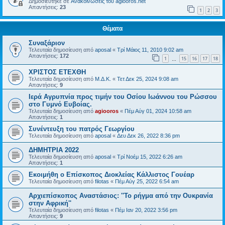
Δημοσιεύτηκε σε
Ανακοινώσεις του agiooros.net
Απαντήσεις:
23
1
2
3
Θέματα
Συναξάριον
Τελευταία δημοσίευση από
aposal
«
Τρί Μάιος 11, 2010 9:02 am
Απαντήσεις:
172
1
15
16
17
18
…
ΧΡΙΣΤΟΣ ΕΤΕΧΘΗ
Τελευταία δημοσίευση από
Μ.Δ.Κ.
«
Τετ Δεκ 25, 2024 9:08 am
Απαντήσεις:
9
Ιερά Αγρυπνία προς τιμήν του Οσίου Ιωάννου του Ρώσσου
στο Γυμνό Ευβοίας.
Τελευταία δημοσίευση από
agiooros
«
Πέμ Αύγ 01, 2024 10:58 am
Απαντήσεις:
1
Συνέντευξη του πατρός Γεωργίου
Τελευταία δημοσίευση από
aposal
«
Δευ Δεκ 26, 2022 8:36 pm
ΔΗΜΗΤΡΙΑ 2022
Τελευταία δημοσίευση από
aposal
«
Τρί Νοέμ 15, 2022 6:26 am
Απαντήσεις:
1
Εκοιμήθη ο Επίσκοπος Διοκλείας Κάλλιστος Γουέαρ
Τελευταία δημοσίευση από
filotas
«
Πέμ Αύγ 25, 2022 6:54 am
Αρχιεπίσκοπος Αναστάσιος: ''Το ρήγμα από την Ουκρανία
στην Αφρική''
Τελευταία δημοσίευση από
filotas
«
Πέμ Ιαν 20, 2022 3:56 pm
Απαντήσεις:
9