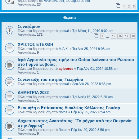
Δημοσιεύτηκε σε
Ανακοινώσεις του agiooros.net
Απαντήσεις:
23
1
2
3
Θέματα
Συναξάριον
Τελευταία δημοσίευση από
aposal
«
Τρί Μάιος 11, 2010 9:02 am
Απαντήσεις:
172
1
15
16
17
18
…
ΧΡΙΣΤΟΣ ΕΤΕΧΘΗ
Τελευταία δημοσίευση από
Μ.Δ.Κ.
«
Τετ Δεκ 25, 2024 9:08 am
Απαντήσεις:
9
Ιερά Αγρυπνία προς τιμήν του Οσίου Ιωάννου του Ρώσσου
στο Γυμνό Ευβοίας.
Τελευταία δημοσίευση από
agiooros
«
Πέμ Αύγ 01, 2024 10:58 am
Απαντήσεις:
1
Συνέντευξη του πατρός Γεωργίου
Τελευταία δημοσίευση από
aposal
«
Δευ Δεκ 26, 2022 8:36 pm
ΔΗΜΗΤΡΙΑ 2022
Τελευταία δημοσίευση από
aposal
«
Τρί Νοέμ 15, 2022 6:26 am
Απαντήσεις:
1
Εκοιμήθη ο Επίσκοπος Διοκλείας Κάλλιστος Γουέαρ
Τελευταία δημοσίευση από
filotas
«
Πέμ Αύγ 25, 2022 6:54 am
Αρχιεπίσκοπος Αναστάσιος: ''Το ρήγμα από την Ουκρανία
στην Αφρική''
Τελευταία δημοσίευση από
filotas
«
Πέμ Ιαν 20, 2022 3:56 pm
Απαντήσεις:
9