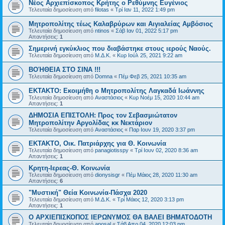
Νέος Αρχιεπίσκοπος Κρήτης ο Ρεθύμνης Ευγένιος
Τελευταία δημοσίευση από
filotas
«
Τρί Ιαν 11, 2022 1:49 pm
Μητροπολίτης τέως Καλαβρύρων και Αιγιαλείας Αμβόσιος
Τελευταία δημοσίευση από
ntinos
«
Σάβ Ιαν 01, 2022 5:17 pm
Απαντήσεις:
1
Σημερινή εγκύκλιος που διαβάστηκε στους ιερούς Ναούς.
Τελευταία δημοσίευση από
Μ.Δ.Κ.
«
Κυρ Ιούλ 25, 2021 9:22 am
ΒΟΉΘΕΙΑ ΣΤΟ ΣΙΝΑ !!!
Τελευταία δημοσίευση από
Domna
«
Πέμ Φεβ 25, 2021 10:35 am
ΕΚΤΑΚΤΟ: Εκοιμήθη ο Μητροπολίτης Λαγκαδά Ιωάννης
Τελευταία δημοσίευση από
Αναστάσιος
«
Κυρ Νοέμ 15, 2020 10:44 am
Απαντήσεις:
1
ΔΗΜΟΣΙΑ ΕΠΙΣΤΟΛΗ: Προς τον Σεβασμιώτατον
Μητροπολίτην Αργολίδας κκ Νεκτάριον
Τελευταία δημοσίευση από
Αναστάσιος
«
Παρ Ιουν 19, 2020 3:37 pm
ΕΚΤΑΚΤΟ, Οικ. Πατριάρχης για Θ. Κοινωνία
Τελευταία δημοσίευση από
panagiotisspy
«
Τρί Ιουν 02, 2020 8:36 am
Απαντήσεις:
1
Κρητη-Ιερεας-Θ. Κοινωνία
Τελευταία δημοσίευση από
dionysisgr
«
Πέμ Μάιος 28, 2020 11:30 am
Απαντήσεις:
6
"Μυστική" Θεία Κοινωνία-Πάσχα 2020
Τελευταία δημοσίευση από
Μ.Δ.Κ.
«
Τρί Μάιος 12, 2020 3:13 pm
Απαντήσεις:
1
Ο ΑΡΧΙΕΠΙΣΚΟΠΟΣ ΙΕΡΩΝΥΜΟΣ ΘΑ ΒΑΛΕΙ ΒΗΜΑΤΟΔΟΤΗ
Τελευταία δημοσίευση από
aposal
«
Σάβ Απρ 04, 2020 12:03 pm