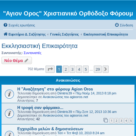
"Αγιον Ορος" Χριστιανικό Ορθόδοξο Φόρουμ
Συχνές ερωτήσεις
Σύνδεση
Ευρετήριο Δ. Συζήτησης
Γενικές Συζητήσεις
Εκκλησιαστική Επικαιρότητα
Εκκλησιαστική Επικαιρότητα
Συντονιστής:
Συντονιστές
Νέο Θέμα
Σελίδα
1
από
29
1
2
3
4
5
29
Επόμενη
702 θέματα
…
Ανακοινώσεις
Η "Αναζήτηση" στο φόρουμ Agion Oros
Τελευταία δημοσίευση από
Dimitris39
«
Πέμ Νοέμ 14, 2013 8:18 pm
Δημοσιεύτηκε σε
Ανακοινώσεις του agiooros.net
Απαντήσεις:
7
H τροφή σαν φάρμακο...
Τελευταία δημοσίευση από
Dimitris39
«
Πέμ Σεπ 12, 2013 10:36 am
Δημοσιεύτηκε σε
Ανακοινώσεις του agiooros.net
Απαντήσεις:
42
1
2
3
4
5
Εγχειρίδιο μελών & δημοσιεύσεων
Τελευταία δημοσίευση από
Teri
«
Τετ Φεβ 10, 2010 8:24 am