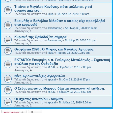
Τί είναι ο Μεγάλος Κανόνας, πότε ψάλλεται, γιατί
ονομάστηκε έτσι;
Τελευταία δημοσίευση από
toula
«
Πέμ Απρ 02, 2020 7:40 am
Εκοιμήθη ο Βαλεβίου Μιλούτιν ο οποίος είχε προσβληθεί
από κορωνοϊό
Τελευταία δημοσίευση από
Αναστάσιος
«
Δευ Μαρ 30, 2020 9:36 am
Απαντήσεις:
1
Κυριακή της Ορθοδοξίας σήμερα!
Τελευταία δημοσίευση από
Αναστάσιος
«
Τετ Μαρ 25, 2020 6:11 pm
Απαντήσεις:
2
Θεοφάνεια 2020 : Ο Μικρός και Μεγάλος Αγιασμός
Τελευταία δημοσίευση από
toula
«
Παρ Ιαν 03, 2020 10:50 am
ΕΚΤΑΚΤΟ: Εκοιμήθη ο π. Γεώργιος Μεταλληνός – Σημαντική
απώλεια για την Ορθοδοξία
Τελευταία δημοσίευση από
Μ.Δ.Κ.
«
Παρ Δεκ 27, 2019 7:06 pm
Απαντήσεις:
4
Νέες Αγιοκατατάξεις Αγιορειτών
Τελευταία δημοσίευση από
aposal
«
Τετ Οκτ 23, 2019 6:37 pm
Απαντήσεις:
1
O Σεβασμιώτατος Μόρφου δέχεται συκοφαντική επίθεση.
Τελευταία δημοσίευση από
Μ.Δ.Κ.
«
Σάβ Αύγ 03, 2019 8:59 am
Οι σχέσεις Φαναρίου - Αθηνών
Τελευταία δημοσίευση από
aposal
«
Τετ Μάιος 15, 2019 5:54 am
Απαντήσεις:
2