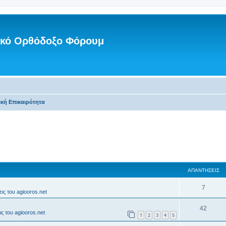
νικό Ορθόδοξο Φόρουμ
ική Επικαιρότητα
ΑΠΑΝΤΉΣΕΙΣ
7
ις του agiooros.net
42
ς του agiooros.net
1
2
3
4
5