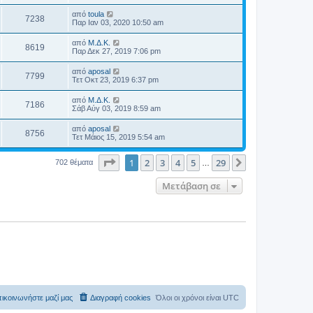
από
toula
7238
Παρ Ιαν 03, 2020 10:50 am
από
Μ.Δ.Κ.
8619
Παρ Δεκ 27, 2019 7:06 pm
από
aposal
7799
Τετ Οκτ 23, 2019 6:37 pm
από
Μ.Δ.Κ.
7186
Σάβ Αύγ 03, 2019 8:59 am
από
aposal
8756
Τετ Μάιος 15, 2019 5:54 am
Σελίδα
1
από
29
1
2
3
4
5
29
Επόμενη
702 θέματα
…
Μετάβαση σε
ικοινωνήστε μαζί μας
Διαγραφή cookies
Όλοι οι χρόνοι είναι
UTC