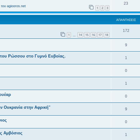
23
του agiooros.net
1
2
3
ΑΠΑΝΤΉΣΕΙΣ
172
1
14
15
16
17
18
…
9
 του Ρώσσου στο Γυμνό Ευβοίας.
1
0
1
ουέαρ
0
ν Ουκρανία στην Αφρική''
9
νιος
0
ας Αμβόσιος
1