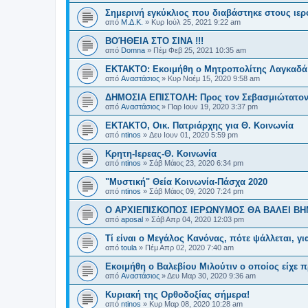
Σημερινή εγκύκλιος που διαβάστηκε στους ιερ
από
Μ.Δ.Κ.
»
Κυρ Ιούλ 25, 2021 9:22 am
ΒΟΉΘΕΙΑ ΣΤΟ ΣΙΝΑ !!!
από
Domna
»
Πέμ Φεβ 25, 2021 10:35 am
ΕΚΤΑΚΤΟ: Εκοιμήθη ο Μητροπολίτης Λαγκαδά
από
Αναστάσιος
»
Κυρ Νοέμ 15, 2020 9:58 am
ΔΗΜΟΣΙΑ ΕΠΙΣΤΟΛΗ: Προς τον Σεβασμιώτατον 
από
Αναστάσιος
»
Παρ Ιουν 19, 2020 3:37 pm
ΕΚΤΑΚΤΟ, Οικ. Πατριάρχης για Θ. Κοινωνία
από
ntinos
»
Δευ Ιουν 01, 2020 5:59 pm
Κρητη-Ιερεας-Θ. Κοινωνία
από
ntinos
»
Σάβ Μάιος 23, 2020 6:34 pm
"Μυστική" Θεία Κοινωνία-Πάσχα 2020
από
ntinos
»
Σάβ Μάιος 09, 2020 7:24 pm
Ο ΑΡΧΙΕΠΙΣΚΟΠΟΣ ΙΕΡΩΝΥΜΟΣ ΘΑ ΒΑΛΕΙ Β
από
aposal
»
Σάβ Απρ 04, 2020 12:03 pm
Τί είναι ο Μεγάλος Κανόνας, πότε ψάλλεται, γι
από
toula
»
Πέμ Απρ 02, 2020 7:40 am
Εκοιμήθη ο Βαλεβίου Μιλούτιν ο οποίος είχε
από
Αναστάσιος
»
Δευ Μαρ 30, 2020 9:36 am
Κυριακή της Ορθοδοξίας σήμερα!
από
ntinos
»
Κυρ Μαρ 08, 2020 10:28 am