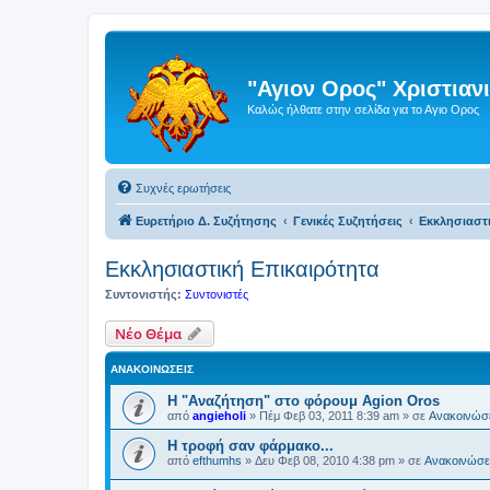
"Αγιον Ορος" Χριστια
Καλώς ήλθατε στην σελίδα για το Αγιο Ορος
Συχνές ερωτήσεις
Ευρετήριο Δ. Συζήτησης
Γενικές Συζητήσεις
Εκκλησιαστ
Εκκλησιαστική Επικαιρότητα
Συντονιστής:
Συντονιστές
Νέο Θέμα
ΑΝΑΚΟΙΝΏΣΕΙΣ
Η "Αναζήτηση" στο φόρουμ Agion Oros
από
angieholi
»
Πέμ Φεβ 03, 2011 8:39 am
» σε
Ανακοινώσε
H τροφή σαν φάρμακο...
από
efthumhs
»
Δευ Φεβ 08, 2010 4:38 pm
» σε
Ανακοινώσει