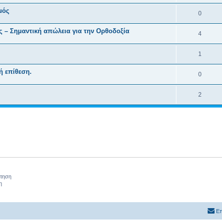
μός
0
 – Σημαντική απώλεια για την Ορθοδοξία
4
1
ή επίθεση.
0
2
ήτηση
η
Επ