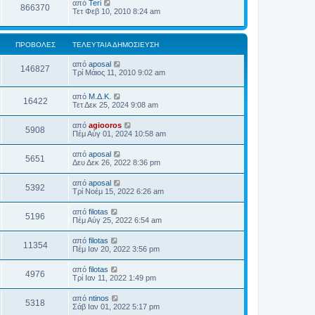
από
Teri
866370
Τετ Φεβ 10, 2010 8:24 am
ΠΡΟΒΟΛΈΣ
ΤΕΛΕΥΤΑΊΑ ΔΗΜΟΣΊΕΥΣΗ
από
aposal
146827
Τρί Μάιος 11, 2010 9:02 am
από
Μ.Δ.Κ.
16422
Τετ Δεκ 25, 2024 9:08 am
από
agiooros
5908
Πέμ Αύγ 01, 2024 10:58 am
από
aposal
5651
Δευ Δεκ 26, 2022 8:36 pm
από
aposal
5392
Τρί Νοέμ 15, 2022 6:26 am
από
filotas
5196
Πέμ Αύγ 25, 2022 6:54 am
από
filotas
11354
Πέμ Ιαν 20, 2022 3:56 pm
από
filotas
4976
Τρί Ιαν 11, 2022 1:49 pm
από
ntinos
5318
Σάβ Ιαν 01, 2022 5:17 pm