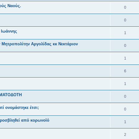
ούς Ναούς.
0
0
 Ιωάννης
1
Μητροπολίτην Αργολίδας κκ Νεκτάριον
0
1
6
1
ΗΜΑΤΟΔΟΤΗ
0
ατί ονομάστηκε έτσι;
0
 προσβληθεί από κορωνοϊό
1
2