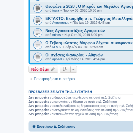
Θεοφάνεια 2020 : Ο Μικρός και Μεγάλος Αγιασ
από
toula
»
Παρ Ιαν 03, 2020 10:50 am
ΕΚΤΑΚΤΟ: Εκοιμήθη ο π. Γεώργιος Μεταλληνός
από
Αναστάσιος
»
Πέμ Δεκ 19, 2019 6:45 pm
Νέες Αγιοκατατάξεις Αγιορειτών
από
ntinos
»
Κυρ Οκτ 20, 2019 6:00 pm
O Σεβασμιώτατος Μόρφου δέχεται συκοφαντικ
από
Μ.Δ.Κ.
»
Σάβ Αύγ 03, 2019 8:59 am
Οι σχέσεις Φαναρίου - Αθηνών
από
aposal
»
Τρί Μάιος 14, 2019 4:54 pm
Νέο Θέμα
Επιστροφή στο ευρετήριο
ΠΡΟΣΒΆΣΕΙΣ ΣΕ ΑΥΤΉ ΤΗ Δ. ΣΥΖΉΤΗΣΗ
Δεν μπορείτε
να δημοσιεύετε νέα θέματα σε αυτή τη Δ. Συζήτηση
Δεν μπορείτε
να απαντάτε σε θέματα σε αυτή τη Δ. Συζήτηση
Δεν μπορείτε
να επεξεργάζεστε τις δημοσιεύσεις σας σε αυτή τη Δ. Συζ
Δεν μπορείτε
να διαγράφετε τις δημοσιεύσεις σας σε αυτή τη Δ. Συζήτησ
Δεν μπορείτε
να επισυνάπτετε αρχεία σε αυτή τη Δ. Συζήτηση
Ευρετήριο Δ. Συζήτησης