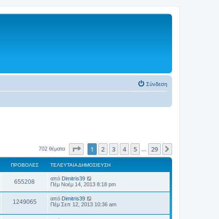
Σύνδεση
Σελίδα
1
από
29
1
2
3
4
5
29
Επόμενη
702 θέματα
…
ΠΡΟΒΟΛΈΣ
ΤΕΛΕΥΤΑΊΑ ΔΗΜΟΣΊΕΥΣΗ
από
Dimitris39
655208
Πέμ Νοέμ 14, 2013 8:18 pm
από
Dimitris39
1249065
Πέμ Σεπ 12, 2013 10:36 am