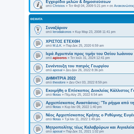
Εγχειρίδιο μελών & δημοσιεύσεων
από
Christos
»
Τετ Φεβ 04, 2009 5:21 pm
» σε
Ανακοινώσεις 
ΘΈΜΑΤΑ
Συναξάριον
από
Ierodiakonos
»
Κυρ Μαρ 23, 2008 11:41 pm
ΧΡΙΣΤΟΣ ΕΤΕΧΘΗ
από
Μ.Δ.Κ.
»
Παρ Δεκ 25, 2020 6:59 am
Ιερά Αγρυπνία προς τιμήν του Οσίου Ιωάννου
από
agiooros
»
Τετ Ιούλ 31, 2024 12:41 pm
Συνέντευξη του πατρός Γεωργίου
από
aposal
»
Δευ Δεκ 26, 2022 8:36 pm
ΔΗΜΗΤΡΙΑ 2022
από
theodore
»
Δευ Οκτ 03, 2022 8:59 pm
Εκοιμήθη ο Επίσκοπος Διοκλείας Κάλλιστος Γ
από
filotas
»
Πέμ Αύγ 25, 2022 6:54 am
Αρχιεπίσκοπος Αναστάσιος: ''Το ρήγμα από τη
από
filotas
»
Κυρ Ιαν 09, 2022 1:40 pm
Νέος Αρχιεπίσκοπος Κρήτης ο Ρεθύμνης Ευγέ
από
filotas
»
Τρί Ιαν 11, 2022 1:49 pm
Μητροπολίτης τέως Καλαβρύρων και Αιγιαλεί
από
aposal
»
Παρ Δεκ 31, 2021 1:02 pm