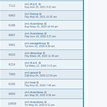
από
Μ.Δ.Κ.
7112
Κυρ Ιούλ 25, 2021 9:22 am
από
Domna
6963
Πέμ Φεβ 25, 2021 10:35 am
από
Αναστάσιος
6188
Κυρ Νοέμ 15, 2020 10:44 am
από
Αναστάσιος
6887
Παρ Ιουν 19, 2020 3:37 pm
από
panagiotisspy
5961
Τρί Ιουν 02, 2020 8:36 am
από
dionysisgr
8633
Πέμ Μάιος 28, 2020 11:30 am
από
Μ.Δ.Κ.
6224
Τρί Μάιος 12, 2020 3:13 pm
από
aposal
7900
Σάβ Απρ 04, 2020 12:03 pm
από
toula
6165
Πέμ Απρ 02, 2020 7:40 am
από
Αναστάσιος
6800
Δευ Μαρ 30, 2020 9:36 am
από
Αναστάσιος
10659
Τετ Μαρ 25, 2020 6:11 pm