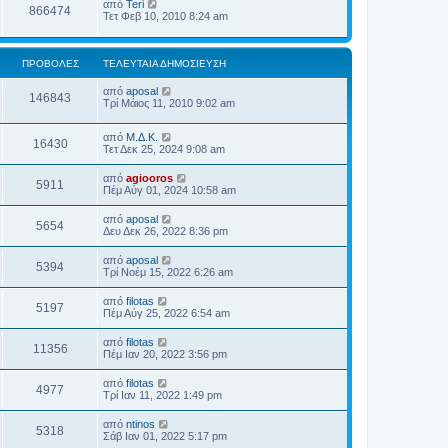
από
Teri
866474
Τετ Φεβ 10, 2010 8:24 am
ΠΡΟΒΟΛΈΣ
ΤΕΛΕΥΤΑΊΑ ΔΗΜΟΣΊΕΥΣΗ
από
aposal
146843
Τρί Μάιος 11, 2010 9:02 am
από
Μ.Δ.Κ.
16430
Τετ Δεκ 25, 2024 9:08 am
από
agiooros
5911
Πέμ Αύγ 01, 2024 10:58 am
από
aposal
5654
Δευ Δεκ 26, 2022 8:36 pm
από
aposal
5394
Τρί Νοέμ 15, 2022 6:26 am
από
filotas
5197
Πέμ Αύγ 25, 2022 6:54 am
από
filotas
11356
Πέμ Ιαν 20, 2022 3:56 pm
από
filotas
4977
Τρί Ιαν 11, 2022 1:49 pm
από
ntinos
5318
Σάβ Ιαν 01, 2022 5:17 pm