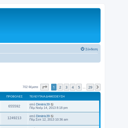
Σύνδεση
Σελίδα
1
από
29
1
2
3
4
5
29
Επόμενη
702 θέματα
…
ΠΡΟΒΟΛΈΣ
ΤΕΛΕΥΤΑΊΑ ΔΗΜΟΣΊΕΥΣΗ
από
Dimitris39
655592
Πέμ Νοέμ 14, 2013 8:18 pm
από
Dimitris39
1249213
Πέμ Σεπ 12, 2013 10:36 am