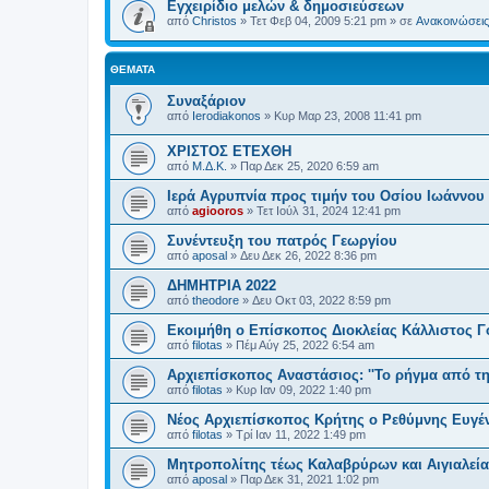
Εγχειρίδιο μελών & δημοσιεύσεων
από
Christos
»
Τετ Φεβ 04, 2009 5:21 pm
» σε
Ανακοινώσεις 
ΘΈΜΑΤΑ
Συναξάριον
από
Ierodiakonos
»
Κυρ Μαρ 23, 2008 11:41 pm
ΧΡΙΣΤΟΣ ΕΤΕΧΘΗ
από
Μ.Δ.Κ.
»
Παρ Δεκ 25, 2020 6:59 am
Ιερά Αγρυπνία προς τιμήν του Οσίου Ιωάννου
από
agiooros
»
Τετ Ιούλ 31, 2024 12:41 pm
Συνέντευξη του πατρός Γεωργίου
από
aposal
»
Δευ Δεκ 26, 2022 8:36 pm
ΔΗΜΗΤΡΙΑ 2022
από
theodore
»
Δευ Οκτ 03, 2022 8:59 pm
Εκοιμήθη ο Επίσκοπος Διοκλείας Κάλλιστος Γ
από
filotas
»
Πέμ Αύγ 25, 2022 6:54 am
Αρχιεπίσκοπος Αναστάσιος: ''Το ρήγμα από τη
από
filotas
»
Κυρ Ιαν 09, 2022 1:40 pm
Νέος Αρχιεπίσκοπος Κρήτης ο Ρεθύμνης Ευγέ
από
filotas
»
Τρί Ιαν 11, 2022 1:49 pm
Μητροπολίτης τέως Καλαβρύρων και Αιγιαλεί
από
aposal
»
Παρ Δεκ 31, 2021 1:02 pm