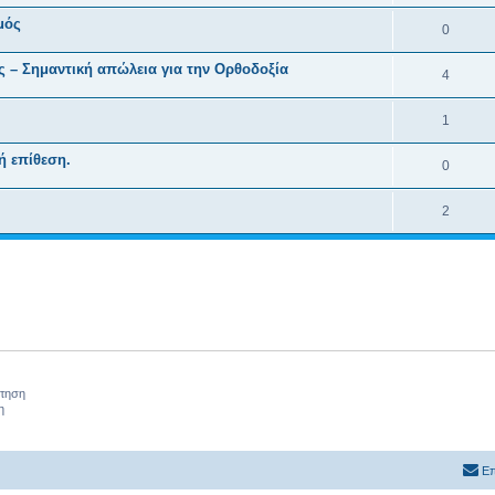
μός
0
 – Σημαντική απώλεια για την Ορθοδοξία
4
1
ή επίθεση.
0
2
ήτηση
η
Επ