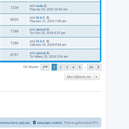
από
toula
7239
Παρ Ιαν 03, 2020 10:50 am
από
Μ.Δ.Κ.
8620
Παρ Δεκ 27, 2019 7:06 pm
από
aposal
7799
Τετ Οκτ 23, 2019 6:37 pm
από
Μ.Δ.Κ.
7186
Σάβ Αύγ 03, 2019 8:59 am
από
aposal
8757
Τετ Μάιος 15, 2019 5:54 am
Σελίδα
1
από
29
1
2
3
4
5
29
Επόμενη
702 θέματα
…
Μετάβαση σε
ικοινωνήστε μαζί μας
Διαγραφή cookies
Όλοι οι χρόνοι είναι
UTC