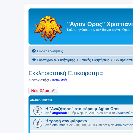
"Αγιον Ορος" Χριστια
Καλώς ήλθατε στην σελίδα για το Αγιο Ορος
Συχνές ερωτήσεις
Ευρετήριο Δ. Συζήτησης
Γενικές Συζητήσεις
Εκκλησιαστ
Εκκλησιαστική Επικαιρότητα
Συντονιστής:
Συντονιστές
Νέο Θέμα
ΑΝΑΚΟΙΝΏΣΕΙΣ
Η "Αναζήτηση" στο φόρουμ Agion Oros
από
angieholi
»
Πέμ Φεβ 03, 2011 8:39 am
» σε
Ανακοινώσε
H τροφή σαν φάρμακο...
από
efthumhs
»
Δευ Φεβ 08, 2010 4:38 pm
» σε
Ανακοινώσει