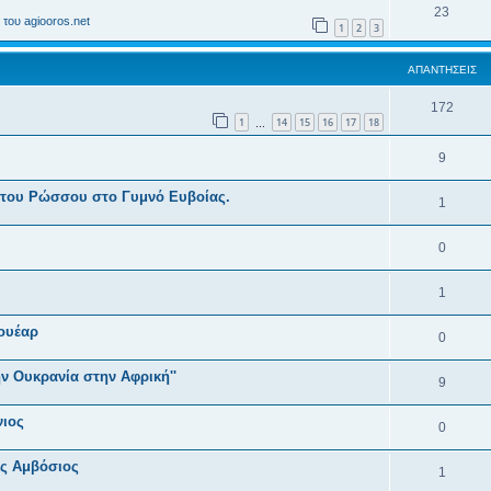
23
του agiooros.net
1
2
3
ΑΠΑΝΤΉΣΕΙΣ
172
1
14
15
16
17
18
…
9
 του Ρώσσου στο Γυμνό Ευβοίας.
1
0
1
ουέαρ
0
ν Ουκρανία στην Αφρική''
9
νιος
0
ας Αμβόσιος
1