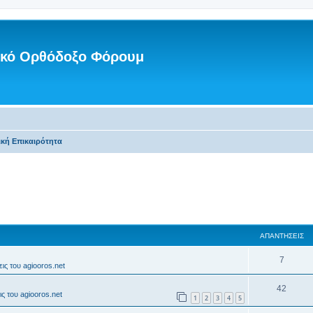
νικό Ορθόδοξο Φόρουμ
ική Επικαιρότητα
ΑΠΑΝΤΉΣΕΙΣ
7
ις του agiooros.net
42
ς του agiooros.net
1
2
3
4
5