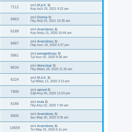
από
Μ.Δ.Κ.
7112
Κυρ Ιούλ 25, 2021 9:22 am
από
Domna
6963
Πέμ Φεβ 25, 2021 10:35 am
από
Αναστάσιος
6189
Κυρ Νοέμ 15, 2020 10:44 am
από
Αναστάσιος
6887
Παρ Ιουν 19, 2020 3:37 pm
από
panagiotisspy
5961
Τρί Ιουν 02, 2020 8:36 am
από
dionysisgr
8634
Πέμ Μάιος 28, 2020 11:30 am
από
Μ.Δ.Κ.
6224
Τρί Μάιος 12, 2020 3:13 pm
από
aposal
7900
Σάβ Απρ 04, 2020 12:03 pm
από
toula
6166
Πέμ Απρ 02, 2020 7:40 am
από
Αναστάσιος
6800
Δευ Μαρ 30, 2020 9:36 am
από
Αναστάσιος
10659
Τετ Μαρ 25, 2020 6:11 pm