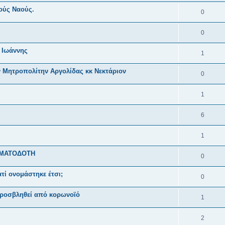
ούς Ναούς.
0
0
 Ιωάννης
1
Μητροπολίτην Αργολίδας κκ Νεκτάριον
0
1
6
1
ΗΜΑΤΟΔΟΤΗ
0
ατί ονομάστηκε έτσι;
0
 προσβληθεί από κορωνοϊό
1
2