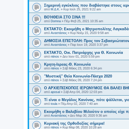
Σημερινή εγκύκλιος που διαβάστηκε στους ιερ
από
Μ.Δ.Κ.
»
Κυρ Ιούλ 25, 2021 9:22 am
ΒΟΉΘΕΙΑ ΣΤΟ ΣΙΝΑ !!!
από
Domna
»
Πέμ Φεβ 25, 2021 10:35 am
ΕΚΤΑΚΤΟ: Εκοιμήθη ο Μητροπολίτης Λαγκαδά
από
Αναστάσιος
»
Κυρ Νοέμ 15, 2020 9:58 am
ΔΗΜΟΣΙΑ ΕΠΙΣΤΟΛΗ: Προς τον Σεβασμιώτατον 
από
Αναστάσιος
»
Παρ Ιουν 19, 2020 3:37 pm
ΕΚΤΑΚΤΟ, Οικ. Πατριάρχης για Θ. Κοινωνία
από
ntinos
»
Δευ Ιουν 01, 2020 5:59 pm
Κρητη-Ιερεας-Θ. Κοινωνία
από
ntinos
»
Σάβ Μάιος 23, 2020 6:34 pm
"Μυστική" Θεία Κοινωνία-Πάσχα 2020
από
ntinos
»
Σάβ Μάιος 09, 2020 7:24 pm
Ο ΑΡΧΙΕΠΙΣΚΟΠΟΣ ΙΕΡΩΝΥΜΟΣ ΘΑ ΒΑΛΕΙ Β
από
aposal
»
Σάβ Απρ 04, 2020 12:03 pm
Τί είναι ο Μεγάλος Κανόνας, πότε ψάλλεται, γι
από
toula
»
Πέμ Απρ 02, 2020 7:40 am
Εκοιμήθη ο Βαλεβίου Μιλούτιν ο οποίος είχε
από
Αναστάσιος
»
Δευ Μαρ 30, 2020 9:36 am
Κυριακή της Ορθοδοξίας σήμερα!
από
ntinos
»
Κυρ Μαρ 08, 2020 10:28 am