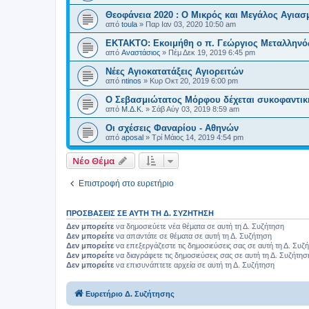
Θεοφάνεια 2020 : Ο Μικρός και Μεγάλος Αγιασ
από
toula
»
Παρ Ιαν 03, 2020 10:50 am
ΕΚΤΑΚΤΟ: Εκοιμήθη ο π. Γεώργιος Μεταλληνός
από
Αναστάσιος
»
Πέμ Δεκ 19, 2019 6:45 pm
Νέες Αγιοκατατάξεις Αγιορειτών
από
ntinos
»
Κυρ Οκτ 20, 2019 6:00 pm
O Σεβασμιώτατος Μόρφου δέχεται συκοφαντικ
από
Μ.Δ.Κ.
»
Σάβ Αύγ 03, 2019 8:59 am
Οι σχέσεις Φαναρίου - Αθηνών
από
aposal
»
Τρί Μάιος 14, 2019 4:54 pm
Νέο Θέμα
Επιστροφή στο ευρετήριο
ΠΡΟΣΒΆΣΕΙΣ ΣΕ ΑΥΤΉ ΤΗ Δ. ΣΥΖΉΤΗΣΗ
Δεν μπορείτε
να δημοσιεύετε νέα θέματα σε αυτή τη Δ. Συζήτηση
Δεν μπορείτε
να απαντάτε σε θέματα σε αυτή τη Δ. Συζήτηση
Δεν μπορείτε
να επεξεργάζεστε τις δημοσιεύσεις σας σε αυτή τη Δ. Συζ
Δεν μπορείτε
να διαγράφετε τις δημοσιεύσεις σας σε αυτή τη Δ. Συζήτησ
Δεν μπορείτε
να επισυνάπτετε αρχεία σε αυτή τη Δ. Συζήτηση
Ευρετήριο Δ. Συζήτησης