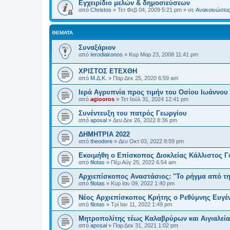
Εγχειρίδιο μελών & δημοσιεύσεων
από
Christos
»
Τετ Φεβ 04, 2009 5:21 pm
» σε
Ανακοινώσεις 
ΘΈΜΑΤΑ
Συναξάριον
από
Ierodiakonos
»
Κυρ Μαρ 23, 2008 11:41 pm
ΧΡΙΣΤΟΣ ΕΤΕΧΘΗ
από
Μ.Δ.Κ.
»
Παρ Δεκ 25, 2020 6:59 am
Ιερά Αγρυπνία προς τιμήν του Οσίου Ιωάννου
από
agiooros
»
Τετ Ιούλ 31, 2024 12:41 pm
Συνέντευξη του πατρός Γεωργίου
από
aposal
»
Δευ Δεκ 26, 2022 8:36 pm
ΔΗΜΗΤΡΙΑ 2022
από
theodore
»
Δευ Οκτ 03, 2022 8:59 pm
Εκοιμήθη ο Επίσκοπος Διοκλείας Κάλλιστος Γ
από
filotas
»
Πέμ Αύγ 25, 2022 6:54 am
Αρχιεπίσκοπος Αναστάσιος: ''Το ρήγμα από τη
από
filotas
»
Κυρ Ιαν 09, 2022 1:40 pm
Νέος Αρχιεπίσκοπος Κρήτης ο Ρεθύμνης Ευγέ
από
filotas
»
Τρί Ιαν 11, 2022 1:49 pm
Μητροπολίτης τέως Καλαβρύρων και Αιγιαλεί
από
aposal
»
Παρ Δεκ 31, 2021 1:02 pm