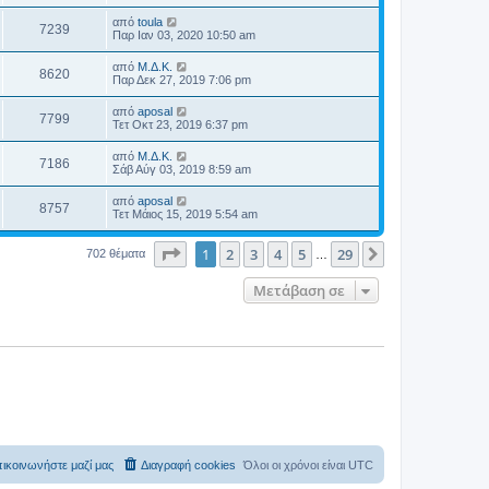
από
toula
7239
Παρ Ιαν 03, 2020 10:50 am
από
Μ.Δ.Κ.
8620
Παρ Δεκ 27, 2019 7:06 pm
από
aposal
7799
Τετ Οκτ 23, 2019 6:37 pm
από
Μ.Δ.Κ.
7186
Σάβ Αύγ 03, 2019 8:59 am
από
aposal
8757
Τετ Μάιος 15, 2019 5:54 am
Σελίδα
1
από
29
1
2
3
4
5
29
Επόμενη
702 θέματα
…
Μετάβαση σε
ικοινωνήστε μαζί μας
Διαγραφή cookies
Όλοι οι χρόνοι είναι
UTC