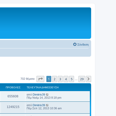
Σύνδεση
Σελίδα
1
από
29
1
2
3
4
5
29
Επόμενη
702 θέματα
…
ΠΡΟΒΟΛΈΣ
ΤΕΛΕΥΤΑΊΑ ΔΗΜΟΣΊΕΥΣΗ
από
Dimitris39
655608
Πέμ Νοέμ 14, 2013 8:18 pm
από
Dimitris39
1249215
Πέμ Σεπ 12, 2013 10:36 am