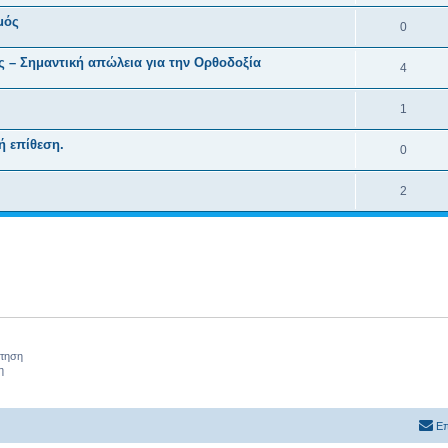
μός
0
 – Σημαντική απώλεια για την Ορθοδοξία
4
1
ή επίθεση.
0
2
ήτηση
η
Επ