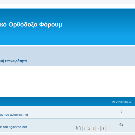
νικό Ορθόδοξο Φόρουμ
ική Επικαιρότητα
ΑΠΑΝΤΉΣΕΙΣ
7
ις του agiooros.net
42
ς του agiooros.net
1
2
3
4
5