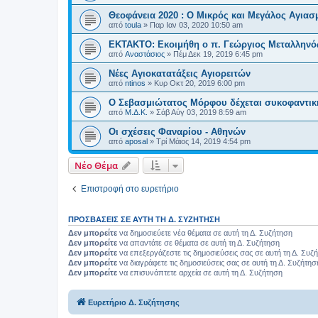
Θεοφάνεια 2020 : Ο Μικρός και Μεγάλος Αγιασ
από
toula
»
Παρ Ιαν 03, 2020 10:50 am
ΕΚΤΑΚΤΟ: Εκοιμήθη ο π. Γεώργιος Μεταλληνός
από
Αναστάσιος
»
Πέμ Δεκ 19, 2019 6:45 pm
Νέες Αγιοκατατάξεις Αγιορειτών
από
ntinos
»
Κυρ Οκτ 20, 2019 6:00 pm
O Σεβασμιώτατος Μόρφου δέχεται συκοφαντικ
από
Μ.Δ.Κ.
»
Σάβ Αύγ 03, 2019 8:59 am
Οι σχέσεις Φαναρίου - Αθηνών
από
aposal
»
Τρί Μάιος 14, 2019 4:54 pm
Νέο Θέμα
Επιστροφή στο ευρετήριο
ΠΡΟΣΒΆΣΕΙΣ ΣΕ ΑΥΤΉ ΤΗ Δ. ΣΥΖΉΤΗΣΗ
Δεν μπορείτε
να δημοσιεύετε νέα θέματα σε αυτή τη Δ. Συζήτηση
Δεν μπορείτε
να απαντάτε σε θέματα σε αυτή τη Δ. Συζήτηση
Δεν μπορείτε
να επεξεργάζεστε τις δημοσιεύσεις σας σε αυτή τη Δ. Συζ
Δεν μπορείτε
να διαγράφετε τις δημοσιεύσεις σας σε αυτή τη Δ. Συζήτησ
Δεν μπορείτε
να επισυνάπτετε αρχεία σε αυτή τη Δ. Συζήτηση
Ευρετήριο Δ. Συζήτησης