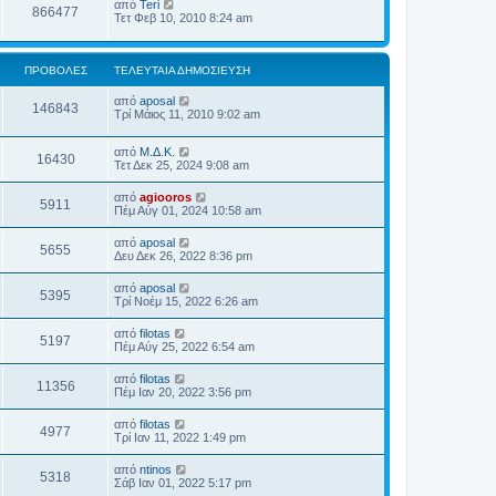
από
Teri
866477
Τετ Φεβ 10, 2010 8:24 am
ΠΡΟΒΟΛΈΣ
ΤΕΛΕΥΤΑΊΑ ΔΗΜΟΣΊΕΥΣΗ
από
aposal
146843
Τρί Μάιος 11, 2010 9:02 am
από
Μ.Δ.Κ.
16430
Τετ Δεκ 25, 2024 9:08 am
από
agiooros
5911
Πέμ Αύγ 01, 2024 10:58 am
από
aposal
5655
Δευ Δεκ 26, 2022 8:36 pm
από
aposal
5395
Τρί Νοέμ 15, 2022 6:26 am
από
filotas
5197
Πέμ Αύγ 25, 2022 6:54 am
από
filotas
11356
Πέμ Ιαν 20, 2022 3:56 pm
από
filotas
4977
Τρί Ιαν 11, 2022 1:49 pm
από
ntinos
5318
Σάβ Ιαν 01, 2022 5:17 pm