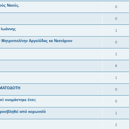
ούς Ναούς.
0
0
 Ιωάννης
1
Μητροπολίτην Αργολίδας κκ Νεκτάριον
0
1
6
1
ΗΜΑΤΟΔΟΤΗ
0
ατί ονομάστηκε έτσι;
0
 προσβληθεί από κορωνοϊό
1
2