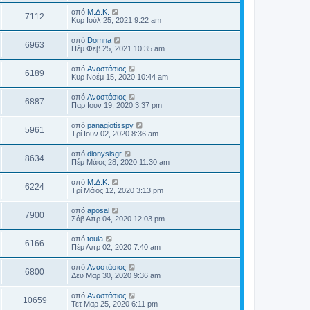
από
Μ.Δ.Κ.
7112
Κυρ Ιούλ 25, 2021 9:22 am
από
Domna
6963
Πέμ Φεβ 25, 2021 10:35 am
από
Αναστάσιος
6189
Κυρ Νοέμ 15, 2020 10:44 am
από
Αναστάσιος
6887
Παρ Ιουν 19, 2020 3:37 pm
από
panagiotisspy
5961
Τρί Ιουν 02, 2020 8:36 am
από
dionysisgr
8634
Πέμ Μάιος 28, 2020 11:30 am
από
Μ.Δ.Κ.
6224
Τρί Μάιος 12, 2020 3:13 pm
από
aposal
7900
Σάβ Απρ 04, 2020 12:03 pm
από
toula
6166
Πέμ Απρ 02, 2020 7:40 am
από
Αναστάσιος
6800
Δευ Μαρ 30, 2020 9:36 am
από
Αναστάσιος
10659
Τετ Μαρ 25, 2020 6:11 pm