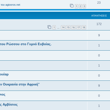
23
του agiooros.net
1
2
3
ΑΠΑΝΤΉΣΕΙΣ
172
1
14
15
16
17
18
…
9
 του Ρώσσου στο Γυμνό Ευβοίας.
1
0
1
ουέαρ
0
ν Ουκρανία στην Αφρική''
9
νιος
0
ας Αμβόσιος
1