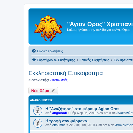
"Αγιον Ορος" Χριστια
Καλώς ήλθατε στην σελίδα για το Αγιο Ορος
Συχνές ερωτήσεις
Ευρετήριο Δ. Συζήτησης
Γενικές Συζητήσεις
Εκκλησιαστ
Εκκλησιαστική Επικαιρότητα
Συντονιστής:
Συντονιστές
Νέο Θέμα
ΑΝΑΚΟΙΝΏΣΕΙΣ
Η "Αναζήτηση" στο φόρουμ Agion Oros
από
angieholi
»
Πέμ Φεβ 03, 2011 8:39 am
» σε
Ανακοινώσε
H τροφή σαν φάρμακο...
από
efthumhs
»
Δευ Φεβ 08, 2010 4:38 pm
» σε
Ανακοινώσει