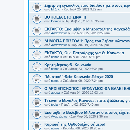
Σημερινή εγκύκλιος που διαβάστηκε στους ιερ
από
Μ.Δ.Κ.
»
Κυρ Ιούλ 25, 2021 9:22 am
ΒΟΉΘΕΙΑ ΣΤΟ ΣΙΝΑ !!!
από
Domna
»
Πέμ Φεβ 25, 2021 10:35 am
ΕΚΤΑΚΤΟ: Εκοιμήθη ο Μητροπολίτης Λαγκαδά
από
Αναστάσιος
»
Κυρ Νοέμ 15, 2020 9:58 am
ΔΗΜΟΣΙΑ ΕΠΙΣΤΟΛΗ: Προς τον Σεβασμιώτατον 
από
Αναστάσιος
»
Παρ Ιουν 19, 2020 3:37 pm
ΕΚΤΑΚΤΟ, Οικ. Πατριάρχης για Θ. Κοινωνία
από
ntinos
»
Δευ Ιουν 01, 2020 5:59 pm
Κρητη-Ιερεας-Θ. Κοινωνία
από
ntinos
»
Σάβ Μάιος 23, 2020 6:34 pm
"Μυστική" Θεία Κοινωνία-Πάσχα 2020
από
ntinos
»
Σάβ Μάιος 09, 2020 7:24 pm
Ο ΑΡΧΙΕΠΙΣΚΟΠΟΣ ΙΕΡΩΝΥΜΟΣ ΘΑ ΒΑΛΕΙ Β
από
aposal
»
Σάβ Απρ 04, 2020 12:03 pm
Τί είναι ο Μεγάλος Κανόνας, πότε ψάλλεται, γι
από
toula
»
Πέμ Απρ 02, 2020 7:40 am
Εκοιμήθη ο Βαλεβίου Μιλούτιν ο οποίος είχε
από
Αναστάσιος
»
Δευ Μαρ 30, 2020 9:36 am
Κυριακή της Ορθοδοξίας σήμερα!
από
ntinos
»
Κυρ Μαρ 08, 2020 10:28 am