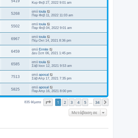
5419
Κυρ Φεβ 27, 2022 9:01 am
από
toula
5268
Παρ Φεβ 11, 2022 11:03 am
από
toula
5502
Παρ Φεβ 04, 2022 9:01 am
από
toula
6967
Πέμ Οκτ 14, 2021 8:36 pm
από
Ermite
6459
Δευ Σεπ 06, 2021 1:45 pm
από
toula
6585
Σάβ Ιουν 12, 2021 9:53 am
από
aposal
7513
Σάβ Απρ 17, 2021 7:35 pm
από
aposal
5825
Παρ Απρ 16, 2021 8:00 pm
Σελίδα
1
από
34
1
2
3
4
5
34
Επόμενη
835 θέματα
…
Μετάβαση σε