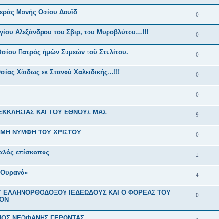
 Ιεράς Μονής Οσίου Δαυΐδ
0
γίου Αλεξάνδρου του Σβιρ, του Μυροβλύτου…!!!
0
Ὁσίου Πατρὸς ἡμῶν Συμεὼν τοῦ Στυλίτου.
0
σίας Χάιδως εκ Στανού Χαλκιδικής…!!!
0
0
 ΕΚΚΛΗΣΙΑΣ ΚΑΙ ΤΟΥ ΕΘΝΟΥΣ ΜΑΣ
9
ΗΜΗ ΝΥΜΦΗ ΤΟΥ ΧΡΙΣΤΟΥ
0
σαλός επίσκοπος
1
 Ουρανό»
4
ΟΥ ΕΛΛΗΝΟΡΘΟΔΟΞΟΥ ΙΕΔΕΩΔΟΥΣ ΚΑΙ Ο ΦΟΡΕΑΣ ΤΟΥ
0
ΚΟΝ
ΕΝΟΣ ΝΕΟΦΑΝΗΣ ΓΕΡΟΝΤΑΣ