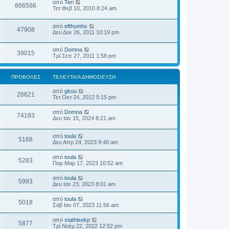
από
Teri
866566
Τετ Φεβ 10, 2010 8:24 am
από
efthumhs
47908
Δευ Δεκ 26, 2011 10:19 pm
από
Domna
39015
Τρί Σεπ 27, 2011 1:58 pm
ΠΡΟΒΟΛΈΣ
ΤΕΛΕΥΤΑΊΑ ΔΗΜΟΣΊΕΥΣΗ
από
gkou
26621
Τετ Οκτ 24, 2012 5:15 pm
από
Domna
74183
Δευ Ιαν 15, 2024 8:21 am
από
toula
5168
Δευ Απρ 24, 2023 9:40 am
από
toula
5283
Παρ Μαρ 17, 2023 10:52 am
από
toula
5993
Δευ Ιαν 23, 2023 8:01 am
από
toula
5018
Σάβ Ιαν 07, 2023 11:56 am
από
stathisekp
5877
Τρί Νοέμ 22, 2022 12:52 pm