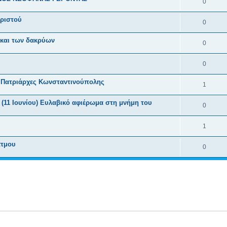
0
Χριστού
0
 και των δακρύων
0
0
ς, Πατριάρχες Κωνσταντινούπολης
1
 (11 Ιουνίου) Ευλαβικό αφιέρωμα στη μνήμη του
0
1
άτμου
0