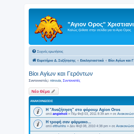
"Αγιον Ορος" Χριστια
Καλώς ήλθατε στην σελίδα για το Αγιο Ορος
Συχνές ερωτήσεις
Ευρετήριο Δ. Συζήτησης
Εκκλησιαστικά
Βίοι Αγίων και 
Βίοι Αγίων και Γερόντων
Συντονιστές:
ntinoula
,
Συντονιστές
Νέο Θέμα
ΑΝΑΚΟΙΝΏΣΕΙΣ
Η "Αναζήτηση" στο φόρουμ Agion Oros
από
angieholi
»
Πέμ Φεβ 03, 2011 8:39 am
» σε
Ανακοινώσε
H τροφή σαν φάρμακο...
από
efthumhs
»
Δευ Φεβ 08, 2010 4:38 pm
» σε
Ανακοινώσει