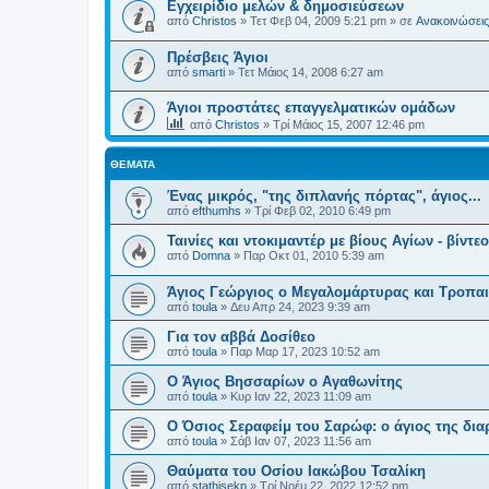
Εγχειρίδιο μελών & δημοσιεύσεων
από
Christos
»
Τετ Φεβ 04, 2009 5:21 pm
» σε
Ανακοινώσεις 
Πρέσβεις Άγιοι
από
smarti
»
Τετ Μάιος 14, 2008 6:27 am
Άγιοι προστάτες επαγγελματικών ομάδων
από
Christos
»
Τρί Μάιος 15, 2007 12:46 pm
ΘΈΜΑΤΑ
Ένας μικρός, "της διπλανής πόρτας", άγιος...
από
efthumhs
»
Τρί Φεβ 02, 2010 6:49 pm
Ταινίες και ντοκιμαντέρ με βίους Αγίων - βίντεο
από
Domna
»
Παρ Οκτ 01, 2010 5:39 am
Άγιος Γεώργιος ο Μεγαλομάρτυρας και Τροπα
από
toula
»
Δευ Απρ 24, 2023 9:39 am
Για τον αββά Δοσίθεο
από
toula
»
Παρ Μαρ 17, 2023 10:52 am
Ο Άγιος Βησσαρίων ο Αγαθωνίτης
από
toula
»
Κυρ Ιαν 22, 2023 11:09 am
Ο Όσιος Σεραφείμ του Σαρώφ: ο άγιος της δια
από
toula
»
Σάβ Ιαν 07, 2023 11:56 am
Θαύματα του Οσίου Ιακώβου Τσαλίκη
από
stathisekp
»
Τρί Νοέμ 22, 2022 12:52 pm