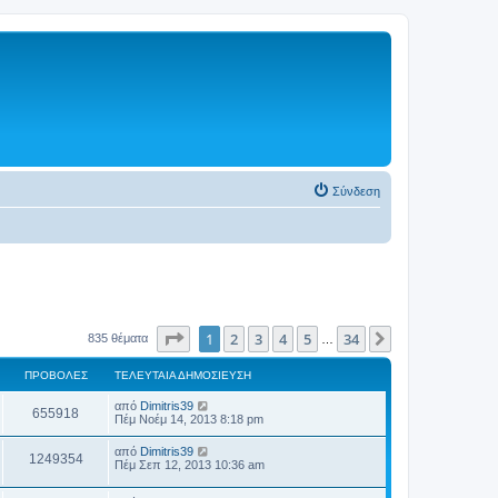
Σύνδεση
Σελίδα
1
από
34
1
2
3
4
5
34
Επόμενη
835 θέματα
…
ΠΡΟΒΟΛΈΣ
ΤΕΛΕΥΤΑΊΑ ΔΗΜΟΣΊΕΥΣΗ
από
Dimitris39
655918
Πέμ Νοέμ 14, 2013 8:18 pm
από
Dimitris39
1249354
Πέμ Σεπ 12, 2013 10:36 am