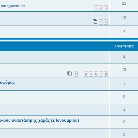
23
του agiooros.net
1
2
3
19
1
2
7
ΑΠΑΝΤΉΣΕΙΣ
4
73
1
4
5
6
7
8
…
ιοφόρος
1
0
1
ρκούς αναστάσιμης χαράς (2 Ιανουαρίου)
0
0