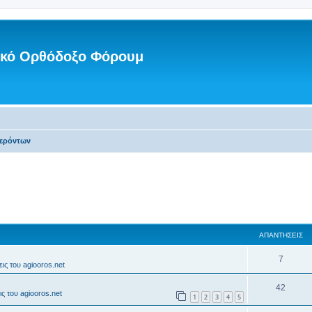
νικό Ορθόδοξο Φόρουμ
Γερόντων
ΑΠΑΝΤΉΣΕΙΣ
7
ις του agiooros.net
42
ς του agiooros.net
1
2
3
4
5