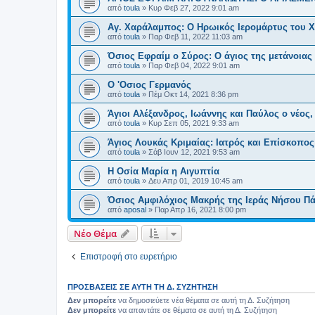
από
toula
»
Κυρ Φεβ 27, 2022 9:01 am
Αγ. Χαράλαμπος: Ο Ηρωικός Ιερομάρτυς του 
από
toula
»
Παρ Φεβ 11, 2022 11:03 am
Όσιος Εφραίμ ο Σύρος: Ο άγιος της μετάνοιας
από
toula
»
Παρ Φεβ 04, 2022 9:01 am
O 'Oσιος Γερμανός
από
toula
»
Πέμ Οκτ 14, 2021 8:36 pm
Άγιοι Αλέξανδρος, Ιωάννης και Παύλος ο νέο
από
toula
»
Κυρ Σεπ 05, 2021 9:33 am
Άγιος Λουκάς Κριμαίας: Ιατρός και Επίσκοπος
από
toula
»
Σάβ Ιουν 12, 2021 9:53 am
Η Οσία Μαρία η Αιγυπτία
από
toula
»
Δευ Απρ 01, 2019 10:45 am
Όσιος Αμφιλόχιος Μακρής της Ιεράς Νήσου Π
από
aposal
»
Παρ Απρ 16, 2021 8:00 pm
Νέο Θέμα
Επιστροφή στο ευρετήριο
ΠΡΟΣΒΆΣΕΙΣ ΣΕ ΑΥΤΉ ΤΗ Δ. ΣΥΖΉΤΗΣΗ
Δεν μπορείτε
να δημοσιεύετε νέα θέματα σε αυτή τη Δ. Συζήτηση
Δεν μπορείτε
να απαντάτε σε θέματα σε αυτή τη Δ. Συζήτηση