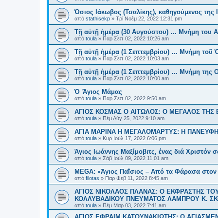
Όσιος Ιάκωβος (Τσαλίκης), καθηγούμενος της
από
stathisekp
»
Τρί Νοέμ 22, 2022 12:31 pm
Τῇ αὐτῇ ἡμέρᾳ (30 Αυγούστου) … Μνήμη του Α
από
toula
»
Παρ Σεπ 02, 2022 10:26 am
Τῇ αὐτῇ ἡμέρᾳ (1 Σεπτεμβρίου) … Μνήμη τοῦ 
από
toula
»
Παρ Σεπ 02, 2022 10:03 am
Τῇ αὐτῇ ἡμέρᾳ (1 Σεπτεμβρίου) … Μνήμη της Ο
από
toula
»
Παρ Σεπ 02, 2022 10:00 am
Ὁ Ἅγιος Μάμας
από
toula
»
Παρ Σεπ 02, 2022 9:50 am
ΑΓΙΟΣ ΚΟΣΜΑΣ Ο ΑΙΤΩΛΟΣ: Ο ΜΕΓΑΛΟΣ ΤΗΣ
από
toula
»
Πέμ Αύγ 25, 2022 9:10 am
ΑΓΙΑ ΜΑΡΙΝΑ Η ΜΕΓΑΛΟΜΑΡΤΥΣ: Η ΠΑΝΕΥΦ
από
toula
»
Κυρ Ιούλ 17, 2022 6:06 pm
Άγιος Ιωάννης Μαξίμοβιτς, ένας διά Χριστόν 
από
toula
»
Σάβ Ιούλ 09, 2022 11:01 am
MEGA: «Άγιος Παΐσιος – Από τα Φάρασα στον
από
filotas
»
Παρ Φεβ 11, 2022 8:45 am
ΑΓΙΟΣ ΝΙΚΟΛΑΟΣ ΠΛΑΝΑΣ: Ο ΕΚΦΡΑΣΤΗΣ Τ
ΚΟΛΛΥΒΑΔΙΚΟΥ ΠΝΕΥΜΑΤΟΣ ΛΑΜΠΡΟΥ Κ. Σ
από
toula
»
Πέμ Μαρ 03, 2022 7:41 am
ΑΓΙΟΣ ΕΦΡΑΙΜ ΚΑΤΟΥΝΑΚΙΩΤΗΣ: Ο ΑΓΙΑΣΜ