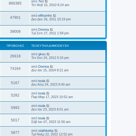
από
Teri
866385
Τετ Φεβ 10, 2010 8:24 am
από
efthumhs
47901
Δευ Δεκ 26, 2011 10:19 pm
από
Domna
39009
Τρί Σεπ 27, 2011 1:58 pm
ΠΡΟΒΟΛΈΣ
ΤΕΛΕΥΤΑΊΑ ΔΗΜΟΣΊΕΥΣΗ
από
gkou
26618
Τετ Οκτ 24, 2012 5:15 pm
από
Domna
74164
Δευ Ιαν 15, 2024 8:21 am
από
toula
5167
Δευ Απρ 24, 2023 9:40 am
από
toula
5282
Παρ Μαρ 17, 2023 10:52 am
από
toula
5993
Δευ Ιαν 23, 2023 8:01 am
από
toula
5017
Σάβ Ιαν 07, 2023 11:56 am
από
stathisekp
5877
Τρί Νοέμ 22, 2022 12:52 pm