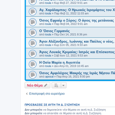
από
toula
»
Κυρ Φεβ 27, 2022 9:01 am
Αγ. Χαράλαμπος: Ο Ηρωικός Ιερομάρτυς του 
από
toula
»
Παρ Φεβ 11, 2022 11:03 am
Όσιος Εφραίμ ο Σύρος: Ο άγιος της μετάνοιας
από
toula
»
Παρ Φεβ 04, 2022 9:01 am
O 'Oσιος Γερμανός
από
toula
»
Πέμ Οκτ 14, 2021 8:36 pm
Άγιοι Αλέξανδρος, Ιωάννης και Παύλος ο νέο
από
toula
»
Κυρ Σεπ 05, 2021 9:33 am
Άγιος Λουκάς Κριμαίας: Ιατρός και Επίσκοπος
από
toula
»
Σάβ Ιουν 12, 2021 9:53 am
Η Οσία Μαρία η Αιγυπτία
από
toula
»
Δευ Απρ 01, 2019 10:45 am
Όσιος Αμφιλόχιος Μακρής της Ιεράς Νήσου Π
από
aposal
»
Παρ Απρ 16, 2021 8:00 pm
Νέο Θέμα
Επιστροφή στο ευρετήριο
ΠΡΟΣΒΆΣΕΙΣ ΣΕ ΑΥΤΉ ΤΗ Δ. ΣΥΖΉΤΗΣΗ
Δεν μπορείτε
να δημοσιεύετε νέα θέματα σε αυτή τη Δ. Συζήτηση
Δεν μπορείτε
να απαντάτε σε θέματα σε αυτή τη Δ. Συζήτηση