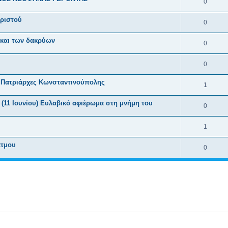
0
Χριστού
0
 και των δακρύων
0
0
ς, Πατριάρχες Κωνσταντινούπολης
1
 (11 Ιουνίου) Ευλαβικό αφιέρωμα στη μνήμη του
0
1
άτμου
0