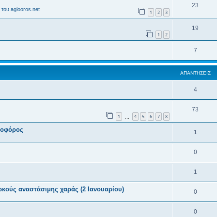
23
του agiooros.net
1
2
3
19
1
2
7
ΑΠΑΝΤΉΣΕΙΣ
4
73
1
4
5
6
7
8
…
ιοφόρος
1
0
1
ρκούς αναστάσιμης χαράς (2 Ιανουαρίου)
0
0