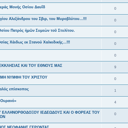
 Ιεράς Μονής Οσίου Δαυΐδ
0
γίου Αλεξάνδρου του Σβιρ, του Μυροβλύτου…!!!
0
Ὁσίου Πατρὸς ἡμῶν Συμεὼν τοῦ Στυλίτου.
0
σίας Χάιδως εκ Στανού Χαλκιδικής…!!!
0
0
 ΕΚΚΛΗΣΙΑΣ ΚΑΙ ΤΟΥ ΕΘΝΟΥΣ ΜΑΣ
9
ΗΜΗ ΝΥΜΦΗ ΤΟΥ ΧΡΙΣΤΟΥ
0
σαλός επίσκοπος
1
 Ουρανό»
4
ΟΥ ΕΛΛΗΝΟΡΘΟΔΟΞΟΥ ΙΕΔΕΩΔΟΥΣ ΚΑΙ Ο ΦΟΡΕΑΣ ΤΟΥ
0
ΚΟΝ
ΕΝΟΣ ΝΕΟΦΑΝΗΣ ΓΕΡΟΝΤΑΣ