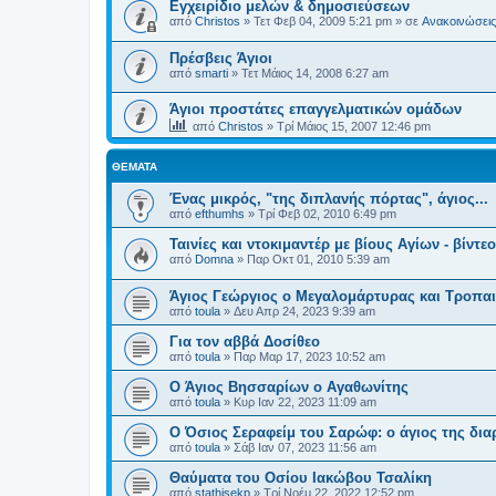
Εγχειρίδιο μελών & δημοσιεύσεων
από
Christos
»
Τετ Φεβ 04, 2009 5:21 pm
» σε
Ανακοινώσεις 
Πρέσβεις Άγιοι
από
smarti
»
Τετ Μάιος 14, 2008 6:27 am
Άγιοι προστάτες επαγγελματικών ομάδων
από
Christos
»
Τρί Μάιος 15, 2007 12:46 pm
ΘΈΜΑΤΑ
Ένας μικρός, "της διπλανής πόρτας", άγιος...
από
efthumhs
»
Τρί Φεβ 02, 2010 6:49 pm
Ταινίες και ντοκιμαντέρ με βίους Αγίων - βίντεο
από
Domna
»
Παρ Οκτ 01, 2010 5:39 am
Άγιος Γεώργιος ο Μεγαλομάρτυρας και Τροπα
από
toula
»
Δευ Απρ 24, 2023 9:39 am
Για τον αββά Δοσίθεο
από
toula
»
Παρ Μαρ 17, 2023 10:52 am
Ο Άγιος Βησσαρίων ο Αγαθωνίτης
από
toula
»
Κυρ Ιαν 22, 2023 11:09 am
Ο Όσιος Σεραφείμ του Σαρώφ: ο άγιος της δια
από
toula
»
Σάβ Ιαν 07, 2023 11:56 am
Θαύματα του Οσίου Ιακώβου Τσαλίκη
από
stathisekp
»
Τρί Νοέμ 22, 2022 12:52 pm