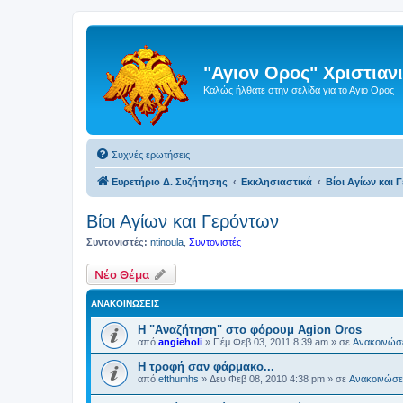
"Αγιον Ορος" Χριστια
Καλώς ήλθατε στην σελίδα για το Αγιο Ορος
Συχνές ερωτήσεις
Ευρετήριο Δ. Συζήτησης
Εκκλησιαστικά
Βίοι Αγίων και 
Βίοι Αγίων και Γερόντων
Συντονιστές:
ntinoula
,
Συντονιστές
Νέο Θέμα
ΑΝΑΚΟΙΝΏΣΕΙΣ
Η "Αναζήτηση" στο φόρουμ Agion Oros
από
angieholi
»
Πέμ Φεβ 03, 2011 8:39 am
» σε
Ανακοινώσε
H τροφή σαν φάρμακο...
από
efthumhs
»
Δευ Φεβ 08, 2010 4:38 pm
» σε
Ανακοινώσει