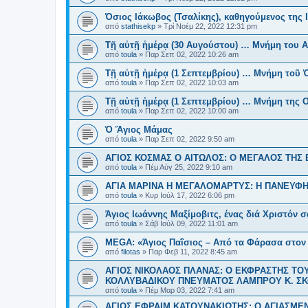
Όσιος Ιάκωβος (Τσαλίκης), καθηγούμενος της
από
stathisekp
»
Τρί Νοέμ 22, 2022 12:31 pm
Τῇ αὐτῇ ἡμέρᾳ (30 Αυγούστου) … Μνήμη του Α
από
toula
»
Παρ Σεπ 02, 2022 10:26 am
Τῇ αὐτῇ ἡμέρᾳ (1 Σεπτεμβρίου) … Μνήμη τοῦ 
από
toula
»
Παρ Σεπ 02, 2022 10:03 am
Τῇ αὐτῇ ἡμέρᾳ (1 Σεπτεμβρίου) … Μνήμη της Ο
από
toula
»
Παρ Σεπ 02, 2022 10:00 am
Ὁ Ἅγιος Μάμας
από
toula
»
Παρ Σεπ 02, 2022 9:50 am
ΑΓΙΟΣ ΚΟΣΜΑΣ Ο ΑΙΤΩΛΟΣ: Ο ΜΕΓΑΛΟΣ ΤΗΣ
από
toula
»
Πέμ Αύγ 25, 2022 9:10 am
ΑΓΙΑ ΜΑΡΙΝΑ Η ΜΕΓΑΛΟΜΑΡΤΥΣ: Η ΠΑΝΕΥΦ
από
toula
»
Κυρ Ιούλ 17, 2022 6:06 pm
Άγιος Ιωάννης Μαξίμοβιτς, ένας διά Χριστόν 
από
toula
»
Σάβ Ιούλ 09, 2022 11:01 am
MEGA: «Άγιος Παΐσιος – Από τα Φάρασα στον
από
filotas
»
Παρ Φεβ 11, 2022 8:45 am
ΑΓΙΟΣ ΝΙΚΟΛΑΟΣ ΠΛΑΝΑΣ: Ο ΕΚΦΡΑΣΤΗΣ Τ
ΚΟΛΛΥΒΑΔΙΚΟΥ ΠΝΕΥΜΑΤΟΣ ΛΑΜΠΡΟΥ Κ. Σ
από
toula
»
Πέμ Μαρ 03, 2022 7:41 am
ΑΓΙΟΣ ΕΦΡΑΙΜ ΚΑΤΟΥΝΑΚΙΩΤΗΣ: Ο ΑΓΙΑΣΜ