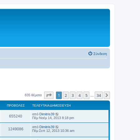
Σύνδεση
Σελίδα
1
από
34
1
2
3
4
5
34
Επόμενη
835 θέματα
…
ΠΡΟΒΟΛΈΣ
ΤΕΛΕΥΤΑΊΑ ΔΗΜΟΣΊΕΥΣΗ
από
Dimitris39
655240
Πέμ Νοέμ 14, 2013 8:18 pm
από
Dimitris39
1249086
Πέμ Σεπ 12, 2013 10:36 am