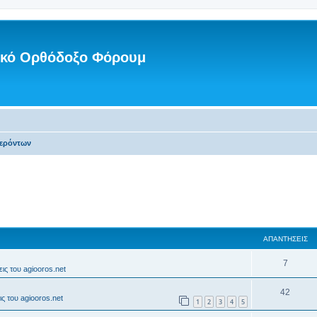
νικό Ορθόδοξο Φόρουμ
Γερόντων
ΑΠΑΝΤΉΣΕΙΣ
7
ις του agiooros.net
42
ς του agiooros.net
1
2
3
4
5