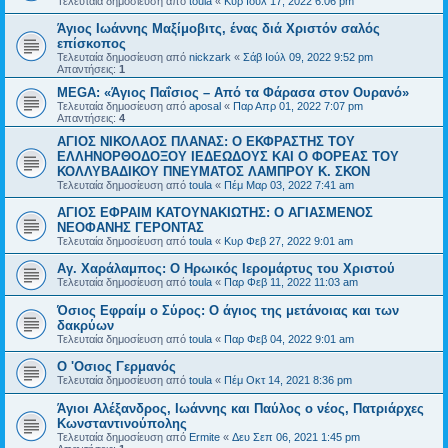
Τελευταία δημοσίευση από
toula
«
Κυρ Ιούλ 17, 2022 6:06 pm
Άγιος Ιωάννης Μαξίμοβιτς, ένας διά Χριστόν σαλός
επίσκοπος
Τελευταία δημοσίευση από
nickzark
«
Σάβ Ιούλ 09, 2022 9:52 pm
Απαντήσεις:
1
MEGA: «Άγιος Παΐσιος – Από τα Φάρασα στον Ουρανό»
Τελευταία δημοσίευση από
aposal
«
Παρ Απρ 01, 2022 7:07 pm
Απαντήσεις:
4
ΑΓΙΟΣ ΝΙΚΟΛΑΟΣ ΠΛΑΝΑΣ: Ο ΕΚΦΡΑΣΤΗΣ ΤΟΥ
ΕΛΛΗΝΟΡΘΟΔΟΞΟΥ ΙΕΔΕΩΔΟΥΣ ΚΑΙ Ο ΦΟΡΕΑΣ ΤΟΥ
ΚΟΛΛΥΒΑΔΙΚΟΥ ΠΝΕΥΜΑΤΟΣ ΛΑΜΠΡΟΥ Κ. ΣΚΟΝ
Τελευταία δημοσίευση από
toula
«
Πέμ Μαρ 03, 2022 7:41 am
ΑΓΙΟΣ ΕΦΡΑΙΜ ΚΑΤΟΥΝΑΚΙΩΤΗΣ: Ο ΑΓΙΑΣΜΕΝΟΣ
ΝΕΟΦΑΝΗΣ ΓΕΡΟΝΤΑΣ
Τελευταία δημοσίευση από
toula
«
Κυρ Φεβ 27, 2022 9:01 am
Αγ. Χαράλαμπος: Ο Ηρωικός Ιερομάρτυς του Χριστού
Τελευταία δημοσίευση από
toula
«
Παρ Φεβ 11, 2022 11:03 am
Όσιος Εφραίμ ο Σύρος: Ο άγιος της μετάνοιας και των
δακρύων
Τελευταία δημοσίευση από
toula
«
Παρ Φεβ 04, 2022 9:01 am
O 'Oσιος Γερμανός
Τελευταία δημοσίευση από
toula
«
Πέμ Οκτ 14, 2021 8:36 pm
Άγιοι Αλέξανδρος, Ιωάννης και Παύλος ο νέος, Πατριάρχες
Κωνσταντινούπολης
Τελευταία δημοσίευση από
Ermite
«
Δευ Σεπ 06, 2021 1:45 pm