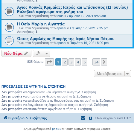
Απαντήσεις:
1
Άγιος Λουκάς Κριμαίας: Ιατρός και Επίσκοπος (11 Ιουνίου)
Ευλαβικό αφιέρωμα στη μνήμη του
Τελευταία δημοσίευση από
toula
«
Σάβ Ιουν 12, 2021 9:53 am
Η Οσία Μαρία η Αιγυπτία
Τελευταία δημοσίευση από
aposal
«
Σάβ Απρ 17, 2021 7:35 pm
Απαντήσεις:
1
Όσιος Αμφιλόχιος Μακρής της Ιεράς Νήσου Πάτμου
Τελευταία δημοσίευση από
aposal
«
Παρ Απρ 16, 2021 8:00 pm
Νέο Θέμα
Σελίδα
1
από
34
1
2
3
4
5
34
Επόμενη
835 θέματα
…
Μετάβαση σε
ΠΡΟΣΒΆΣΕΙΣ ΣΕ ΑΥΤΉ ΤΗ Δ. ΣΥΖΉΤΗΣΗ
Δεν μπορείτε
να δημοσιεύετε νέα θέματα σε αυτή τη Δ. Συζήτηση
Δεν μπορείτε
να απαντάτε σε θέματα σε αυτή τη Δ. Συζήτηση
Δεν μπορείτε
να επεξεργάζεστε τις δημοσιεύσεις σας σε αυτή τη Δ. Συζήτηση
Δεν μπορείτε
να διαγράφετε τις δημοσιεύσεις σας σε αυτή τη Δ. Συζήτηση
Δεν μπορείτε
να επισυνάπτετε αρχεία σε αυτή τη Δ. Συζήτηση
Ευρετήριο Δ. Συζήτησης
Όλοι οι χρόνοι είναι
UTC
Δημιουργήθηκε από
phpBB
® Forum Software © phpBB Limited