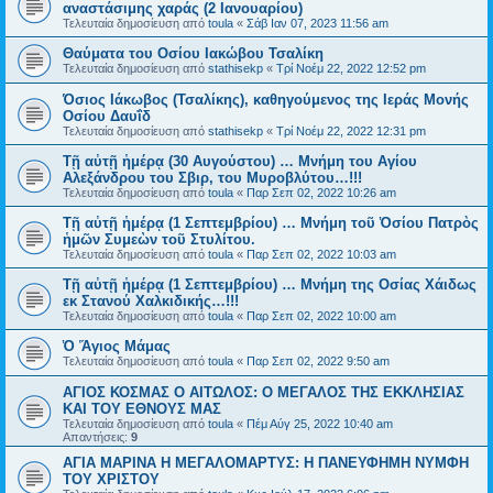
αναστάσιμης χαράς (2 Ιανουαρίου)
Τελευταία δημοσίευση από
toula
«
Σάβ Ιαν 07, 2023 11:56 am
Θαύματα του Οσίου Ιακώβου Τσαλίκη
Τελευταία δημοσίευση από
stathisekp
«
Τρί Νοέμ 22, 2022 12:52 pm
Όσιος Ιάκωβος (Τσαλίκης), καθηγούμενος της Ιεράς Μονής
Οσίου Δαυΐδ
Τελευταία δημοσίευση από
stathisekp
«
Τρί Νοέμ 22, 2022 12:31 pm
Τῇ αὐτῇ ἡμέρᾳ (30 Αυγούστου) … Μνήμη του Αγίου
Αλεξάνδρου του Σβιρ, του Μυροβλύτου…!!!
Τελευταία δημοσίευση από
toula
«
Παρ Σεπ 02, 2022 10:26 am
Τῇ αὐτῇ ἡμέρᾳ (1 Σεπτεμβρίου) … Μνήμη τοῦ Ὁσίου Πατρὸς
ἡμῶν Συμεὼν τοῦ Στυλίτου.
Τελευταία δημοσίευση από
toula
«
Παρ Σεπ 02, 2022 10:03 am
Τῇ αὐτῇ ἡμέρᾳ (1 Σεπτεμβρίου) … Μνήμη της Οσίας Χάιδως
εκ Στανού Χαλκιδικής…!!!
Τελευταία δημοσίευση από
toula
«
Παρ Σεπ 02, 2022 10:00 am
Ὁ Ἅγιος Μάμας
Τελευταία δημοσίευση από
toula
«
Παρ Σεπ 02, 2022 9:50 am
ΑΓΙΟΣ ΚΟΣΜΑΣ Ο ΑΙΤΩΛΟΣ: Ο ΜΕΓΑΛΟΣ ΤΗΣ ΕΚΚΛΗΣΙΑΣ
ΚΑΙ ΤΟΥ ΕΘΝΟΥΣ ΜΑΣ
Τελευταία δημοσίευση από
toula
«
Πέμ Αύγ 25, 2022 10:40 am
Απαντήσεις:
9
ΑΓΙΑ ΜΑΡΙΝΑ Η ΜΕΓΑΛΟΜΑΡΤΥΣ: Η ΠΑΝΕΥΦΗΜΗ ΝΥΜΦΗ
ΤΟΥ ΧΡΙΣΤΟΥ