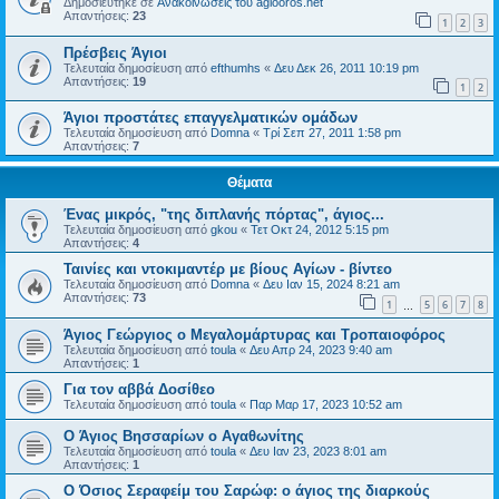
Δημοσιεύτηκε σε
Ανακοινώσεις του agiooros.net
Απαντήσεις:
23
1
2
3
Πρέσβεις Άγιοι
Τελευταία δημοσίευση από
efthumhs
«
Δευ Δεκ 26, 2011 10:19 pm
Απαντήσεις:
19
1
2
Άγιοι προστάτες επαγγελματικών ομάδων
Τελευταία δημοσίευση από
Domna
«
Τρί Σεπ 27, 2011 1:58 pm
Απαντήσεις:
7
Θέματα
Ένας μικρός, "της διπλανής πόρτας", άγιος...
Τελευταία δημοσίευση από
gkou
«
Τετ Οκτ 24, 2012 5:15 pm
Απαντήσεις:
4
Ταινίες και ντοκιμαντέρ με βίους Αγίων - βίντεο
Τελευταία δημοσίευση από
Domna
«
Δευ Ιαν 15, 2024 8:21 am
Απαντήσεις:
73
1
5
6
7
8
…
Άγιος Γεώργιος ο Μεγαλομάρτυρας και Τροπαιοφόρος
Τελευταία δημοσίευση από
toula
«
Δευ Απρ 24, 2023 9:40 am
Απαντήσεις:
1
Για τον αββά Δοσίθεο
Τελευταία δημοσίευση από
toula
«
Παρ Μαρ 17, 2023 10:52 am
Ο Άγιος Βησσαρίων ο Αγαθωνίτης
Τελευταία δημοσίευση από
toula
«
Δευ Ιαν 23, 2023 8:01 am
Απαντήσεις:
1
Ο Όσιος Σεραφείμ του Σαρώφ: ο άγιος της διαρκούς