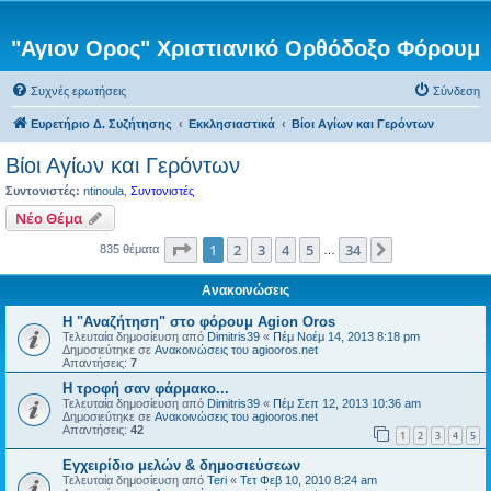
"Αγιον Ορος" Χριστιανικό Ορθόδοξο Φόρουμ
Συχνές ερωτήσεις
Σύνδεση
Ευρετήριο Δ. Συζήτησης
Εκκλησιαστικά
Βίοι Αγίων και Γερόντων
Βίοι Αγίων και Γερόντων
Συντονιστές:
ntinoula
,
Συντονιστές
Νέο Θέμα
Σελίδα
1
από
34
1
2
3
4
5
34
Επόμενη
835 θέματα
…
Ανακοινώσεις
Η "Αναζήτηση" στο φόρουμ Agion Oros
Τελευταία δημοσίευση από
Dimitris39
«
Πέμ Νοέμ 14, 2013 8:18 pm
Δημοσιεύτηκε σε
Ανακοινώσεις του agiooros.net
Απαντήσεις:
7
H τροφή σαν φάρμακο...
Τελευταία δημοσίευση από
Dimitris39
«
Πέμ Σεπ 12, 2013 10:36 am
Δημοσιεύτηκε σε
Ανακοινώσεις του agiooros.net
Απαντήσεις:
42
1
2
3
4
5
Εγχειρίδιο μελών & δημοσιεύσεων
Τελευταία δημοσίευση από
Teri
«
Τετ Φεβ 10, 2010 8:24 am