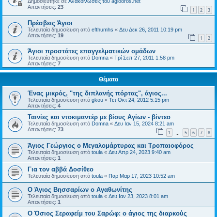
Δημοσιεύτηκε σε
Ανακοινώσεις του agiooros.net
Απαντήσεις:
23
1
2
3
Πρέσβεις Άγιοι
Τελευταία δημοσίευση από
efthumhs
«
Δευ Δεκ 26, 2011 10:19 pm
Απαντήσεις:
19
1
2
Άγιοι προστάτες επαγγελματικών ομάδων
Τελευταία δημοσίευση από
Domna
«
Τρί Σεπ 27, 2011 1:58 pm
Απαντήσεις:
7
Θέματα
Ένας μικρός, "της διπλανής πόρτας", άγιος...
Τελευταία δημοσίευση από
gkou
«
Τετ Οκτ 24, 2012 5:15 pm
Απαντήσεις:
4
Ταινίες και ντοκιμαντέρ με βίους Αγίων - βίντεο
Τελευταία δημοσίευση από
Domna
«
Δευ Ιαν 15, 2024 8:21 am
Απαντήσεις:
73
1
5
6
7
8
…
Άγιος Γεώργιος ο Μεγαλομάρτυρας και Τροπαιοφόρος
Τελευταία δημοσίευση από
toula
«
Δευ Απρ 24, 2023 9:40 am
Απαντήσεις:
1
Για τον αββά Δοσίθεο
Τελευταία δημοσίευση από
toula
«
Παρ Μαρ 17, 2023 10:52 am
Ο Άγιος Βησσαρίων ο Αγαθωνίτης
Τελευταία δημοσίευση από
toula
«
Δευ Ιαν 23, 2023 8:01 am
Απαντήσεις:
1
Ο Όσιος Σεραφείμ του Σαρώφ: ο άγιος της διαρκούς