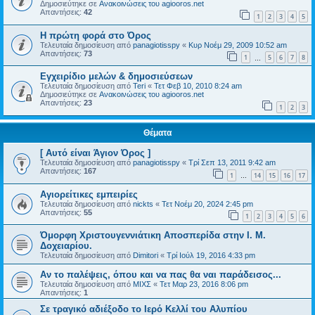
Δημοσιεύτηκε σε
Ανακοινώσεις του agiooros.net
Απαντήσεις:
42
1
2
3
4
5
Η πρώτη φορά στο Όρος
Τελευταία δημοσίευση από
panagiotisspy
«
Κυρ Νοέμ 29, 2009 10:52 am
Απαντήσεις:
73
1
5
6
7
8
…
Εγχειρίδιο μελών & δημοσιεύσεων
Τελευταία δημοσίευση από
Teri
«
Τετ Φεβ 10, 2010 8:24 am
Δημοσιεύτηκε σε
Ανακοινώσεις του agiooros.net
Απαντήσεις:
23
1
2
3
Θέματα
[ Αυτό είναι Άγιον Όρος ]
Τελευταία δημοσίευση από
panagiotisspy
«
Τρί Σεπ 13, 2011 9:42 am
Απαντήσεις:
167
1
14
15
16
17
…
Αγιορείτικες εμπειρίες
Τελευταία δημοσίευση από
nickts
«
Τετ Νοέμ 20, 2024 2:45 pm
Απαντήσεις:
55
1
2
3
4
5
6
Όμορφη Χριστουγεννιάτικη Αποσπερίδα στην Ι. Μ.
Δοχειαρίου.
Τελευταία δημοσίευση από
Dimitori
«
Τρί Ιούλ 19, 2016 4:33 pm
Τελευταία δημοσίευση από
ΜΙΧΣ
«
Τετ Μαρ 23, 2016 8:06 pm
Απαντήσεις:
1
Σε τραγικό αδιέξοδο το Ιερό Κελλί του Αλυπίου