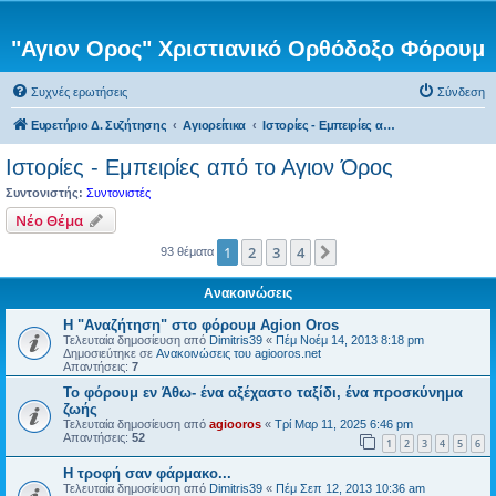
"Αγιον Ορος" Χριστιανικό Ορθόδοξο Φόρουμ
Συχνές ερωτήσεις
Σύνδεση
Ευρετήριο Δ. Συζήτησης
Αγιορείτικα
Ιστορίες - Εμπειρίες από το Αγιον Όρος
Ιστορίες - Εμπειρίες από το Αγιον Όρος
Συντονιστής:
Συντονιστές
Νέο Θέμα
1
2
3
4
Επόμενη
93 θέματα
Ανακοινώσεις
Η "Αναζήτηση" στο φόρουμ Agion Oros
Τελευταία δημοσίευση από
Dimitris39
«
Πέμ Νοέμ 14, 2013 8:18 pm
Δημοσιεύτηκε σε
Ανακοινώσεις του agiooros.net
Απαντήσεις:
7
Το φόρουμ εν Άθω- ένα αξέχαστο ταξίδι, ένα προσκύνημα
ζωής
Τελευταία δημοσίευση από
agiooros
«
Τρί Μαρ 11, 2025 6:46 pm
Απαντήσεις:
52
1
2
3
4
5
6
H τροφή σαν φάρμακο...
Τελευταία δημοσίευση από
Dimitris39
«
Πέμ Σεπ 12, 2013 10:36 am