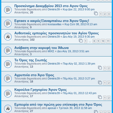
Προσκύνημα Δεκεμβρίου 2013 στο Αγιον Ορος
Τελευταία δημοσίευση από
Dimitris39
«
Κυρ Δεκ 22, 2013 9:00 pm
Απαντήσεις:
20
1
2
3
Εφτασε ο καιρός!Ξαναμπαίνω στο Άγιον Όρος!
Τελευταία δημοσίευση από
kostasellas
«
Κυρ Σεπ 08, 2013 8:13 am
Απαντήσεις:
9
Αυθεντικές εμπειρίες προσκυνητών του Αγίου Όρους
Τελευταία δημοσίευση από
Dimitris39
«
Δευ Αύγ 19, 2013 9:30 pm
Απαντήσεις:
102
1
8
9
10
11
…
Ανάβαση στην κορυφή του Άθωνα
Τελευταία δημοσίευση από
ΜΙΧΣ
«
Δευ Αύγ 19, 2013 3:51 am
Απαντήσεις:
3
Το Όρος της Σιωπής
Τελευταία δημοσίευση από
Dimitris39
«
Παρ Αύγ 02, 2013 1:39 pm
Απαντήσεις:
13
1
2
Αγρυπνία στο Άγιο Όρος
Τελευταία δημοσίευση από
Dimitris39
«
Πέμ Αύγ 01, 2013 3:27 pm
Απαντήσεις:
18
1
2
Καρούλια Γρηγορίου Άγιον Όρος
Τελευταία δημοσίευση από
Dimitris39
«
Πέμ Αύγ 01, 2013 12:43 pm
Απαντήσεις:
17
1
2
Εμπειρία από την πρώτη μου επίσκεψη στο Άγιο Όρος
Τελευταία δημοσίευση από
aposal
«
Τρί Ιούλ 30, 2013 11:58 am
Απαντήσεις:
27
1
2
3