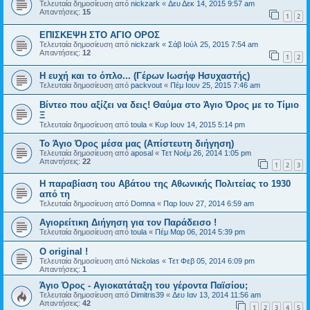
Τελευταία δημοσίευση από
nickzark
«
Δευ Δεκ 14, 2015 9:57 am
Απαντήσεις:
15
1
2
ΕΠΙΣΚΕΨΗ ΣΤΟ ΑΓΙΟ ΟΡΟΣ
Τελευταία δημοσίευση από
nickzark
«
Σάβ Ιούλ 25, 2015 7:54 am
Απαντήσεις:
12
1
2
Η ευχή και το όπλο... (Γέρων Ιωσήφ Ησυχαστής)
Τελευταία δημοσίευση από
packvout
«
Πέμ Ιουν 25, 2015 7:46 am
Βίντεο που αξίζει να δεις! Θαύμα στο Άγιο Όρος με το Τίμιο
Ξ
Τελευταία δημοσίευση από
toula
«
Κυρ Ιουν 14, 2015 5:14 pm
Το Άγιο Όρος μέσα μας (Απίστευτη διήγηση)
Τελευταία δημοσίευση από
aposal
«
Τετ Νοέμ 26, 2014 1:05 pm
Απαντήσεις:
22
1
2
3
Η παραβίαση του Αβάτου της Αθωνικής Πολιτείας το 1930
από τη
Τελευταία δημοσίευση από
Domna
«
Παρ Ιουν 27, 2014 6:59 am
Αγιορείτικη Διήγηση για τον Παράδεισο !
Τελευταία δημοσίευση από
toula
«
Πέμ Μαρ 06, 2014 5:39 pm
O original !
Τελευταία δημοσίευση από
Nickolas
«
Τετ Φεβ 05, 2014 6:09 pm
Απαντήσεις:
1
Άγιο Όρος - Αγιοκατάταξη του γέροντα Παϊσίου;
Τελευταία δημοσίευση από
Dimitris39
«
Δευ Ιαν 13, 2014 11:56 am
Απαντήσεις:
42
1
2
3
4
5