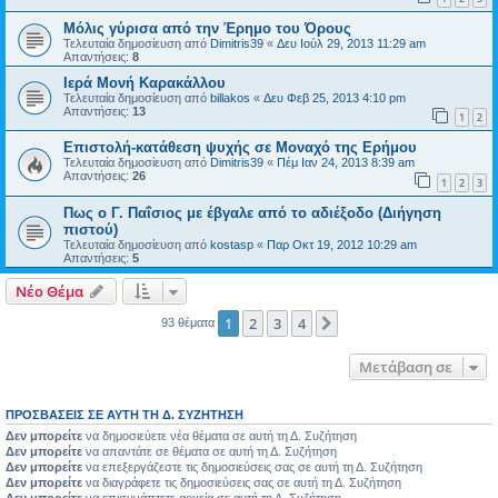
Μόλις γύρισα από την Έρημο του Όρους
Τελευταία δημοσίευση από
Dimitris39
«
Δευ Ιούλ 29, 2013 11:29 am
Απαντήσεις:
8
Ιερά Μονή Καρακάλλου
Τελευταία δημοσίευση από
billakos
«
Δευ Φεβ 25, 2013 4:10 pm
Απαντήσεις:
13
1
2
Επιστολή-κατάθεση ψυχής σε Μοναχό της Ερήμου
Τελευταία δημοσίευση από
Dimitris39
«
Πέμ Ιαν 24, 2013 8:39 am
Απαντήσεις:
26
1
2
3
Πως ο Γ. Παΐσιος με έβγαλε από το αδιέξοδο (Διήγηση
πιστού)
Τελευταία δημοσίευση από
kostasp
«
Παρ Οκτ 19, 2012 10:29 am
Απαντήσεις:
5
Νέο Θέμα
1
2
3
4
Επόμενη
93 θέματα
Μετάβαση σε
ΠΡΟΣΒΆΣΕΙΣ ΣΕ ΑΥΤΉ ΤΗ Δ. ΣΥΖΉΤΗΣΗ
Δεν μπορείτε
να δημοσιεύετε νέα θέματα σε αυτή τη Δ. Συζήτηση
Δεν μπορείτε
να απαντάτε σε θέματα σε αυτή τη Δ. Συζήτηση
Δεν μπορείτε
να επεξεργάζεστε τις δημοσιεύσεις σας σε αυτή τη Δ. Συζήτηση
Δεν μπορείτε
να διαγράφετε τις δημοσιεύσεις σας σε αυτή τη Δ. Συζήτηση