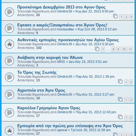
Προσκύνημα Δεκεμβρίου 2013 στο Αγιον Ορος
Τελευταία δημοσίευση από
Dimitris39
«
Κυρ Δεκ 22, 2013 9:00 pm
Απαντήσεις:
20
1
2
3
Εφτασε ο καιρός!Ξαναμπαίνω στο Άγιον Όρος!
Τελευταία δημοσίευση από
kostasellas
«
Κυρ Σεπ 08, 2013 8:13 am
Απαντήσεις:
9
Αυθεντικές εμπειρίες προσκυνητών του Αγίου Όρους
Τελευταία δημοσίευση από
Dimitris39
«
Δευ Αύγ 19, 2013 9:30 pm
Απαντήσεις:
102
1
8
9
10
11
…
Ανάβαση στην κορυφή του Άθωνα
Τελευταία δημοσίευση από
ΜΙΧΣ
«
Δευ Αύγ 19, 2013 3:51 am
Απαντήσεις:
3
Το Όρος της Σιωπής
Τελευταία δημοσίευση από
Dimitris39
«
Παρ Αύγ 02, 2013 1:39 pm
Απαντήσεις:
13
1
2
Αγρυπνία στο Άγιο Όρος
Τελευταία δημοσίευση από
Dimitris39
«
Πέμ Αύγ 01, 2013 3:27 pm
Απαντήσεις:
18
1
2
Καρούλια Γρηγορίου Άγιον Όρος
Τελευταία δημοσίευση από
Dimitris39
«
Πέμ Αύγ 01, 2013 12:43 pm
Απαντήσεις:
17
1
2
Εμπειρία από την πρώτη μου επίσκεψη στο Άγιο Όρος
Τελευταία δημοσίευση από
aposal
«
Τρί Ιούλ 30, 2013 11:58 am
Απαντήσεις:
27
1
2
3