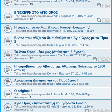
Τελευταία δημοσίευση από
nickzark
«
Δευ Δεκ 14, 2015 9:57 am
Απαντήσεις:
15
1
2
ΕΠΙΣΚΕΨΗ ΣΤΟ ΑΓΙΟ ΟΡΟΣ
Τελευταία δημοσίευση από
nickzark
«
Σάβ Ιούλ 25, 2015 7:54 am
Απαντήσεις:
12
1
2
Η ευχή και το όπλο... (Γέρων Ιωσήφ Ησυχαστής)
Τελευταία δημοσίευση από
packvout
«
Πέμ Ιουν 25, 2015 7:46 am
Βίντεο που αξίζει να δεις! Θαύμα στο Άγιο Όρος με το Τίμιο
Ξ
Τελευταία δημοσίευση από
toula
«
Κυρ Ιουν 14, 2015 5:14 pm
Το Άγιο Όρος μέσα μας (Απίστευτη διήγηση)
Τελευταία δημοσίευση από
aposal
«
Τετ Νοέμ 26, 2014 1:05 pm
Απαντήσεις:
22
1
2
3
Η παραβίαση του Αβάτου της Αθωνικής Πολιτείας το 1930
από τη
Τελευταία δημοσίευση από
Domna
«
Παρ Ιουν 27, 2014 6:59 am
Αγιορείτικη Διήγηση για τον Παράδεισο !
Τελευταία δημοσίευση από
toula
«
Πέμ Μαρ 06, 2014 5:39 pm
O original !
Τελευταία δημοσίευση από
Nickolas
«
Τετ Φεβ 05, 2014 6:09 pm
Απαντήσεις:
1
Άγιο Όρος - Αγιοκατάταξη του γέροντα Παϊσίου;
Τελευταία δημοσίευση από
Dimitris39
«
Δευ Ιαν 13, 2014 11:56 am
Απαντήσεις:
42
1
2
3
4
5