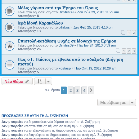
Μόλις γύρισα από την Έρημο του Όρους
Τελευταία δημοσίευση από
Dimitris39
«
Δευ Ιούλ 29, 2013 11:29 am
Απαντήσεις:
8
Ιερά Μονή Καρακάλλου
Τελευταία δημοσίευση από
billakos
«
Δευ Φεβ 25, 2013 4:10 pm
Απαντήσεις:
13
1
2
Επιστολή-κατάθεση ψυχής σε Μοναχό της Ερήμου
Τελευταία δημοσίευση από
Dimitris39
«
Πέμ Ιαν 24, 2013 8:39 am
Απαντήσεις:
26
1
2
3
Πως ο Γ. Παΐσιος με έβγαλε από το αδιέξοδο (Διήγηση
πιστού)
Τελευταία δημοσίευση από
kostasp
«
Παρ Οκτ 19, 2012 10:29 am
Απαντήσεις:
5
Νέο Θέμα
1
2
3
4
Επόμενη
93 θέματα
Μετάβαση σε
ΠΡΟΣΒΆΣΕΙΣ ΣΕ ΑΥΤΉ ΤΗ Δ. ΣΥΖΉΤΗΣΗ
Δεν μπορείτε
να δημοσιεύετε νέα θέματα σε αυτή τη Δ. Συζήτηση
Δεν μπορείτε
να απαντάτε σε θέματα σε αυτή τη Δ. Συζήτηση
Δεν μπορείτε
να επεξεργάζεστε τις δημοσιεύσεις σας σε αυτή τη Δ. Συζήτηση
Δεν μπορείτε
να διαγράφετε τις δημοσιεύσεις σας σε αυτή τη Δ. Συζήτηση