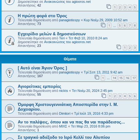
Δημοσιεύτηκε σε
Ανακοινώσεις του agiooros.net
Απαντήσεις:
42
1
2
3
4
5
Η πρώτη φορά στο Όρος
Τελευταία δημοσίευση από
panagiotisspy
«
Κυρ Νοέμ 29, 2009 10:52 am
Απαντήσεις:
73
1
5
6
7
8
…
Εγχειρίδιο μελών & δημοσιεύσεων
Τελευταία δημοσίευση από
Teri
«
Τετ Φεβ 10, 2010 8:24 am
Δημοσιεύτηκε σε
Ανακοινώσεις του agiooros.net
Απαντήσεις:
23
1
2
3
Θέματα
[ Αυτό είναι Άγιον Όρος ]
Τελευταία δημοσίευση από
panagiotisspy
«
Τρί Σεπ 13, 2011 9:42 am
Απαντήσεις:
167
1
14
15
16
17
…
Αγιορείτικες εμπειρίες
Τελευταία δημοσίευση από
nickts
«
Τετ Νοέμ 20, 2024 2:45 pm
Απαντήσεις:
55
1
2
3
4
5
6
Όμορφη Χριστουγεννιάτικη Αποσπερίδα στην Ι. Μ.
Δοχειαρίου.
Τελευταία δημοσίευση από
Dimitori
«
Τρί Ιούλ 19, 2016 4:33 pm
Τελευταία δημοσίευση από
ΜΙΧΣ
«
Τετ Μαρ 23, 2016 8:06 pm
Απαντήσεις:
1
Σε τραγικό αδιέξοδο το Ιερό Κελλί του Αλυπίου