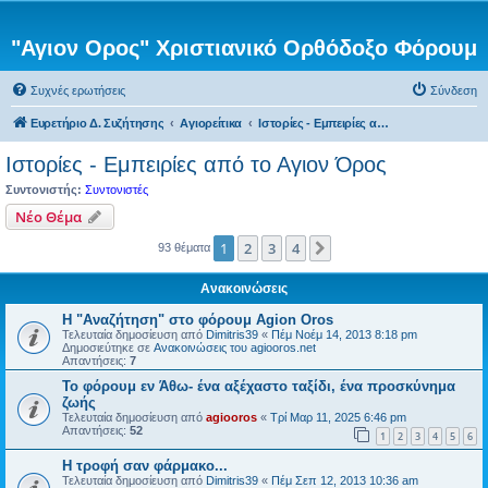
"Αγιον Ορος" Χριστιανικό Ορθόδοξο Φόρουμ
Συχνές ερωτήσεις
Σύνδεση
Ευρετήριο Δ. Συζήτησης
Αγιορείτικα
Ιστορίες - Εμπειρίες από το Αγιον Όρος
Ιστορίες - Εμπειρίες από το Αγιον Όρος
Συντονιστής:
Συντονιστές
Νέο Θέμα
1
2
3
4
Επόμενη
93 θέματα
Ανακοινώσεις
Η "Αναζήτηση" στο φόρουμ Agion Oros
Τελευταία δημοσίευση από
Dimitris39
«
Πέμ Νοέμ 14, 2013 8:18 pm
Δημοσιεύτηκε σε
Ανακοινώσεις του agiooros.net
Απαντήσεις:
7
Το φόρουμ εν Άθω- ένα αξέχαστο ταξίδι, ένα προσκύνημα
ζωής
Τελευταία δημοσίευση από
agiooros
«
Τρί Μαρ 11, 2025 6:46 pm
Απαντήσεις:
52
1
2
3
4
5
6
H τροφή σαν φάρμακο...
Τελευταία δημοσίευση από
Dimitris39
«
Πέμ Σεπ 12, 2013 10:36 am