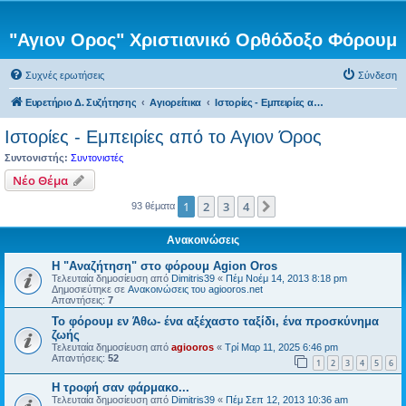
"Αγιον Ορος" Χριστιανικό Ορθόδοξο Φόρουμ
Συχνές ερωτήσεις
Σύνδεση
Ευρετήριο Δ. Συζήτησης
Αγιορείτικα
Ιστορίες - Εμπειρίες από το Αγιον Όρος
Ιστορίες - Εμπειρίες από το Αγιον Όρος
Συντονιστής:
Συντονιστές
Νέο Θέμα
1
2
3
4
Επόμενη
93 θέματα
Ανακοινώσεις
Η "Αναζήτηση" στο φόρουμ Agion Oros
Τελευταία δημοσίευση από
Dimitris39
«
Πέμ Νοέμ 14, 2013 8:18 pm
Δημοσιεύτηκε σε
Ανακοινώσεις του agiooros.net
Απαντήσεις:
7
Το φόρουμ εν Άθω- ένα αξέχαστο ταξίδι, ένα προσκύνημα
ζωής
Τελευταία δημοσίευση από
agiooros
«
Τρί Μαρ 11, 2025 6:46 pm
Απαντήσεις:
52
1
2
3
4
5
6
H τροφή σαν φάρμακο...
Τελευταία δημοσίευση από
Dimitris39
«
Πέμ Σεπ 12, 2013 10:36 am