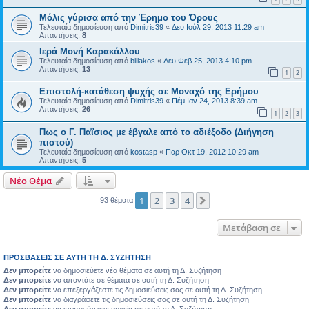
Μόλις γύρισα από την Έρημο του Όρους
Τελευταία δημοσίευση από
Dimitris39
«
Δευ Ιούλ 29, 2013 11:29 am
Απαντήσεις:
8
Ιερά Μονή Καρακάλλου
Τελευταία δημοσίευση από
billakos
«
Δευ Φεβ 25, 2013 4:10 pm
Απαντήσεις:
13
1
2
Επιστολή-κατάθεση ψυχής σε Μοναχό της Ερήμου
Τελευταία δημοσίευση από
Dimitris39
«
Πέμ Ιαν 24, 2013 8:39 am
Απαντήσεις:
26
1
2
3
Πως ο Γ. Παΐσιος με έβγαλε από το αδιέξοδο (Διήγηση
πιστού)
Τελευταία δημοσίευση από
kostasp
«
Παρ Οκτ 19, 2012 10:29 am
Απαντήσεις:
5
Νέο Θέμα
1
2
3
4
Επόμενη
93 θέματα
Μετάβαση σε
ΠΡΟΣΒΆΣΕΙΣ ΣΕ ΑΥΤΉ ΤΗ Δ. ΣΥΖΉΤΗΣΗ
Δεν μπορείτε
να δημοσιεύετε νέα θέματα σε αυτή τη Δ. Συζήτηση
Δεν μπορείτε
να απαντάτε σε θέματα σε αυτή τη Δ. Συζήτηση
Δεν μπορείτε
να επεξεργάζεστε τις δημοσιεύσεις σας σε αυτή τη Δ. Συζήτηση
Δεν μπορείτε
να διαγράφετε τις δημοσιεύσεις σας σε αυτή τη Δ. Συζήτηση