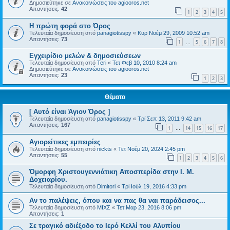
Δημοσιεύτηκε σε
Ανακοινώσεις του agiooros.net
Απαντήσεις:
42
1
2
3
4
5
Η πρώτη φορά στο Όρος
Τελευταία δημοσίευση από
panagiotisspy
«
Κυρ Νοέμ 29, 2009 10:52 am
Απαντήσεις:
73
1
5
6
7
8
…
Εγχειρίδιο μελών & δημοσιεύσεων
Τελευταία δημοσίευση από
Teri
«
Τετ Φεβ 10, 2010 8:24 am
Δημοσιεύτηκε σε
Ανακοινώσεις του agiooros.net
Απαντήσεις:
23
1
2
3
Θέματα
[ Αυτό είναι Άγιον Όρος ]
Τελευταία δημοσίευση από
panagiotisspy
«
Τρί Σεπ 13, 2011 9:42 am
Απαντήσεις:
167
1
14
15
16
17
…
Αγιορείτικες εμπειρίες
Τελευταία δημοσίευση από
nickts
«
Τετ Νοέμ 20, 2024 2:45 pm
Απαντήσεις:
55
1
2
3
4
5
6
Όμορφη Χριστουγεννιάτικη Αποσπερίδα στην Ι. Μ.
Δοχειαρίου.
Τελευταία δημοσίευση από
Dimitori
«
Τρί Ιούλ 19, 2016 4:33 pm
Τελευταία δημοσίευση από
ΜΙΧΣ
«
Τετ Μαρ 23, 2016 8:06 pm
Απαντήσεις:
1
Σε τραγικό αδιέξοδο το Ιερό Κελλί του Αλυπίου