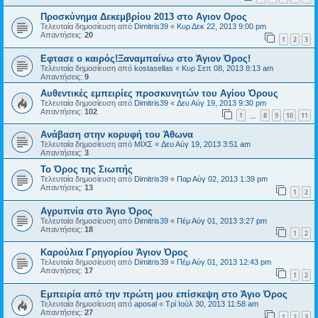
Προσκύνημα Δεκεμβρίου 2013 στο Αγιον Ορος
Τελευταία δημοσίευση από
Dimitris39
«
Κυρ Δεκ 22, 2013 9:00 pm
Απαντήσεις:
20
1
2
3
Εφτασε ο καιρός!Ξαναμπαίνω στο Άγιον Όρος!
Τελευταία δημοσίευση από
kostasellas
«
Κυρ Σεπ 08, 2013 8:13 am
Απαντήσεις:
9
Αυθεντικές εμπειρίες προσκυνητών του Αγίου Όρους
Τελευταία δημοσίευση από
Dimitris39
«
Δευ Αύγ 19, 2013 9:30 pm
Απαντήσεις:
102
1
8
9
10
11
…
Ανάβαση στην κορυφή του Άθωνα
Τελευταία δημοσίευση από
ΜΙΧΣ
«
Δευ Αύγ 19, 2013 3:51 am
Απαντήσεις:
3
Το Όρος της Σιωπής
Τελευταία δημοσίευση από
Dimitris39
«
Παρ Αύγ 02, 2013 1:39 pm
Απαντήσεις:
13
1
2
Αγρυπνία στο Άγιο Όρος
Τελευταία δημοσίευση από
Dimitris39
«
Πέμ Αύγ 01, 2013 3:27 pm
Απαντήσεις:
18
1
2
Καρούλια Γρηγορίου Άγιον Όρος
Τελευταία δημοσίευση από
Dimitris39
«
Πέμ Αύγ 01, 2013 12:43 pm
Απαντήσεις:
17
1
2
Εμπειρία από την πρώτη μου επίσκεψη στο Άγιο Όρος
Τελευταία δημοσίευση από
aposal
«
Τρί Ιούλ 30, 2013 11:58 am
Απαντήσεις:
27
1
2
3