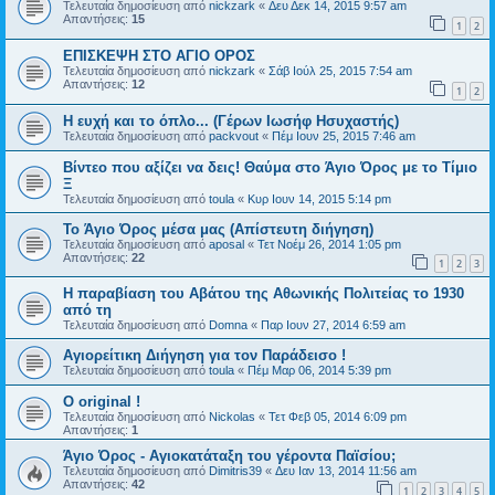
Τελευταία δημοσίευση από
nickzark
«
Δευ Δεκ 14, 2015 9:57 am
Απαντήσεις:
15
1
2
ΕΠΙΣΚΕΨΗ ΣΤΟ ΑΓΙΟ ΟΡΟΣ
Τελευταία δημοσίευση από
nickzark
«
Σάβ Ιούλ 25, 2015 7:54 am
Απαντήσεις:
12
1
2
Η ευχή και το όπλο... (Γέρων Ιωσήφ Ησυχαστής)
Τελευταία δημοσίευση από
packvout
«
Πέμ Ιουν 25, 2015 7:46 am
Βίντεο που αξίζει να δεις! Θαύμα στο Άγιο Όρος με το Τίμιο
Ξ
Τελευταία δημοσίευση από
toula
«
Κυρ Ιουν 14, 2015 5:14 pm
Το Άγιο Όρος μέσα μας (Απίστευτη διήγηση)
Τελευταία δημοσίευση από
aposal
«
Τετ Νοέμ 26, 2014 1:05 pm
Απαντήσεις:
22
1
2
3
Η παραβίαση του Αβάτου της Αθωνικής Πολιτείας το 1930
από τη
Τελευταία δημοσίευση από
Domna
«
Παρ Ιουν 27, 2014 6:59 am
Αγιορείτικη Διήγηση για τον Παράδεισο !
Τελευταία δημοσίευση από
toula
«
Πέμ Μαρ 06, 2014 5:39 pm
O original !
Τελευταία δημοσίευση από
Nickolas
«
Τετ Φεβ 05, 2014 6:09 pm
Απαντήσεις:
1
Άγιο Όρος - Αγιοκατάταξη του γέροντα Παϊσίου;
Τελευταία δημοσίευση από
Dimitris39
«
Δευ Ιαν 13, 2014 11:56 am
Απαντήσεις:
42
1
2
3
4
5