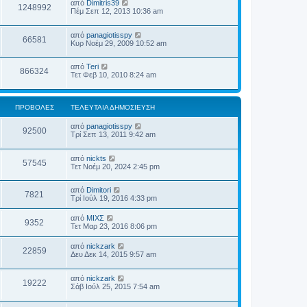
από
Dimitris39
1248992
Πέμ Σεπ 12, 2013 10:36 am
από
panagiotisspy
66581
Κυρ Νοέμ 29, 2009 10:52 am
από
Teri
866324
Τετ Φεβ 10, 2010 8:24 am
ΠΡΟΒΟΛΈΣ
ΤΕΛΕΥΤΑΊΑ ΔΗΜΟΣΊΕΥΣΗ
από
panagiotisspy
92500
Τρί Σεπ 13, 2011 9:42 am
από
nickts
57545
Τετ Νοέμ 20, 2024 2:45 pm
από
Dimitori
7821
Τρί Ιούλ 19, 2016 4:33 pm
από
ΜΙΧΣ
9352
Τετ Μαρ 23, 2016 8:06 pm
από
nickzark
22859
Δευ Δεκ 14, 2015 9:57 am
από
nickzark
19222
Σάβ Ιούλ 25, 2015 7:54 am