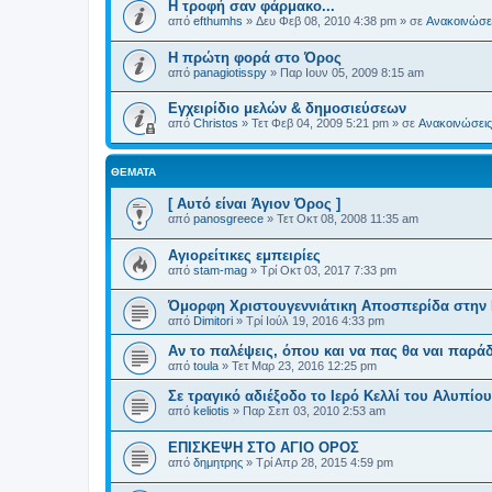
H τροφή σαν φάρμακο...
από
efthumhs
»
Δευ Φεβ 08, 2010 4:38 pm
» σε
Ανακοινώσει
Η πρώτη φορά στο Όρος
από
panagiotisspy
»
Παρ Ιουν 05, 2009 8:15 am
Εγχειρίδιο μελών & δημοσιεύσεων
από
Christos
»
Τετ Φεβ 04, 2009 5:21 pm
» σε
Ανακοινώσεις 
ΘΈΜΑΤΑ
[ Αυτό είναι Άγιον Όρος ]
από
panosgreece
»
Τετ Οκτ 08, 2008 11:35 am
Αγιορείτικες εμπειρίες
από
stam-mag
»
Τρί Οκτ 03, 2017 7:33 pm
Όμορφη Χριστουγεννιάτικη Αποσπερίδα στην Ι
από
Dimitori
»
Τρί Ιούλ 19, 2016 4:33 pm
από
toula
»
Τετ Μαρ 23, 2016 12:25 pm
Σε τραγικό αδιέξοδο το Ιερό Κελλί του Αλυπίου
από
keliotis
»
Παρ Σεπ 03, 2010 2:53 am
ΕΠΙΣΚΕΨΗ ΣΤΟ ΑΓΙΟ ΟΡΟΣ
από
δημητρης
»
Τρί Απρ 28, 2015 4:59 pm