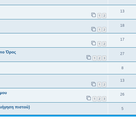
13
1
2
18
1
2
17
1
2
γιο Όρος
27
1
2
3
8
13
1
2
ήμου
26
1
2
3
Διήγηση πιστού)
5