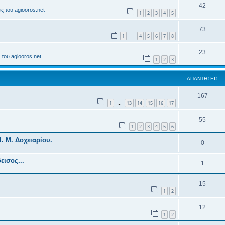
42
ς του agiooros.net
1
2
3
4
5
73
1
4
5
6
7
8
…
23
του agiooros.net
1
2
3
ΑΠΑΝΤΉΣΕΙΣ
167
1
13
14
15
16
17
…
55
1
2
3
4
5
6
. Μ. Δοχειαρίου.
0
1
15
1
2
12
1
2