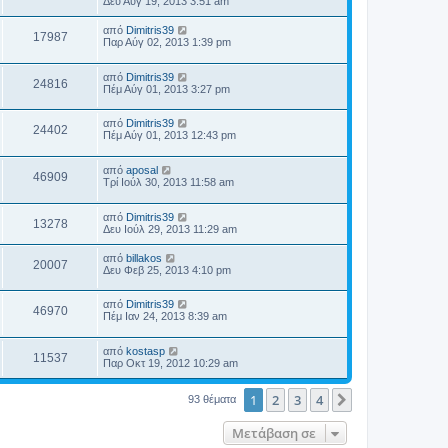
Δευ Αύγ 19, 2013 3:51 am
από
Dimitris39
17987
Παρ Αύγ 02, 2013 1:39 pm
από
Dimitris39
24816
Πέμ Αύγ 01, 2013 3:27 pm
από
Dimitris39
24402
Πέμ Αύγ 01, 2013 12:43 pm
από
aposal
46909
Τρί Ιούλ 30, 2013 11:58 am
από
Dimitris39
13278
Δευ Ιούλ 29, 2013 11:29 am
από
billakos
20007
Δευ Φεβ 25, 2013 4:10 pm
από
Dimitris39
46970
Πέμ Ιαν 24, 2013 8:39 am
από
kostasp
11537
Παρ Οκτ 19, 2012 10:29 am
1
2
3
4
Επόμενη
93 θέματα
Μετάβαση σε