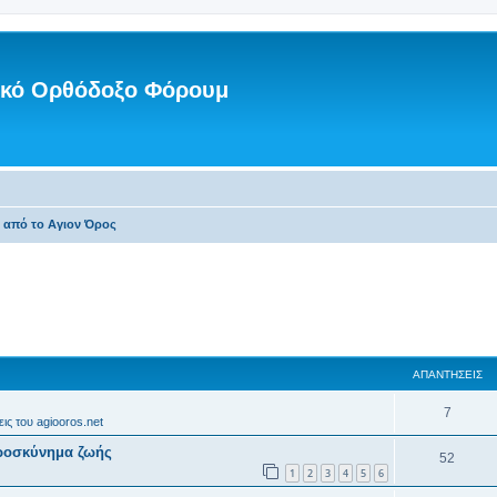
νικό Ορθόδοξο Φόρουμ
ς από το Αγιον Όρος
ΑΠΑΝΤΉΣΕΙΣ
7
ις του agiooros.net
προσκύνημα ζωής
52
1
2
3
4
5
6