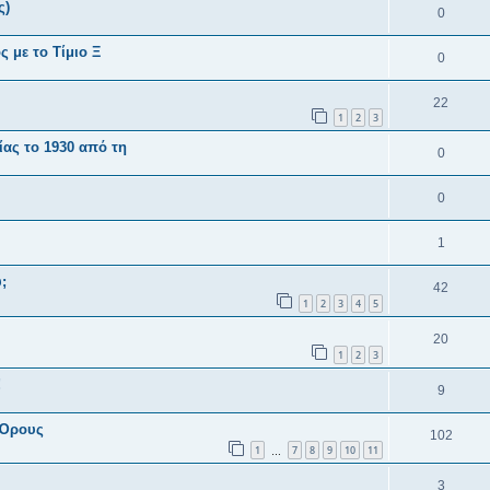
ς)
0
ς με το Τίμιο Ξ
0
22
1
2
3
ας το 1930 από τη
0
0
1
;
42
1
2
3
4
5
20
1
2
3
!
9
 Όρους
102
1
7
8
9
10
11
…
3