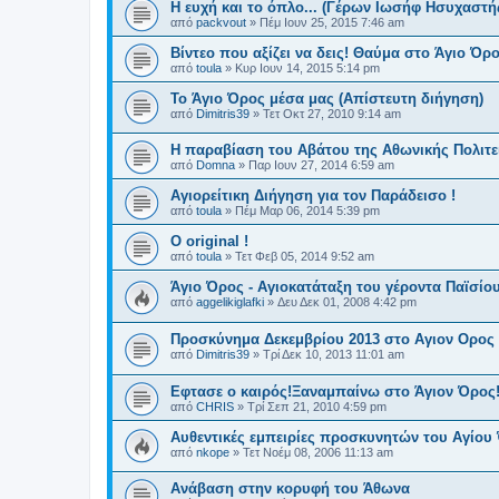
Η ευχή και το όπλο... (Γέρων Ιωσήφ Ησυχαστή
από
packvout
»
Πέμ Ιουν 25, 2015 7:46 am
Βίντεο που αξίζει να δεις! Θαύμα στο Άγιο Όρο
από
toula
»
Κυρ Ιουν 14, 2015 5:14 pm
Το Άγιο Όρος μέσα μας (Απίστευτη διήγηση)
από
Dimitris39
»
Τετ Οκτ 27, 2010 9:14 am
Η παραβίαση του Αβάτου της Αθωνικής Πολιτεί
από
Domna
»
Παρ Ιουν 27, 2014 6:59 am
Αγιορείτικη Διήγηση για τον Παράδεισο !
από
toula
»
Πέμ Μαρ 06, 2014 5:39 pm
O original !
από
toula
»
Τετ Φεβ 05, 2014 9:52 am
Άγιο Όρος - Αγιοκατάταξη του γέροντα Παϊσίου
από
aggelikiglafki
»
Δευ Δεκ 01, 2008 4:42 pm
Προσκύνημα Δεκεμβρίου 2013 στο Αγιον Ορος
από
Dimitris39
»
Τρί Δεκ 10, 2013 11:01 am
Εφτασε ο καιρός!Ξαναμπαίνω στο Άγιον Όρος
από
CHRIS
»
Τρί Σεπ 21, 2010 4:59 pm
Αυθεντικές εμπειρίες προσκυνητών του Αγίου
από
nkope
»
Τετ Νοέμ 08, 2006 11:13 am
Ανάβαση στην κορυφή του Άθωνα