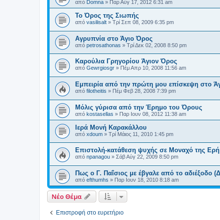
από
Domna
»
Παρ Αύγ 17, 2012 6:31 am
Το Όρος της Σιωπής
από
vasilisalt
»
Τρί Σεπ 08, 2009 6:35 pm
Αγρυπνία στο Άγιο Όρος
από
petrosathonas
»
Τρί Δεκ 02, 2008 8:50 pm
Καρούλια Γρηγορίου Άγιον Όρος
από
Gewrgiosgr
»
Πέμ Απρ 10, 2008 11:56 am
Εμπειρία από την πρώτη μου επίσκεψη στο Ά
από
filotheitis
»
Πέμ Φεβ 28, 2008 7:39 pm
Μόλις γύρισα από την Έρημο του Όρους
από
kostasellas
»
Παρ Ιουν 08, 2012 11:38 am
Ιερά Μονή Καρακάλλου
από
xdoum
»
Τρί Μάιος 11, 2010 1:45 pm
Επιστολή-κατάθεση ψυχής σε Μοναχό της Ερ
από
npanagou
»
Σάβ Αύγ 22, 2009 8:50 pm
Πως ο Γ. Παΐσιος με έβγαλε από το αδιέξοδο (
από
efthumhs
»
Παρ Ιουν 18, 2010 8:18 am
Νέο Θέμα
Επιστροφή στο ευρετήριο