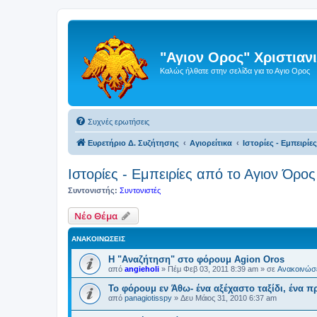
"Αγιον Ορος" Χριστια
Καλώς ήλθατε στην σελίδα για το Αγιο Ορος
Συχνές ερωτήσεις
Ευρετήριο Δ. Συζήτησης
Αγιορείτικα
Ιστορίες - Εμπειρίε
Ιστορίες - Εμπειρίες από το Αγιον Όρος
Συντονιστής:
Συντονιστές
Νέο Θέμα
ΑΝΑΚΟΙΝΏΣΕΙΣ
Η "Αναζήτηση" στο φόρουμ Agion Oros
από
angieholi
»
Πέμ Φεβ 03, 2011 8:39 am
» σε
Ανακοινώσε
Το φόρουμ εν Άθω- ένα αξέχαστο ταξίδι, ένα 
από
panagiotisspy
»
Δευ Μάιος 31, 2010 6:37 am