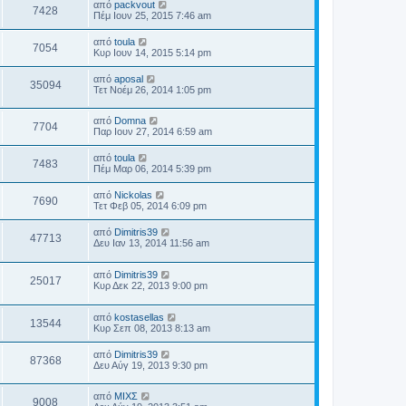
από
packvout
7428
Πέμ Ιουν 25, 2015 7:46 am
από
toula
7054
Κυρ Ιουν 14, 2015 5:14 pm
από
aposal
35094
Τετ Νοέμ 26, 2014 1:05 pm
από
Domna
7704
Παρ Ιουν 27, 2014 6:59 am
από
toula
7483
Πέμ Μαρ 06, 2014 5:39 pm
από
Nickolas
7690
Τετ Φεβ 05, 2014 6:09 pm
από
Dimitris39
47713
Δευ Ιαν 13, 2014 11:56 am
από
Dimitris39
25017
Κυρ Δεκ 22, 2013 9:00 pm
από
kostasellas
13544
Κυρ Σεπ 08, 2013 8:13 am
από
Dimitris39
87368
Δευ Αύγ 19, 2013 9:30 pm
από
ΜΙΧΣ
9008