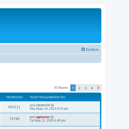
Σύνδεση
1
2
3
4
Επόμενη
93 θέματα
ΠΡΟΒΟΛΈΣ
ΤΕΛΕΥΤΑΊΑ ΔΗΜΟΣΊΕΥΣΗ
από
Dimitris39
655111
Πέμ Νοέμ 14, 2013 8:18 pm
από
agiooros
74796
Τρί Μαρ 11, 2025 6:46 pm