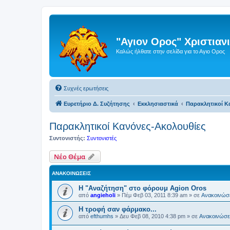
"Αγιον Ορος" Χριστια
Καλώς ήλθατε στην σελίδα για το Αγιο Ορος
Συχνές ερωτήσεις
Ευρετήριο Δ. Συζήτησης
Εκκλησιαστικά
Παρακλητικοί Κ
Παρακλητικοί Κανόνες-Ακολουθίες
Συντονιστής:
Συντονιστές
Νέο Θέμα
ΑΝΑΚΟΙΝΏΣΕΙΣ
Η "Αναζήτηση" στο φόρουμ Agion Oros
από
angieholi
»
Πέμ Φεβ 03, 2011 8:39 am
» σε
Ανακοινώσε
H τροφή σαν φάρμακο...
από
efthumhs
»
Δευ Φεβ 08, 2010 4:38 pm
» σε
Ανακοινώσει