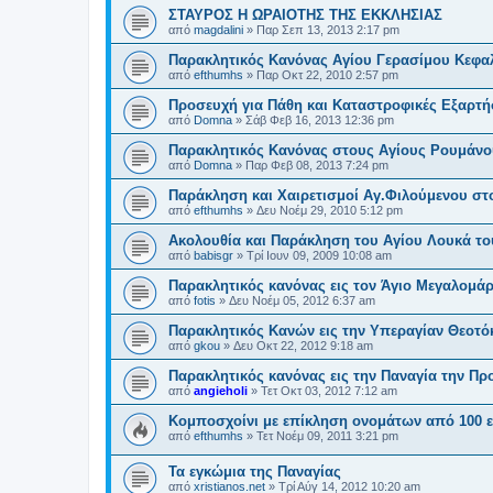
ΣΤΑΥΡΟΣ Η ΩΡΑΙΟΤΗΣ ΤΗΣ ΕΚΚΛΗΣΙΑΣ
από
magdalini
»
Παρ Σεπ 13, 2013 2:17 pm
Παρακλητικός Κανόνας Αγίου Γερασίμου Κεφα
από
efthumhs
»
Παρ Οκτ 22, 2010 2:57 pm
Προσευχή για Πάθη και Καταστροφικές Εξαρτή
από
Domna
»
Σάβ Φεβ 16, 2013 12:36 pm
Παρακλητικός Κανόνας στους Αγίους Ρουμάνο
από
Domna
»
Παρ Φεβ 08, 2013 7:24 pm
Παράκληση και Χαιρετισμοί Αγ.Φιλούμενου στ
από
efthumhs
»
Δευ Νοέμ 29, 2010 5:12 pm
Ακολουθία και Παράκληση του Αγίου Λουκά του
από
babisgr
»
Τρί Ιουν 09, 2009 10:08 am
Παρακλητικός κανόνας εις τον Άγιο Μεγαλομά
από
fotis
»
Δευ Νοέμ 05, 2012 6:37 am
Παρακλητικός Κανών εις την Υπεραγίαν Θεοτ
από
gkou
»
Δευ Οκτ 22, 2012 9:18 am
Παρακλητικός κανόνας εις την Παναγία την Π
από
angieholi
»
Τετ Οκτ 03, 2012 7:12 am
Κομποσχοίνι με επίκληση ονομάτων από 100 ε
από
efthumhs
»
Τετ Νοέμ 09, 2011 3:21 pm
Τα εγκώμια της Παναγίας
από
xristianos.net
»
Τρί Αύγ 14, 2012 10:20 am