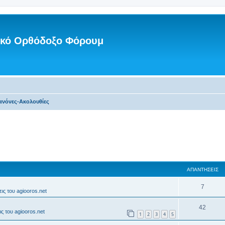
νικό Ορθόδοξο Φόρουμ
ανόνες-Ακολουθίες
ΑΠΑΝΤΉΣΕΙΣ
7
ις του agiooros.net
42
ς του agiooros.net
1
2
3
4
5