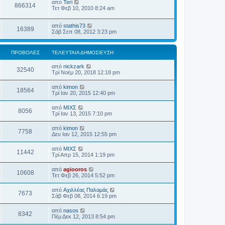
από
Teri
866314
Τετ Φεβ 10, 2010 8:24 am
από
stathis73
16389
Σάβ Σεπ 08, 2012 3:23 pm
ΠΡΟΒΟΛΈΣ
ΤΕΛΕΥΤΑΊΑ ΔΗΜΟΣΊΕΥΣΗ
από
nickzark
32540
Τρί Νοέμ 20, 2018 12:18 pm
από
kimon
18564
Τρί Ιαν 20, 2015 12:40 pm
από
ΜΙΧΣ
8056
Τρί Ιαν 13, 2015 7:10 pm
από
kimon
7758
Δευ Ιαν 12, 2015 12:55 pm
από
ΜΙΧΣ
11442
Τρί Απρ 15, 2014 1:19 pm
από
agiooros
10608
Τετ Φεβ 26, 2014 5:52 pm
από
Αχιλλέας Παλαμάς
7673
Σάβ Φεβ 08, 2014 6:19 pm
από
nasos
8342
Πέμ Δεκ 12, 2013 8:54 pm