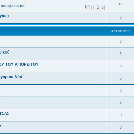
23
του agiooros.net
1
2
3
γίας)
6
ΑΠΑΝΤΉΣΕΙΣ
2
νικού
3
ΟΥ ΤΟΥ ΑΓΙΟΡΕΙΤΟΥ
0
ηγορίου Νύσ
0
5
ς
4
ΤΣΑΣ
0
ν
0