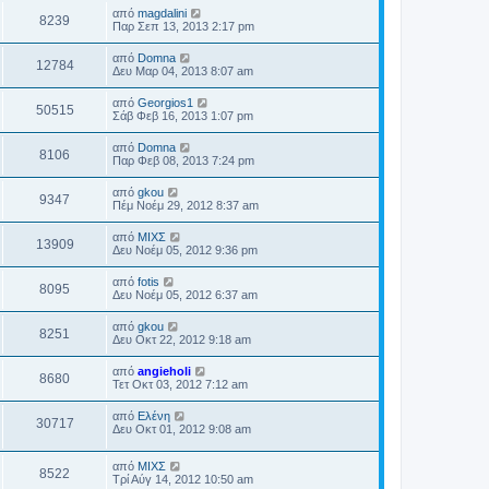
από
magdalini
8239
Παρ Σεπ 13, 2013 2:17 pm
από
Domna
12784
Δευ Μαρ 04, 2013 8:07 am
από
Georgios1
50515
Σάβ Φεβ 16, 2013 1:07 pm
από
Domna
8106
Παρ Φεβ 08, 2013 7:24 pm
από
gkou
9347
Πέμ Νοέμ 29, 2012 8:37 am
από
ΜΙΧΣ
13909
Δευ Νοέμ 05, 2012 9:36 pm
από
fotis
8095
Δευ Νοέμ 05, 2012 6:37 am
από
gkou
8251
Δευ Οκτ 22, 2012 9:18 am
από
angieholi
8680
Τετ Οκτ 03, 2012 7:12 am
από
Ελένη
30717
Δευ Οκτ 01, 2012 9:08 am
από
ΜΙΧΣ
8522
Τρί Αύγ 14, 2012 10:50 am