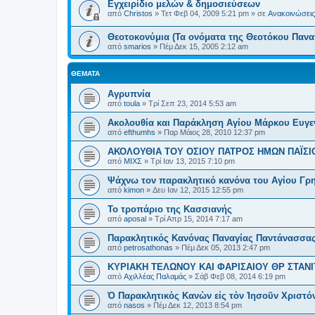
Εγχειρίδιο μελών & δημοσιεύσεων
από
Christos
»
Τετ Φεβ 04, 2009 5:21 pm
» σε
Ανακοινώσεις 
Θεοτοκονύμια (Τα ονόματα της Θεοτόκου Πανα
από
smarios
»
Πέμ Δεκ 15, 2005 2:12 am
ΘΈΜΑΤΑ
Aγρυπνία
από
toula
»
Τρί Σεπ 23, 2014 5:53 am
Ακολουθία και Παράκληση Αγίου Μάρκου Ευγε
από
efthumhs
»
Παρ Μάιος 28, 2010 12:37 pm
ΑΚΟΛΟΥΘΙΑ ΤΟΥ ΟΣΙΟΥ ΠΑΤΡΟΣ ΗΜΩΝ ΠΑΪΣΙ
από
ΜΙΧΣ
»
Τρί Ιαν 13, 2015 7:10 pm
Ψάχνω τον παρακλητικό κανόνα του Αγίου Γρ
από
kimon
»
Δευ Ιαν 12, 2015 12:55 pm
Το τροπάριο της Κασσιανής
από
aposal
»
Τρί Απρ 15, 2014 7:17 am
Παρακλητικός Κανόνας Παναγίας Παντάνασσα
από
petrosathonas
»
Πέμ Δεκ 05, 2013 2:47 pm
ΚΥΡΙΑΚΗ ΤΕΛΩΝΟΥ ΚΑΙ ΦΑΡΙΣΑΙΟΥ ΘΡ ΣΤΑΝΙ
από
Αχιλλέας Παλαμάς
»
Σάβ Φεβ 08, 2014 6:19 pm
Ὁ Παρακλητικὸς Κανὼν εἰς τὸν Ἰησοῦν Χριστό
από
nasos
»
Πέμ Δεκ 12, 2013 8:54 pm