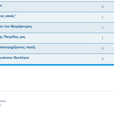
ου
0
ίας κακάς"
1
ου του Νεομάρτυρος
2
ῆς Πατρίδας μας
1
ανυγηρίζοντος ναού)
0
 Ιωάννου Θεολόγου
0
ήτηση
η