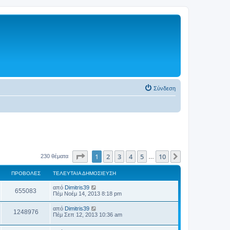
Σύνδεση
Σελίδα
1
από
10
1
2
3
4
5
10
Επόμενη
230 θέματα
…
ΠΡΟΒΟΛΈΣ
ΤΕΛΕΥΤΑΊΑ ΔΗΜΟΣΊΕΥΣΗ
από
Dimitris39
655083
Πέμ Νοέμ 14, 2013 8:18 pm
από
Dimitris39
1248976
Πέμ Σεπ 12, 2013 10:36 am