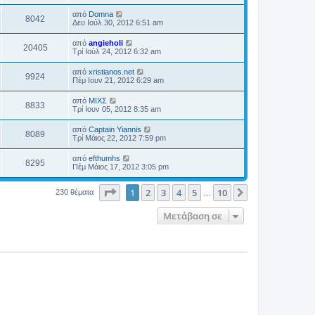
από
Domna
8042
Δευ Ιούλ 30, 2012 6:51 am
από
angieholi
20405
Τρί Ιούλ 24, 2012 6:32 am
από
xristianos.net
9924
Πέμ Ιουν 21, 2012 6:29 am
από
ΜΙΧΣ
8833
Τρί Ιουν 05, 2012 8:35 am
από
Captain Yiannis
8089
Τρί Μάιος 22, 2012 7:59 pm
από
efthumhs
8295
Πέμ Μάιος 17, 2012 3:05 pm
Σελίδα
1
από
10
1
2
3
4
5
10
Επόμενη
230 θέματα
…
Μετάβαση σε