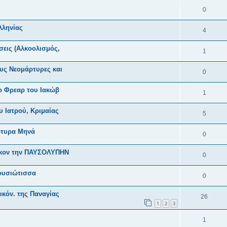
0
λληνίας
4
σεις (Αλκοολισμός,
1
υς Νεομάρτυρες και
0
ο Φρεαρ του Ιακώβ
1
 Ιατρού, Κριμαίας
5
ρτυρα Μηνά
0
όκον την ΠΑΥΣΟΛΥΠΗΝ
0
ρουσιώτισσα
0
ικόν. της Παναγίας
26
1
2
3
1