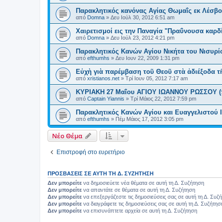
Παρακλητικός κανόνας Αγίας Θωμαΐς εκ Λέσβ
από
Domna
»
Δευ Ιούλ 30, 2012 6:51 am
Χαιρετισμοί εις την Παναγία "Πραΰνουσα καρδ
από
Domna
»
Δευ Ιούλ 23, 2012 4:21 pm
Παρακλητικός Κανών Αγίου Νικήτα του Νισυρί
από
efthumhs
»
Δευ Ιουν 22, 2009 1:31 pm
Εὐχὴ γιὰ παρέμβαση τοῦ Θεοῦ στὰ ἀδιέξοδα τ
από
xristianos.net
»
Τρί Ιουν 05, 2012 7:17 am
ΚΥΡΙΑΚΗ 27 Μαΐου ΑΓΙΟΥ ΙΩΑΝΝΟΥ ΡΩΣΣΟΥ (π
από
Captain Yiannis
»
Τρί Μάιος 22, 2012 7:59 pm
Παρακλητικός Κανών Αγίου και Ευαγγελιστού
από
efthumhs
»
Πέμ Μάιος 17, 2012 3:05 pm
Νέο Θέμα
Επιστροφή στο ευρετήριο
ΠΡΟΣΒΆΣΕΙΣ ΣΕ ΑΥΤΉ ΤΗ Δ. ΣΥΖΉΤΗΣΗ
Δεν μπορείτε
να δημοσιεύετε νέα θέματα σε αυτή τη Δ. Συζήτηση
Δεν μπορείτε
να απαντάτε σε θέματα σε αυτή τη Δ. Συζήτηση
Δεν μπορείτε
να επεξεργάζεστε τις δημοσιεύσεις σας σε αυτή τη Δ. Συζ
Δεν μπορείτε
να διαγράφετε τις δημοσιεύσεις σας σε αυτή τη Δ. Συζήτησ
Δεν μπορείτε
να επισυνάπτετε αρχεία σε αυτή τη Δ. Συζήτηση