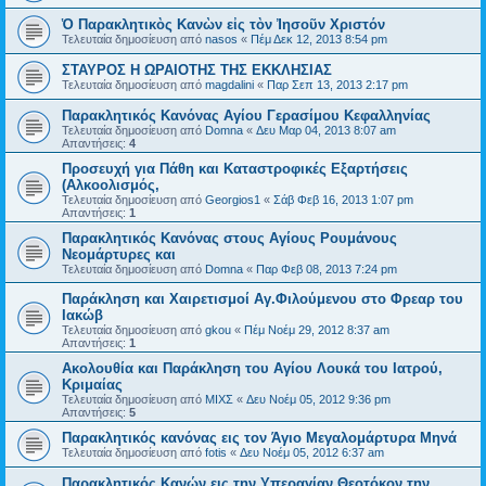
Ὁ Παρακλητικὸς Κανὼν εἰς τὸν Ἰησοῦν Χριστόν
Τελευταία δημοσίευση από
nasos
«
Πέμ Δεκ 12, 2013 8:54 pm
ΣΤΑΥΡΟΣ Η ΩΡΑΙΟΤΗΣ ΤΗΣ ΕΚΚΛΗΣΙΑΣ
Τελευταία δημοσίευση από
magdalini
«
Παρ Σεπ 13, 2013 2:17 pm
Παρακλητικός Κανόνας Αγίου Γερασίμου Κεφαλληνίας
Τελευταία δημοσίευση από
Domna
«
Δευ Μαρ 04, 2013 8:07 am
Απαντήσεις:
4
Προσευχή για Πάθη και Καταστροφικές Εξαρτήσεις
(Αλκοολισμός,
Τελευταία δημοσίευση από
Georgios1
«
Σάβ Φεβ 16, 2013 1:07 pm
Απαντήσεις:
1
Παρακλητικός Κανόνας στους Αγίους Ρουμάνους
Νεομάρτυρες και
Τελευταία δημοσίευση από
Domna
«
Παρ Φεβ 08, 2013 7:24 pm
Παράκληση και Χαιρετισμοί Αγ.Φιλούμενου στο Φρεαρ του
Ιακώβ
Τελευταία δημοσίευση από
gkou
«
Πέμ Νοέμ 29, 2012 8:37 am
Απαντήσεις:
1
Ακολουθία και Παράκληση του Αγίου Λουκά του Ιατρού,
Κριμαίας
Τελευταία δημοσίευση από
ΜΙΧΣ
«
Δευ Νοέμ 05, 2012 9:36 pm
Απαντήσεις:
5
Παρακλητικός κανόνας εις τον Άγιο Μεγαλομάρτυρα Μηνά
Τελευταία δημοσίευση από
fotis
«
Δευ Νοέμ 05, 2012 6:37 am
Παρακλητικός Κανών εις την Υπεραγίαν Θεοτόκον την