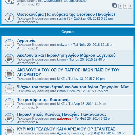
Δημοσιεύτηκε σε
Ανακοινώσεις του agiooros.net
Απαντήσεις:
23
1
2
3
Θεοτοκονύμια (Τα ονόματα της Θεοτόκου Παναγίας)
Τελευταία δημοσίευση από
stathis73
«
Σάβ Σεπ 08, 2012 3:23 pm
Απαντήσεις:
6
Θέματα
Aγρυπνία
Τελευταία δημοσίευση από
nickzark
«
Τρί Νοέμ 20, 2018 12:18 pm
Απαντήσεις:
2
Ακολουθία και Παράκληση Αγίου Μάρκου Ευγενικού
Τελευταία δημοσίευση από
kimon
«
Τρί Ιαν 20, 2015 12:40 pm
Απαντήσεις:
3
ΑΚΟΛΟΥΘΙΑ ΤΟΥ ΟΣΙΟΥ ΠΑΤΡΟΣ ΗΜΩΝ ΠΑΪΣΙΟΥ ΤΟΥ
ΑΓΙΟΡΕΙΤΟΥ
Τελευταία δημοσίευση από
ΜΙΧΣ
«
Τρί Ιαν 13, 2015 7:10 pm
Ψάχνω τον παρακλητικό κανόνα του Αγίου Γρηγορίου Νύσ
Τελευταία δημοσίευση από
kimon
«
Δευ Ιαν 12, 2015 12:55 pm
Το τροπάριο της Κασσιανής
Τελευταία δημοσίευση από
ΜΙΧΣ
«
Τρί Απρ 15, 2014 1:19 pm
Απαντήσεις:
5
Παρακλητικός Κανόνας Παναγίας Παντάνασσας
Τελευταία δημοσίευση από
agiooros
«
Τετ Φεβ 26, 2014 5:52 pm
Απαντήσεις:
4
ΚΥΡΙΑΚΗ ΤΕΛΩΝΟΥ ΚΑΙ ΦΑΡΙΣΑΙΟΥ ΘΡ ΣΤΑΝΙΤΣΑΣ
Τελευταία δημοσίευση από
Αχιλλέας Παλαμάς
«
Σάβ Φεβ 08, 2014 6:19 pm