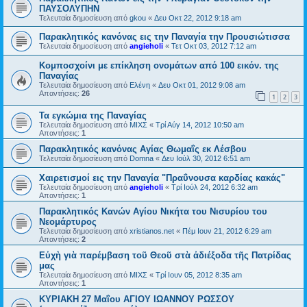
ΠΑΥΣΟΛΥΠΗΝ
Τελευταία δημοσίευση από
gkou
«
Δευ Οκτ 22, 2012 9:18 am
Παρακλητικός κανόνας εις την Παναγία την Προυσιώτισσα
Τελευταία δημοσίευση από
angieholi
«
Τετ Οκτ 03, 2012 7:12 am
Κομποσχοίνι με επίκληση ονομάτων από 100 εικόν. της
Παναγίας
Τελευταία δημοσίευση από
Ελένη
«
Δευ Οκτ 01, 2012 9:08 am
Απαντήσεις:
26
1
2
3
Τα εγκώμια της Παναγίας
Τελευταία δημοσίευση από
ΜΙΧΣ
«
Τρί Αύγ 14, 2012 10:50 am
Απαντήσεις:
1
Παρακλητικός κανόνας Αγίας Θωμαΐς εκ Λέσβου
Τελευταία δημοσίευση από
Domna
«
Δευ Ιούλ 30, 2012 6:51 am
Χαιρετισμοί εις την Παναγία "Πραΰνουσα καρδίας κακάς"
Τελευταία δημοσίευση από
angieholi
«
Τρί Ιούλ 24, 2012 6:32 am
Απαντήσεις:
1
Παρακλητικός Κανών Αγίου Νικήτα του Νισυρίου του
Νεομάρτυρος
Τελευταία δημοσίευση από
xristianos.net
«
Πέμ Ιουν 21, 2012 6:29 am
Απαντήσεις:
2
Εὐχὴ γιὰ παρέμβαση τοῦ Θεοῦ στὰ ἀδιέξοδα τῆς Πατρίδας
μας
Τελευταία δημοσίευση από
ΜΙΧΣ
«
Τρί Ιουν 05, 2012 8:35 am
Απαντήσεις:
1
ΚΥΡΙΑΚΗ 27 Μαΐου ΑΓΙΟΥ ΙΩΑΝΝΟΥ ΡΩΣΣΟΥ