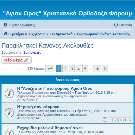
"Αγιον Ορος" Χριστιανικό Ορθόδοξο Φόρουμ
Συχνές ερωτήσεις
Σύνδεση
Ευρετήριο Δ. Συζήτησης
Εκκλησιαστικά
Παρακλητικοί Κανόνες-Ακολουθίες
Παρακλητικοί Κανόνες-Ακολουθίες
Συντονιστής:
Συντονιστές
Νέο Θέμα
Σελίδα
1
από
10
1
2
3
4
5
10
Επόμενη
230 θέματα
…
Ανακοινώσεις
Η "Αναζήτηση" στο φόρουμ Agion Oros
Τελευταία δημοσίευση από
Dimitris39
«
Πέμ Νοέμ 14, 2013 8:18 pm
Δημοσιεύτηκε σε
Ανακοινώσεις του agiooros.net
Απαντήσεις:
7
H τροφή σαν φάρμακο...
Τελευταία δημοσίευση από
Dimitris39
«
Πέμ Σεπ 12, 2013 10:36 am
Δημοσιεύτηκε σε
Ανακοινώσεις του agiooros.net
Απαντήσεις:
42
1
2
3
4
5
Εγχειρίδιο μελών & δημοσιεύσεων
Τελευταία δημοσίευση από
Teri
«
Τετ Φεβ 10, 2010 8:24 am