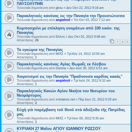
ΠΑΥΣΟΛΥΠΗΝ
Τελευταία δημοσίευση από
gkou
«
Δευ Οκτ 22, 2012 9:18 am
Παρακλητικός κανόνας εις την Παναγία την Προυσιώτισσα
Τελευταία δημοσίευση από
angieholi
«
Τετ Οκτ 03, 2012 7:12 am
Κομποσχοίνι με επίκληση ονομάτων από 100 εικόν. της
Παναγίας
Τελευταία δημοσίευση από
Ελένη
«
Δευ Οκτ 01, 2012 9:08 am
Απαντήσεις:
26
1
2
3
Τα εγκώμια της Παναγίας
Τελευταία δημοσίευση από
ΜΙΧΣ
«
Τρί Αύγ 14, 2012 10:50 am
Απαντήσεις:
1
Παρακλητικός κανόνας Αγίας Θωμαΐς εκ Λέσβου
Τελευταία δημοσίευση από
Domna
«
Δευ Ιούλ 30, 2012 6:51 am
Χαιρετισμοί εις την Παναγία "Πραΰνουσα καρδίας κακάς"
Τελευταία δημοσίευση από
angieholi
«
Τρί Ιούλ 24, 2012 6:32 am
Απαντήσεις:
1
Παρακλητικός Κανών Αγίου Νικήτα του Νισυρίου του
Νεομάρτυρος
Τελευταία δημοσίευση από
xristianos.net
«
Πέμ Ιουν 21, 2012 6:29 am
Απαντήσεις:
2
Εὐχὴ γιὰ παρέμβαση τοῦ Θεοῦ στὰ ἀδιέξοδα τῆς Πατρίδας
μας
Τελευταία δημοσίευση από
ΜΙΧΣ
«
Τρί Ιουν 05, 2012 8:35 am
Απαντήσεις:
1
ΚΥΡΙΑΚΗ 27 Μαΐου ΑΓΙΟΥ ΙΩΑΝΝΟΥ ΡΩΣΣΟΥ