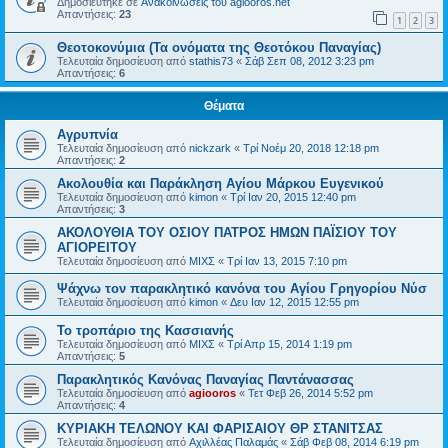
Δημοσιεύτηκε σε
Ανακοινώσεις του agiooros.net
Απαντήσεις:
23
1
2
3
Θεοτοκονύμια (Τα ονόματα της Θεοτόκου Παναγίας)
Τελευταία δημοσίευση από
stathis73
«
Σάβ Σεπ 08, 2012 3:23 pm
Απαντήσεις:
6
Θέματα
Aγρυπνία
Τελευταία δημοσίευση από
nickzark
«
Τρί Νοέμ 20, 2018 12:18 pm
Απαντήσεις:
2
Ακολουθία και Παράκληση Αγίου Μάρκου Ευγενικού
Τελευταία δημοσίευση από
kimon
«
Τρί Ιαν 20, 2015 12:40 pm
Απαντήσεις:
3
ΑΚΟΛΟΥΘΙΑ ΤΟΥ ΟΣΙΟΥ ΠΑΤΡΟΣ ΗΜΩΝ ΠΑΪΣΙΟΥ ΤΟΥ
ΑΓΙΟΡΕΙΤΟΥ
Τελευταία δημοσίευση από
ΜΙΧΣ
«
Τρί Ιαν 13, 2015 7:10 pm
Ψάχνω τον παρακλητικό κανόνα του Αγίου Γρηγορίου Νύσ
Τελευταία δημοσίευση από
kimon
«
Δευ Ιαν 12, 2015 12:55 pm
Το τροπάριο της Κασσιανής
Τελευταία δημοσίευση από
ΜΙΧΣ
«
Τρί Απρ 15, 2014 1:19 pm
Απαντήσεις:
5
Παρακλητικός Κανόνας Παναγίας Παντάνασσας
Τελευταία δημοσίευση από
agiooros
«
Τετ Φεβ 26, 2014 5:52 pm
Απαντήσεις:
4
ΚΥΡΙΑΚΗ ΤΕΛΩΝΟΥ ΚΑΙ ΦΑΡΙΣΑΙΟΥ ΘΡ ΣΤΑΝΙΤΣΑΣ
Τελευταία δημοσίευση από
Αχιλλέας Παλαμάς
«
Σάβ Φεβ 08, 2014 6:19 pm