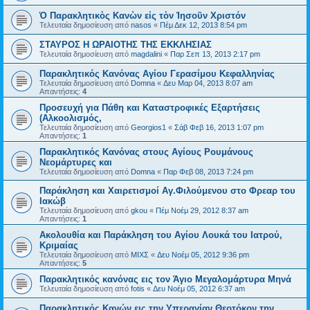
Ὁ Παρακλητικὸς Κανὼν εἰς τὸν Ἰησοῦν Χριστόν
Τελευταία δημοσίευση από
nasos
«
Πέμ Δεκ 12, 2013 8:54 pm
ΣΤΑΥΡΟΣ Η ΩΡΑΙΟΤΗΣ ΤΗΣ ΕΚΚΛΗΣΙΑΣ
Τελευταία δημοσίευση από
magdalini
«
Παρ Σεπ 13, 2013 2:17 pm
Παρακλητικός Κανόνας Αγίου Γερασίμου Κεφαλληνίας
Τελευταία δημοσίευση από
Domna
«
Δευ Μαρ 04, 2013 8:07 am
Απαντήσεις:
4
Προσευχή για Πάθη και Καταστροφικές Εξαρτήσεις
(Αλκοολισμός,
Τελευταία δημοσίευση από
Georgios1
«
Σάβ Φεβ 16, 2013 1:07 pm
Απαντήσεις:
1
Παρακλητικός Κανόνας στους Αγίους Ρουμάνους
Νεομάρτυρες και
Τελευταία δημοσίευση από
Domna
«
Παρ Φεβ 08, 2013 7:24 pm
Παράκληση και Χαιρετισμοί Αγ.Φιλούμενου στο Φρεαρ του
Ιακώβ
Τελευταία δημοσίευση από
gkou
«
Πέμ Νοέμ 29, 2012 8:37 am
Απαντήσεις:
1
Ακολουθία και Παράκληση του Αγίου Λουκά του Ιατρού,
Κριμαίας
Τελευταία δημοσίευση από
ΜΙΧΣ
«
Δευ Νοέμ 05, 2012 9:36 pm
Απαντήσεις:
5
Παρακλητικός κανόνας εις τον Άγιο Μεγαλομάρτυρα Μηνά
Τελευταία δημοσίευση από
fotis
«
Δευ Νοέμ 05, 2012 6:37 am
Παρακλητικός Κανών εις την Υπεραγίαν Θεοτόκον την