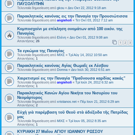
ΠΑΥΣΟΛΥΠΗΝ
Τελευταία δημοσίευση από
gkou
«
Δευ Οκτ 22, 2012 9:18 am
Παρακλητικός κανόνας εις την Παναγία την Προυσιώτισσα
Τελευταία δημοσίευση από
angieholi
«
Τετ Οκτ 03, 2012 7:12 am
Κομποσχοίνι με επίκληση ονομάτων από 100 εικόν. της
Παναγίας
Τελευταία δημοσίευση από
Ελένη
«
Δευ Οκτ 01, 2012 9:08 am
Απαντήσεις:
26
1
2
3
Τα εγκώμια της Παναγίας
Τελευταία δημοσίευση από
ΜΙΧΣ
«
Τρί Αύγ 14, 2012 10:50 am
Απαντήσεις:
1
Παρακλητικός κανόνας Αγίας Θωμαΐς εκ Λέσβου
Τελευταία δημοσίευση από
Domna
«
Δευ Ιούλ 30, 2012 6:51 am
Χαιρετισμοί εις την Παναγία "Πραΰνουσα καρδίας κακάς"
Τελευταία δημοσίευση από
angieholi
«
Τρί Ιούλ 24, 2012 6:32 am
Απαντήσεις:
1
Παρακλητικός Κανών Αγίου Νικήτα του Νισυρίου του
Νεομάρτυρος
Τελευταία δημοσίευση από
xristianos.net
«
Πέμ Ιουν 21, 2012 6:29 am
Απαντήσεις:
2
Εὐχὴ γιὰ παρέμβαση τοῦ Θεοῦ στὰ ἀδιέξοδα τῆς Πατρίδας
μας
Τελευταία δημοσίευση από
ΜΙΧΣ
«
Τρί Ιουν 05, 2012 8:35 am
Απαντήσεις:
1
ΚΥΡΙΑΚΗ 27 Μαΐου ΑΓΙΟΥ ΙΩΑΝΝΟΥ ΡΩΣΣΟΥ