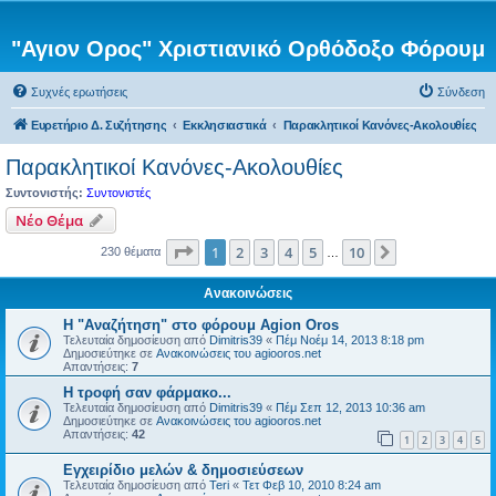
"Αγιον Ορος" Χριστιανικό Ορθόδοξο Φόρουμ
Συχνές ερωτήσεις
Σύνδεση
Ευρετήριο Δ. Συζήτησης
Εκκλησιαστικά
Παρακλητικοί Κανόνες-Ακολουθίες
Παρακλητικοί Κανόνες-Ακολουθίες
Συντονιστής:
Συντονιστές
Νέο Θέμα
Σελίδα
1
από
10
1
2
3
4
5
10
Επόμενη
230 θέματα
…
Ανακοινώσεις
Η "Αναζήτηση" στο φόρουμ Agion Oros
Τελευταία δημοσίευση από
Dimitris39
«
Πέμ Νοέμ 14, 2013 8:18 pm
Δημοσιεύτηκε σε
Ανακοινώσεις του agiooros.net
Απαντήσεις:
7
H τροφή σαν φάρμακο...
Τελευταία δημοσίευση από
Dimitris39
«
Πέμ Σεπ 12, 2013 10:36 am
Δημοσιεύτηκε σε
Ανακοινώσεις του agiooros.net
Απαντήσεις:
42
1
2
3
4
5
Εγχειρίδιο μελών & δημοσιεύσεων
Τελευταία δημοσίευση από
Teri
«
Τετ Φεβ 10, 2010 8:24 am