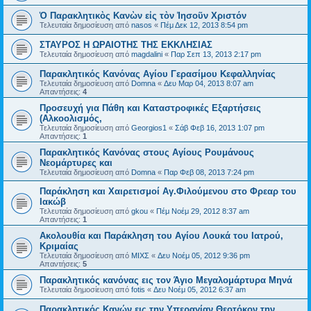
Ὁ Παρακλητικὸς Κανὼν εἰς τὸν Ἰησοῦν Χριστόν
Τελευταία δημοσίευση από
nasos
«
Πέμ Δεκ 12, 2013 8:54 pm
ΣΤΑΥΡΟΣ Η ΩΡΑΙΟΤΗΣ ΤΗΣ ΕΚΚΛΗΣΙΑΣ
Τελευταία δημοσίευση από
magdalini
«
Παρ Σεπ 13, 2013 2:17 pm
Παρακλητικός Κανόνας Αγίου Γερασίμου Κεφαλληνίας
Τελευταία δημοσίευση από
Domna
«
Δευ Μαρ 04, 2013 8:07 am
Απαντήσεις:
4
Προσευχή για Πάθη και Καταστροφικές Εξαρτήσεις
(Αλκοολισμός,
Τελευταία δημοσίευση από
Georgios1
«
Σάβ Φεβ 16, 2013 1:07 pm
Απαντήσεις:
1
Παρακλητικός Κανόνας στους Αγίους Ρουμάνους
Νεομάρτυρες και
Τελευταία δημοσίευση από
Domna
«
Παρ Φεβ 08, 2013 7:24 pm
Παράκληση και Χαιρετισμοί Αγ.Φιλούμενου στο Φρεαρ του
Ιακώβ
Τελευταία δημοσίευση από
gkou
«
Πέμ Νοέμ 29, 2012 8:37 am
Απαντήσεις:
1
Ακολουθία και Παράκληση του Αγίου Λουκά του Ιατρού,
Κριμαίας
Τελευταία δημοσίευση από
ΜΙΧΣ
«
Δευ Νοέμ 05, 2012 9:36 pm
Απαντήσεις:
5
Παρακλητικός κανόνας εις τον Άγιο Μεγαλομάρτυρα Μηνά
Τελευταία δημοσίευση από
fotis
«
Δευ Νοέμ 05, 2012 6:37 am
Παρακλητικός Κανών εις την Υπεραγίαν Θεοτόκον την