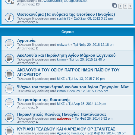
Δημοσιεύτηκε σε
Ανακοινώσεις του agiooros.net
Απαντήσεις:
23
1
2
3
Θεοτοκονύμια (Τα ονόματα της Θεοτόκου Παναγίας)
Τελευταία δημοσίευση από
stathis73
«
Σάβ Σεπ 08, 2012 3:23 pm
Απαντήσεις:
6
Θέματα
Aγρυπνία
Τελευταία δημοσίευση από
nickzark
«
Τρί Νοέμ 20, 2018 12:18 pm
Απαντήσεις:
2
Ακολουθία και Παράκληση Αγίου Μάρκου Ευγενικού
Τελευταία δημοσίευση από
kimon
«
Τρί Ιαν 20, 2015 12:40 pm
Απαντήσεις:
3
ΑΚΟΛΟΥΘΙΑ ΤΟΥ ΟΣΙΟΥ ΠΑΤΡΟΣ ΗΜΩΝ ΠΑΪΣΙΟΥ ΤΟΥ
ΑΓΙΟΡΕΙΤΟΥ
Τελευταία δημοσίευση από
ΜΙΧΣ
«
Τρί Ιαν 13, 2015 7:10 pm
Ψάχνω τον παρακλητικό κανόνα του Αγίου Γρηγορίου Νύσ
Τελευταία δημοσίευση από
kimon
«
Δευ Ιαν 12, 2015 12:55 pm
Το τροπάριο της Κασσιανής
Τελευταία δημοσίευση από
ΜΙΧΣ
«
Τρί Απρ 15, 2014 1:19 pm
Απαντήσεις:
5
Παρακλητικός Κανόνας Παναγίας Παντάνασσας
Τελευταία δημοσίευση από
agiooros
«
Τετ Φεβ 26, 2014 5:52 pm
Απαντήσεις:
4
ΚΥΡΙΑΚΗ ΤΕΛΩΝΟΥ ΚΑΙ ΦΑΡΙΣΑΙΟΥ ΘΡ ΣΤΑΝΙΤΣΑΣ
Τελευταία δημοσίευση από
Αχιλλέας Παλαμάς
«
Σάβ Φεβ 08, 2014 6:19 pm