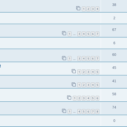
38
1
2
3
4
2
67
1
3
4
5
6
7
…
6
60
1
3
4
5
6
7
…
!
45
1
2
3
4
5
41
1
2
3
4
5
58
1
2
3
4
5
6
74
1
4
5
6
7
8
…
0