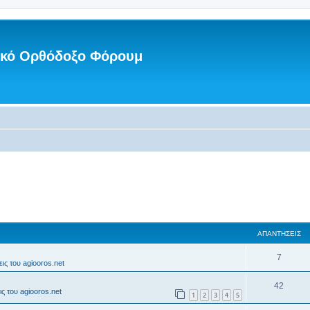
νικό Ορθόδοξο Φόρουμ
ΑΠΑΝΤΉΣΕΙΣ
7
ις του agiooros.net
42
ς του agiooros.net
1
2
3
4
5