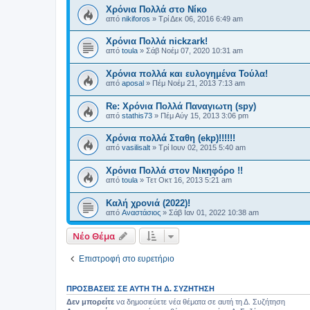
Χρόνια Πολλά στο Νίκο
από
nikiforos
»
Τρί Δεκ 06, 2016 6:49 am
Χρόνια Πολλά nickzark!
από
toula
»
Σάβ Νοέμ 07, 2020 10:31 am
Χρόνια πολλά και ευλογημένα Τούλα!
από
aposal
»
Πέμ Νοέμ 21, 2013 7:13 am
Re: Χρόνια Πολλά Παναγιωτη (spy)
από
stathis73
»
Πέμ Αύγ 15, 2013 3:06 pm
Χρόνια πολλά Σταθη (ekp)!!!!!!
από
vasilisalt
»
Τρί Ιουν 02, 2015 5:40 am
Χρόνια Πολλά στον Νικηφόρο !!
από
toula
»
Τετ Οκτ 16, 2013 5:21 am
Καλή χρονιά (2022)!
από
Αναστάσιος
»
Σάβ Ιαν 01, 2022 10:38 am
Νέο Θέμα
Επιστροφή στο ευρετήριο
ΠΡΟΣΒΆΣΕΙΣ ΣΕ ΑΥΤΉ ΤΗ Δ. ΣΥΖΉΤΗΣΗ
Δεν μπορείτε
να δημοσιεύετε νέα θέματα σε αυτή τη Δ. Συζήτηση