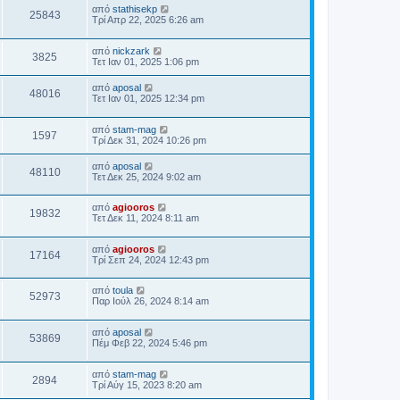
από
stathisekp
25843
Τρί Απρ 22, 2025 6:26 am
από
nickzark
3825
Τετ Ιαν 01, 2025 1:06 pm
από
aposal
48016
Τετ Ιαν 01, 2025 12:34 pm
από
stam-mag
1597
Τρί Δεκ 31, 2024 10:26 pm
από
aposal
48110
Τετ Δεκ 25, 2024 9:02 am
από
agiooros
19832
Τετ Δεκ 11, 2024 8:11 am
από
agiooros
17164
Τρί Σεπ 24, 2024 12:43 pm
από
toula
52973
Παρ Ιούλ 26, 2024 8:14 am
από
aposal
53869
Πέμ Φεβ 22, 2024 5:46 pm
από
stam-mag
2894
Τρί Αύγ 15, 2023 8:20 am