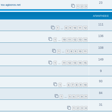
23
του agiooros.net
1
2
3
ΑΠΑΝΤΉΣΕΙΣ
111
1
8
9
10
11
12
…
136
1
10
11
12
13
14
…
108
1
7
8
9
10
11
…
149
1
11
12
13
14
15
…
9
93
1
6
7
8
9
10
…
84
1
5
6
7
8
9
…
31
1
2
3
4