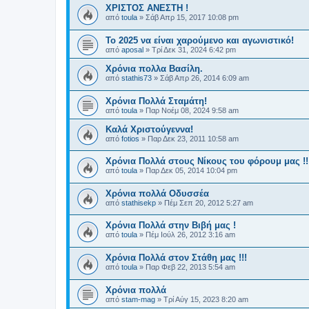
ΧΡΙΣΤΟΣ ΑΝΕΣΤΗ !
από
toula
»
Σάβ Απρ 15, 2017 10:08 pm
Το 2025 να είναι χαρούμενο και αγωνιστικό!
από
aposal
»
Τρί Δεκ 31, 2024 6:42 pm
Χρόνια πολλα Βασίλη.
από
stathis73
»
Σάβ Απρ 26, 2014 6:09 am
Χρόνια Πολλά Σταμάτη!
από
toula
»
Παρ Νοέμ 08, 2024 9:58 am
Καλά Χριστούγεννα!
από
fotios
»
Παρ Δεκ 23, 2011 10:58 am
Χρόνια Πολλά στους Νίκους του φόρουμ μας !!
από
toula
»
Παρ Δεκ 05, 2014 10:04 pm
Χρόνια πολλά Οδυσσέα
από
stathisekp
»
Πέμ Σεπ 20, 2012 5:27 am
Χρόνια Πολλά στην Βιβή μας !
από
toula
»
Πέμ Ιούλ 26, 2012 3:16 am
Χρόνια Πολλά στον Στάθη μας !!!
από
toula
»
Παρ Φεβ 22, 2013 5:54 am
Χρόνια πολλά
από
stam-mag
»
Τρί Αύγ 15, 2023 8:20 am