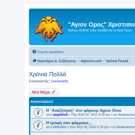
"Αγιον Ορος" Χριστια
Καλώς ήλθατε στην σελίδα για το Αγιο Ορος
Συχνές ερωτήσεις
Ευρετήριο Δ. Συζήτησης
Agiooros.net
Χρόνια Πολλά
Χρόνια Πολλά
Συντονιστής:
Συντονιστές
Νέο Θέμα
ΑΝΑΚΟΙΝΏΣΕΙΣ
Η "Αναζήτηση" στο φόρουμ Agion Oros
από
angieholi
»
Πέμ Φεβ 03, 2011 8:39 am
» σε
Ανακοινώσε
H τροφή σαν φάρμακο...
από
efthumhs
»
Δευ Φεβ 08, 2010 4:38 pm
» σε
Ανακοινώσει