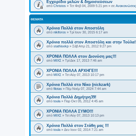
Εγχειρίδιο μελών & δημοσιεύσεων
από
Christos
»
Τετ Φεβ 04, 2009 5:21 pm
» σε
Ανακοινώσεις 
ΘΈΜΑΤΑ
Χρόνια Πολλά στον Αποστόλη
από
nikiforos
»
Τρί Ιουν 30, 2015 6:17 am
Χρόνια πολλά στον Αποστόλη και στην Τούλα!
από
stathisekp
»
Σάβ Απρ 21, 2012 9:27 pm
ΧΡΟΝΙΑ ΠΟΛΛΑ στον Διονύση μας!!!
από
ΜΙΧΣ
»
Τρί Δεκ 17, 2013 7:46 am
ΧΡΟΝΙΑ ΠΟΛΛΑ ΑΡΧΗΓΕ!!!
από
ΜΙΧΣ
»
Τετ Αύγ 07, 2013 10:17 pm
Χρόνια Πολλά στο Νίκο (nickzark)
από
filotas
»
Πέμ Νοέμ 07, 2024 7:44 am
Χρόνια Πολλά Δημήτρη39!
από
toula
»
Παρ Οκτ 05, 2012 4:45 am
ΧΡΟΝΙΑ ΠΟΛΛΑ ΣΥΜΟ!!!
από
ΜΙΧΣ
»
Τετ Αύγ 07, 2013 10:13 pm
Χρόνια Πολλά στον Στάθη μας !!!
από
toula
»
Δευ Ιουν 02, 2014 7:21 am