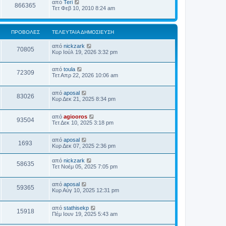
από
Teri
866365
Τετ Φεβ 10, 2010 8:24 am
ΠΡΟΒΟΛΈΣ
ΤΕΛΕΥΤΑΊΑ ΔΗΜΟΣΊΕΥΣΗ
από
nickzark
70805
Κυρ Ιούλ 19, 2026 3:32 pm
από
toula
72309
Τετ Απρ 22, 2026 10:06 am
από
aposal
83026
Κυρ Δεκ 21, 2025 8:34 pm
από
agiooros
93504
Τετ Δεκ 10, 2025 3:18 pm
από
aposal
1693
Κυρ Δεκ 07, 2025 2:36 pm
από
nickzark
58635
Τετ Νοέμ 05, 2025 7:05 pm
από
aposal
59365
Κυρ Αύγ 10, 2025 12:31 pm
από
stathisekp
15918
Πέμ Ιουν 19, 2025 5:43 am