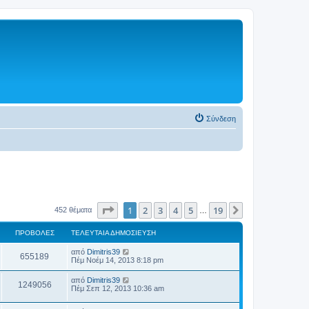
Σύνδεση
Σελίδα
1
από
19
1
2
3
4
5
19
Επόμενη
452 θέματα
…
ΠΡΟΒΟΛΈΣ
ΤΕΛΕΥΤΑΊΑ ΔΗΜΟΣΊΕΥΣΗ
από
Dimitris39
655189
Πέμ Νοέμ 14, 2013 8:18 pm
από
Dimitris39
1249056
Πέμ Σεπ 12, 2013 10:36 am