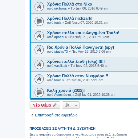
Χρόνια Πολλά στο Νίκο
από
nikiforos
»
Τρί Δεκ 06, 2016 6:49 am
Χρόνια Πολλά nickzark!
από
toula
»
Σάβ Νοέμ 07, 2020 10:31 am
Χρόνια πολλά και ευλογημένα Τούλα!
από
aposal
»
Πέμ Νοέμ 21, 2013 7:13 am
Re: Χρόνια Πολλά Παναγιωτη (spy)
από
stathis73
»
Πέμ Αύγ 15, 2013 3:06 pm
Χρόνια πολλά Σταθη (ekp)!!!!!!
από
vasilisalt
»
Τρί Ιουν 02, 2015 5:40 am
Χρόνια Πολλά στον Νικηφόρο !!
από
toula
»
Τετ Οκτ 16, 2013 5:21 am
Καλή χρονιά (2022)!
από
Αναστάσιος
»
Σάβ Ιαν 01, 2022 10:38 am
Νέο Θέμα
Επιστροφή στο ευρετήριο
ΠΡΟΣΒΆΣΕΙΣ ΣΕ ΑΥΤΉ ΤΗ Δ. ΣΥΖΉΤΗΣΗ
Δεν μπορείτε
να δημοσιεύετε νέα θέματα σε αυτή τη Δ. Συζήτηση