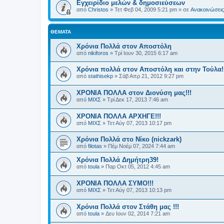
Εγχειρίδιο μελών & δημοσιεύσεων
από
Christos
»
Τετ Φεβ 04, 2009 5:21 pm
» σε
Ανακοινώσεις 
ΘΈΜΑΤΑ
Χρόνια Πολλά στον Αποστόλη
από
nikiforos
»
Τρί Ιουν 30, 2015 6:17 am
Χρόνια πολλά στον Αποστόλη και στην Τούλα!
από
stathisekp
»
Σάβ Απρ 21, 2012 9:27 pm
ΧΡΟΝΙΑ ΠΟΛΛΑ στον Διονύση μας!!!
από
ΜΙΧΣ
»
Τρί Δεκ 17, 2013 7:46 am
ΧΡΟΝΙΑ ΠΟΛΛΑ ΑΡΧΗΓΕ!!!
από
ΜΙΧΣ
»
Τετ Αύγ 07, 2013 10:17 pm
Χρόνια Πολλά στο Νίκο (nickzark)
από
filotas
»
Πέμ Νοέμ 07, 2024 7:44 am
Χρόνια Πολλά Δημήτρη39!
από
toula
»
Παρ Οκτ 05, 2012 4:45 am
ΧΡΟΝΙΑ ΠΟΛΛΑ ΣΥΜΟ!!!
από
ΜΙΧΣ
»
Τετ Αύγ 07, 2013 10:13 pm
Χρόνια Πολλά στον Στάθη μας !!!
από
toula
»
Δευ Ιουν 02, 2014 7:21 am