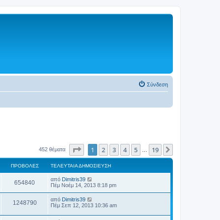
Σύνδεση
Σελίδα
1
από
19
1
2
3
4
5
19
Επόμενη
452 θέματα
…
ΠΡΟΒΟΛΈΣ
ΤΕΛΕΥΤΑΊΑ ΔΗΜΟΣΊΕΥΣΗ
από
Dimitris39
654840
Πέμ Νοέμ 14, 2013 8:18 pm
από
Dimitris39
1248790
Πέμ Σεπ 12, 2013 10:36 am