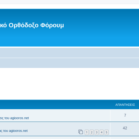
νικό Ορθόδοξο Φόρουμ
ΑΠΑΝΤΉΣΕΙΣ
7
ις του agiooros.net
42
ς του agiooros.net
1
2
3
4
5