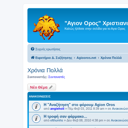
"Αγιον Ορος" Χριστια
Καλώς ήλθατε στην σελίδα για το Αγιο Ορος
Συχνές ερωτήσεις
Ευρετήριο Δ. Συζήτησης
Agiooros.net
Χρόνια Πολλά
Χρόνια Πολλά
Συντονιστής:
Συντονιστές
Νέο Θέμα
ΑΝΑΚΟΙΝΏΣΕΙΣ
Η "Αναζήτηση" στο φόρουμ Agion Oros
από
angieholi
»
Πέμ Φεβ 03, 2011 8:39 am
» σε
Ανακοινώσε
H τροφή σαν φάρμακο...
από
efthumhs
»
Δευ Φεβ 08, 2010 4:38 pm
» σε
Ανακοινώσει