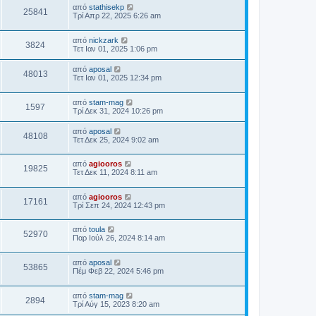
από
stathisekp
25841
Τρί Απρ 22, 2025 6:26 am
από
nickzark
3824
Τετ Ιαν 01, 2025 1:06 pm
από
aposal
48013
Τετ Ιαν 01, 2025 12:34 pm
από
stam-mag
1597
Τρί Δεκ 31, 2024 10:26 pm
από
aposal
48108
Τετ Δεκ 25, 2024 9:02 am
από
agiooros
19825
Τετ Δεκ 11, 2024 8:11 am
από
agiooros
17161
Τρί Σεπ 24, 2024 12:43 pm
από
toula
52970
Παρ Ιούλ 26, 2024 8:14 am
από
aposal
53865
Πέμ Φεβ 22, 2024 5:46 pm
από
stam-mag
2894
Τρί Αύγ 15, 2023 8:20 am