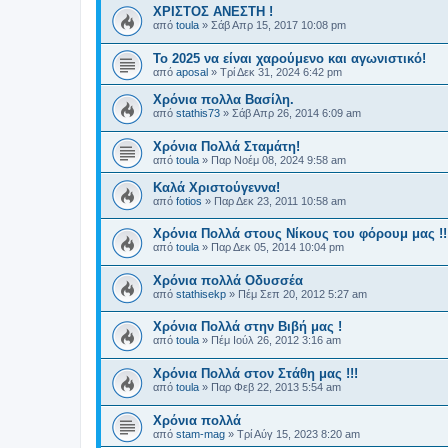
ΧΡΙΣΤΟΣ ΑΝΕΣΤΗ !
από
toula
»
Σάβ Απρ 15, 2017 10:08 pm
Το 2025 να είναι χαρούμενο και αγωνιστικό!
από
aposal
»
Τρί Δεκ 31, 2024 6:42 pm
Χρόνια πολλα Βασίλη.
από
stathis73
»
Σάβ Απρ 26, 2014 6:09 am
Χρόνια Πολλά Σταμάτη!
από
toula
»
Παρ Νοέμ 08, 2024 9:58 am
Καλά Χριστούγεννα!
από
fotios
»
Παρ Δεκ 23, 2011 10:58 am
Χρόνια Πολλά στους Νίκους του φόρουμ μας !!
από
toula
»
Παρ Δεκ 05, 2014 10:04 pm
Χρόνια πολλά Οδυσσέα
από
stathisekp
»
Πέμ Σεπ 20, 2012 5:27 am
Χρόνια Πολλά στην Βιβή μας !
από
toula
»
Πέμ Ιούλ 26, 2012 3:16 am
Χρόνια Πολλά στον Στάθη μας !!!
από
toula
»
Παρ Φεβ 22, 2013 5:54 am
Χρόνια πολλά
από
stam-mag
»
Τρί Αύγ 15, 2023 8:20 am