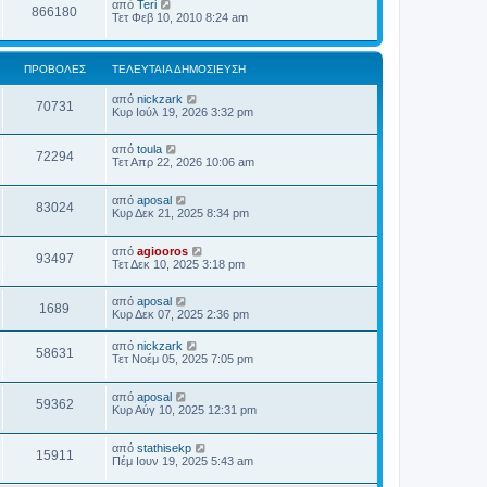
από
Teri
866180
Τετ Φεβ 10, 2010 8:24 am
ΠΡΟΒΟΛΈΣ
ΤΕΛΕΥΤΑΊΑ ΔΗΜΟΣΊΕΥΣΗ
από
nickzark
70731
Κυρ Ιούλ 19, 2026 3:32 pm
από
toula
72294
Τετ Απρ 22, 2026 10:06 am
από
aposal
83024
Κυρ Δεκ 21, 2025 8:34 pm
από
agiooros
93497
Τετ Δεκ 10, 2025 3:18 pm
από
aposal
1689
Κυρ Δεκ 07, 2025 2:36 pm
από
nickzark
58631
Τετ Νοέμ 05, 2025 7:05 pm
από
aposal
59362
Κυρ Αύγ 10, 2025 12:31 pm
από
stathisekp
15911
Πέμ Ιουν 19, 2025 5:43 am