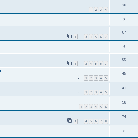
38
1
2
3
4
2
67
1
3
4
5
6
7
…
6
60
1
3
4
5
6
7
…
!
45
1
2
3
4
5
41
1
2
3
4
5
58
1
2
3
4
5
6
74
1
4
5
6
7
8
…
0