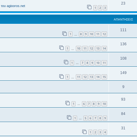
23
του agiooros.net
1
2
3
ΑΠΑΝΤΉΣΕΙΣ
111
1
8
9
10
11
12
…
136
1
10
11
12
13
14
…
108
1
7
8
9
10
11
…
149
1
11
12
13
14
15
…
9
93
1
6
7
8
9
10
…
84
1
5
6
7
8
9
…
31
1
2
3
4