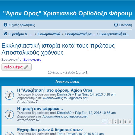
"Αγιον Ορος" Χριστιανικό Ορθόδοξο Φόρουμ
Συχνές ερωτήσεις
Σύνδεση
Ευρετήριο Δ. Συζήτησης
Εκκλησιαστικά
Εκκλησιαστική Ιστορία
Εκκλησιαστική ιστορία κατά τους πρώτους Αποστολικούς χρόνους
Εκκλησιαστική ιστορία κατά τους πρώτους
Αποστολικούς χρόνους
Συντονιστής:
Συντονιστές
Νέο Θέμα
10 θέματα • Σελίδα
1
από
1
Ανακοινώσεις
Η "Αναζήτηση" στο φόρουμ Agion Oros
Τελευταία δημοσίευση από
Dimitris39
«
Πέμ Νοέμ 14, 2013 8:18 pm
Δημοσιεύτηκε σε
Ανακοινώσεις του agiooros.net
Απαντήσεις:
7
H τροφή σαν φάρμακο...
Τελευταία δημοσίευση από
Dimitris39
«
Πέμ Σεπ 12, 2013 10:36 am
Δημοσιεύτηκε σε
Ανακοινώσεις του agiooros.net
Απαντήσεις:
42
1
2
3
4
5
Εγχειρίδιο μελών & δημοσιεύσεων
Τελευταία δημοσίευση από
Teri
«
Τετ Φεβ 10, 2010 8:24 am