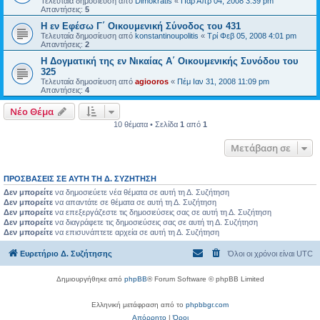
Τελευταία δημοσίευση από
Dimokratis
«
Παρ Απρ 04, 2008 3:39 pm
Απαντήσεις:
5
Η εν Εφέσω Γ΄ Οικουμενική Σύνοδος του 431
Τελευταία δημοσίευση από
konstantinoupolitis
«
Τρί Φεβ 05, 2008 4:01 pm
Απαντήσεις:
2
Η Δογματική της εν Νικαίας Α΄ Οικουμενικής Συνόδου του
325
Τελευταία δημοσίευση από
agiooros
«
Πέμ Ιαν 31, 2008 11:09 pm
Απαντήσεις:
4
Νέο Θέμα
10 θέματα • Σελίδα
1
από
1
Μετάβαση σε
ΠΡΟΣΒΆΣΕΙΣ ΣΕ ΑΥΤΉ ΤΗ Δ. ΣΥΖΉΤΗΣΗ
Δεν μπορείτε
να δημοσιεύετε νέα θέματα σε αυτή τη Δ. Συζήτηση
Δεν μπορείτε
να απαντάτε σε θέματα σε αυτή τη Δ. Συζήτηση
Δεν μπορείτε
να επεξεργάζεστε τις δημοσιεύσεις σας σε αυτή τη Δ. Συζήτηση
Δεν μπορείτε
να διαγράφετε τις δημοσιεύσεις σας σε αυτή τη Δ. Συζήτηση
Δεν μπορείτε
να επισυνάπτετε αρχεία σε αυτή τη Δ. Συζήτηση
Ευρετήριο Δ. Συζήτησης
Όλοι οι χρόνοι είναι
UTC
Δημιουργήθηκε από
phpBB
® Forum Software © phpBB Limited
Ελληνική μετάφραση από το
phpbbgr.com
Απόρρητο
|
Όροι