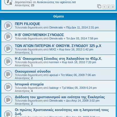
Δημοσιεύτηκε σε
Ανακοινώσεις του agiooros.net
Απαντήσεις:
23
1
2
3
Θέματα
ΠΕΡΙ FILIOQUE
Τελευταία δημοσίευση από
Dimokratis
«
Πέμ Δεκ 11, 2014 2:31 pm
Η Β' ΟΙΚΟΥΜΕΝΙΚΗ ΣΥΝΟΔΟΣ
Τελευταία δημοσίευση από
Dimokratis
«
Τετ Δεκ 03, 2014 7:58 pm
ΤΩΝ ΑΓΙΩΝ ΠΑΤΕΡΩΝ Α' ΟΙΚΟΥΜ. ΣΥΝΟΔΟΥ 325 μ.Χ
Τελευταία δημοσίευση από
ΜΙΧΣ
«
Κυρ Ιουν 16, 2013 1:42 pm
Απαντήσεις:
1
Η Δ΄ Οικουμενική Σύνοδος στη Χαλκηδόνα το 451μ.Χ.
Τελευταία δημοσίευση από
kermen
«
Κυρ Ιούλ 18, 2010 7:20 pm
Απαντήσεις:
1
Οικουμενικοί σύνοδοι
Τελευταία δημοσίευση από
aposal
«
Τετ Μάιος 06, 2009 7:06 am
Απαντήσεις:
2
Ιστορικά στοιχεία
Τελευταία δημοσίευση από
babisgr
«
Τρί Μάιος 05, 2009 6:24 pm
Απαντήσεις:
4
Διάδοση του χριστιανισμού και ενότητα της Εκκλησίας
Τελευταία δημοσίευση από
Dimokratis
«
Δευ Απρ 14, 2008 3:02 pm
Απαντήσεις:
2
Οι πρώτες Χριστιανικές κοινότητες και η λατρευτική τους
ζωή.