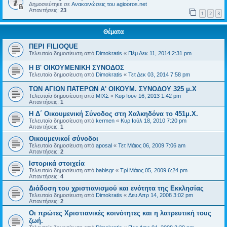
Δημοσιεύτηκε σε
Ανακοινώσεις του agiooros.net
Απαντήσεις:
23
1
2
3
Θέματα
ΠΕΡΙ FILIOQUE
Τελευταία δημοσίευση από
Dimokratis
«
Πέμ Δεκ 11, 2014 2:31 pm
Η Β' ΟΙΚΟΥΜΕΝΙΚΗ ΣΥΝΟΔΟΣ
Τελευταία δημοσίευση από
Dimokratis
«
Τετ Δεκ 03, 2014 7:58 pm
ΤΩΝ ΑΓΙΩΝ ΠΑΤΕΡΩΝ Α' ΟΙΚΟΥΜ. ΣΥΝΟΔΟΥ 325 μ.Χ
Τελευταία δημοσίευση από
ΜΙΧΣ
«
Κυρ Ιουν 16, 2013 1:42 pm
Απαντήσεις:
1
Η Δ΄ Οικουμενική Σύνοδος στη Χαλκηδόνα το 451μ.Χ.
Τελευταία δημοσίευση από
kermen
«
Κυρ Ιούλ 18, 2010 7:20 pm
Απαντήσεις:
1
Οικουμενικοί σύνοδοι
Τελευταία δημοσίευση από
aposal
«
Τετ Μάιος 06, 2009 7:06 am
Απαντήσεις:
2
Ιστορικά στοιχεία
Τελευταία δημοσίευση από
babisgr
«
Τρί Μάιος 05, 2009 6:24 pm
Απαντήσεις:
4
Διάδοση του χριστιανισμού και ενότητα της Εκκλησίας
Τελευταία δημοσίευση από
Dimokratis
«
Δευ Απρ 14, 2008 3:02 pm
Απαντήσεις:
2
Οι πρώτες Χριστιανικές κοινότητες και η λατρευτική τους
ζωή.