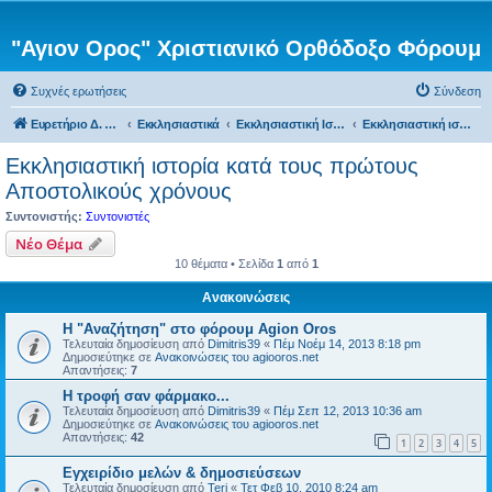
"Αγιον Ορος" Χριστιανικό Ορθόδοξο Φόρουμ
Συχνές ερωτήσεις
Σύνδεση
Ευρετήριο Δ. Συζήτησης
Εκκλησιαστικά
Εκκλησιαστική Ιστορία
Εκκλησιαστική ιστορία κατά τους πρώτους Αποστολικούς χρόνους
Εκκλησιαστική ιστορία κατά τους πρώτους
Αποστολικούς χρόνους
Συντονιστής:
Συντονιστές
Νέο Θέμα
10 θέματα • Σελίδα
1
από
1
Ανακοινώσεις
Η "Αναζήτηση" στο φόρουμ Agion Oros
Τελευταία δημοσίευση από
Dimitris39
«
Πέμ Νοέμ 14, 2013 8:18 pm
Δημοσιεύτηκε σε
Ανακοινώσεις του agiooros.net
Απαντήσεις:
7
H τροφή σαν φάρμακο...
Τελευταία δημοσίευση από
Dimitris39
«
Πέμ Σεπ 12, 2013 10:36 am
Δημοσιεύτηκε σε
Ανακοινώσεις του agiooros.net
Απαντήσεις:
42
1
2
3
4
5
Εγχειρίδιο μελών & δημοσιεύσεων
Τελευταία δημοσίευση από
Teri
«
Τετ Φεβ 10, 2010 8:24 am