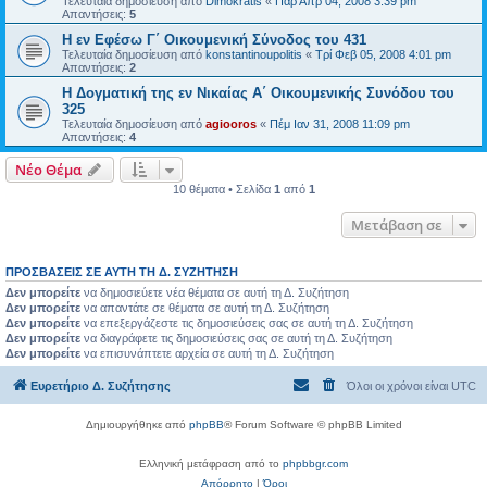
Τελευταία δημοσίευση από
Dimokratis
«
Παρ Απρ 04, 2008 3:39 pm
Απαντήσεις:
5
Η εν Εφέσω Γ΄ Οικουμενική Σύνοδος του 431
Τελευταία δημοσίευση από
konstantinoupolitis
«
Τρί Φεβ 05, 2008 4:01 pm
Απαντήσεις:
2
Η Δογματική της εν Νικαίας Α΄ Οικουμενικής Συνόδου του
325
Τελευταία δημοσίευση από
agiooros
«
Πέμ Ιαν 31, 2008 11:09 pm
Απαντήσεις:
4
Νέο Θέμα
10 θέματα • Σελίδα
1
από
1
Μετάβαση σε
ΠΡΟΣΒΆΣΕΙΣ ΣΕ ΑΥΤΉ ΤΗ Δ. ΣΥΖΉΤΗΣΗ
Δεν μπορείτε
να δημοσιεύετε νέα θέματα σε αυτή τη Δ. Συζήτηση
Δεν μπορείτε
να απαντάτε σε θέματα σε αυτή τη Δ. Συζήτηση
Δεν μπορείτε
να επεξεργάζεστε τις δημοσιεύσεις σας σε αυτή τη Δ. Συζήτηση
Δεν μπορείτε
να διαγράφετε τις δημοσιεύσεις σας σε αυτή τη Δ. Συζήτηση
Δεν μπορείτε
να επισυνάπτετε αρχεία σε αυτή τη Δ. Συζήτηση
Ευρετήριο Δ. Συζήτησης
Όλοι οι χρόνοι είναι
UTC
Δημιουργήθηκε από
phpBB
® Forum Software © phpBB Limited
Ελληνική μετάφραση από το
phpbbgr.com
Απόρρητο
|
Όροι