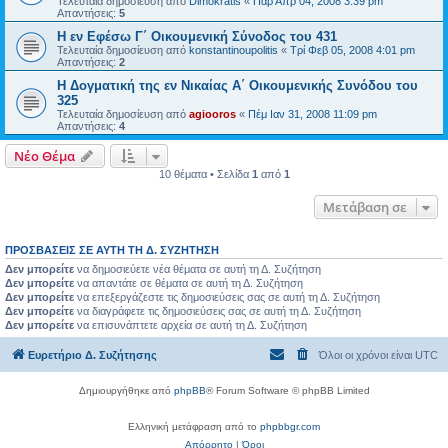
Τελευταία δημοσίευση από
Dimokratis
«
Παρ Απρ 04, 2008 3:39 pm
Απαντήσεις:
5
Η εν Εφέσω Γ΄ Οικουμενική Σύνοδος του 431
Τελευταία δημοσίευση από
konstantinoupolitis
«
Τρί Φεβ 05, 2008 4:01 pm
Απαντήσεις:
2
Η Δογματική της εν Νικαίας Α΄ Οικουμενικής Συνόδου του
325
Τελευταία δημοσίευση από
agiooros
«
Πέμ Ιαν 31, 2008 11:09 pm
Απαντήσεις:
4
Νέο Θέμα
10 θέματα • Σελίδα
1
από
1
Μετάβαση σε
ΠΡΟΣΒΆΣΕΙΣ ΣΕ ΑΥΤΉ ΤΗ Δ. ΣΥΖΉΤΗΣΗ
Δεν μπορείτε
να δημοσιεύετε νέα θέματα σε αυτή τη Δ. Συζήτηση
Δεν μπορείτε
να απαντάτε σε θέματα σε αυτή τη Δ. Συζήτηση
Δεν μπορείτε
να επεξεργάζεστε τις δημοσιεύσεις σας σε αυτή τη Δ. Συζήτηση
Δεν μπορείτε
να διαγράφετε τις δημοσιεύσεις σας σε αυτή τη Δ. Συζήτηση
Δεν μπορείτε
να επισυνάπτετε αρχεία σε αυτή τη Δ. Συζήτηση
Ευρετήριο Δ. Συζήτησης
Όλοι οι χρόνοι είναι
UTC
Δημιουργήθηκε από
phpBB
® Forum Software © phpBB Limited
Ελληνική μετάφραση από το
phpbbgr.com
Απόρρητο
|
Όροι