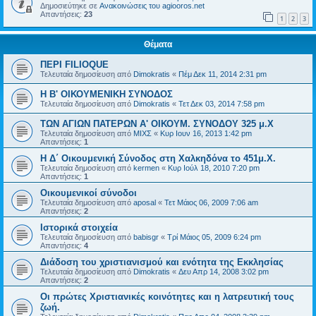
Δημοσιεύτηκε σε
Ανακοινώσεις του agiooros.net
Απαντήσεις:
23
1
2
3
Θέματα
ΠΕΡΙ FILIOQUE
Τελευταία δημοσίευση από
Dimokratis
«
Πέμ Δεκ 11, 2014 2:31 pm
Η Β' ΟΙΚΟΥΜΕΝΙΚΗ ΣΥΝΟΔΟΣ
Τελευταία δημοσίευση από
Dimokratis
«
Τετ Δεκ 03, 2014 7:58 pm
ΤΩΝ ΑΓΙΩΝ ΠΑΤΕΡΩΝ Α' ΟΙΚΟΥΜ. ΣΥΝΟΔΟΥ 325 μ.Χ
Τελευταία δημοσίευση από
ΜΙΧΣ
«
Κυρ Ιουν 16, 2013 1:42 pm
Απαντήσεις:
1
Η Δ΄ Οικουμενική Σύνοδος στη Χαλκηδόνα το 451μ.Χ.
Τελευταία δημοσίευση από
kermen
«
Κυρ Ιούλ 18, 2010 7:20 pm
Απαντήσεις:
1
Οικουμενικοί σύνοδοι
Τελευταία δημοσίευση από
aposal
«
Τετ Μάιος 06, 2009 7:06 am
Απαντήσεις:
2
Ιστορικά στοιχεία
Τελευταία δημοσίευση από
babisgr
«
Τρί Μάιος 05, 2009 6:24 pm
Απαντήσεις:
4
Διάδοση του χριστιανισμού και ενότητα της Εκκλησίας
Τελευταία δημοσίευση από
Dimokratis
«
Δευ Απρ 14, 2008 3:02 pm
Απαντήσεις:
2
Οι πρώτες Χριστιανικές κοινότητες και η λατρευτική τους
ζωή.