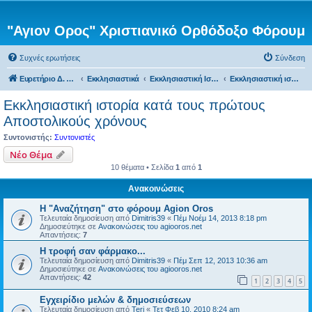
"Αγιον Ορος" Χριστιανικό Ορθόδοξο Φόρουμ
Συχνές ερωτήσεις
Σύνδεση
Ευρετήριο Δ. Συζήτησης
Εκκλησιαστικά
Εκκλησιαστική Ιστορία
Εκκλησιαστική ιστορία κατά τους πρώτους Αποστολικούς χρόνους
Εκκλησιαστική ιστορία κατά τους πρώτους
Αποστολικούς χρόνους
Συντονιστής:
Συντονιστές
Νέο Θέμα
10 θέματα • Σελίδα
1
από
1
Ανακοινώσεις
Η "Αναζήτηση" στο φόρουμ Agion Oros
Τελευταία δημοσίευση από
Dimitris39
«
Πέμ Νοέμ 14, 2013 8:18 pm
Δημοσιεύτηκε σε
Ανακοινώσεις του agiooros.net
Απαντήσεις:
7
H τροφή σαν φάρμακο...
Τελευταία δημοσίευση από
Dimitris39
«
Πέμ Σεπ 12, 2013 10:36 am
Δημοσιεύτηκε σε
Ανακοινώσεις του agiooros.net
Απαντήσεις:
42
1
2
3
4
5
Εγχειρίδιο μελών & δημοσιεύσεων
Τελευταία δημοσίευση από
Teri
«
Τετ Φεβ 10, 2010 8:24 am