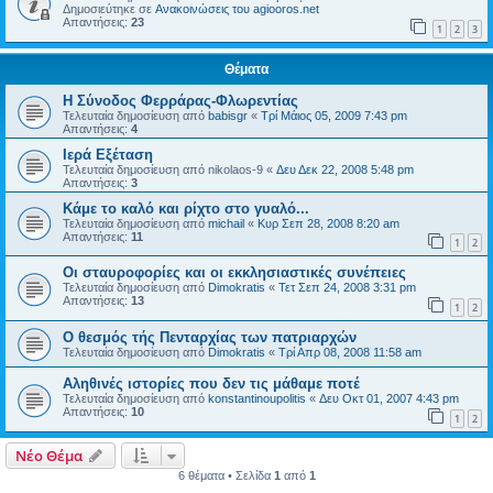
Δημοσιεύτηκε σε
Ανακοινώσεις του agiooros.net
Απαντήσεις:
23
1
2
3
Θέματα
Η Σύνοδος Φερράρας-Φλωρεντίας
Τελευταία δημοσίευση από
babisgr
«
Τρί Μάιος 05, 2009 7:43 pm
Απαντήσεις:
4
Ιερά Εξέταση
Τελευταία δημοσίευση από
nikolaos-9
«
Δευ Δεκ 22, 2008 5:48 pm
Απαντήσεις:
3
Κάμε το καλό και ρίχτο στο γυαλό...
Τελευταία δημοσίευση από
michail
«
Κυρ Σεπ 28, 2008 8:20 am
Απαντήσεις:
11
1
2
Οι σταυροφορίες και οι εκκλησιαστικές συνέπειες
Τελευταία δημοσίευση από
Dimokratis
«
Τετ Σεπ 24, 2008 3:31 pm
Απαντήσεις:
13
1
2
Ο θεσμός τής Πενταρχίας των πατριαρχών
Τελευταία δημοσίευση από
Dimokratis
«
Τρί Απρ 08, 2008 11:58 am
Αληθινές ιστορίες που δεν τις μάθαμε ποτέ
Τελευταία δημοσίευση από
konstantinoupolitis
«
Δευ Οκτ 01, 2007 4:43 pm
Απαντήσεις:
10
1
2
Νέο Θέμα
6 θέματα • Σελίδα
1
από
1