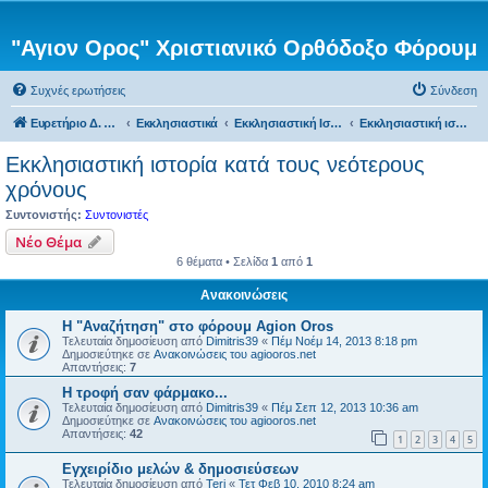
"Αγιον Ορος" Χριστιανικό Ορθόδοξο Φόρουμ
Συχνές ερωτήσεις
Σύνδεση
Ευρετήριο Δ. Συζήτησης
Εκκλησιαστικά
Εκκλησιαστική Ιστορία
Εκκλησιαστική ιστορία κατά τους νεότερους χρόνους
Εκκλησιαστική ιστορία κατά τους νεότερους
χρόνους
Συντονιστής:
Συντονιστές
Νέο Θέμα
6 θέματα • Σελίδα
1
από
1
Ανακοινώσεις
Η "Αναζήτηση" στο φόρουμ Agion Oros
Τελευταία δημοσίευση από
Dimitris39
«
Πέμ Νοέμ 14, 2013 8:18 pm
Δημοσιεύτηκε σε
Ανακοινώσεις του agiooros.net
Απαντήσεις:
7
H τροφή σαν φάρμακο...
Τελευταία δημοσίευση από
Dimitris39
«
Πέμ Σεπ 12, 2013 10:36 am
Δημοσιεύτηκε σε
Ανακοινώσεις του agiooros.net
Απαντήσεις:
42
1
2
3
4
5
Εγχειρίδιο μελών & δημοσιεύσεων
Τελευταία δημοσίευση από
Teri
«
Τετ Φεβ 10, 2010 8:24 am