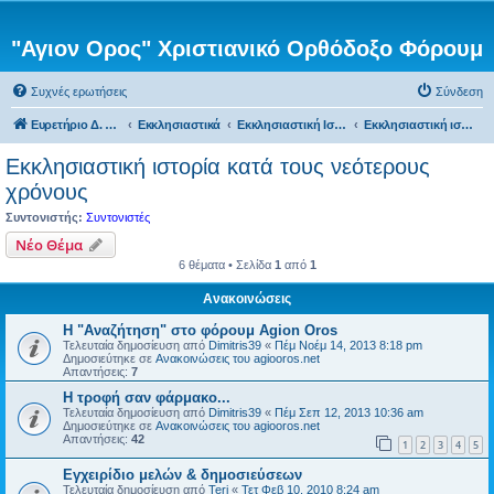
"Αγιον Ορος" Χριστιανικό Ορθόδοξο Φόρουμ
Συχνές ερωτήσεις
Σύνδεση
Ευρετήριο Δ. Συζήτησης
Εκκλησιαστικά
Εκκλησιαστική Ιστορία
Εκκλησιαστική ιστορία κατά τους νεότερους χρόνους
Εκκλησιαστική ιστορία κατά τους νεότερους
χρόνους
Συντονιστής:
Συντονιστές
Νέο Θέμα
6 θέματα • Σελίδα
1
από
1
Ανακοινώσεις
Η "Αναζήτηση" στο φόρουμ Agion Oros
Τελευταία δημοσίευση από
Dimitris39
«
Πέμ Νοέμ 14, 2013 8:18 pm
Δημοσιεύτηκε σε
Ανακοινώσεις του agiooros.net
Απαντήσεις:
7
H τροφή σαν φάρμακο...
Τελευταία δημοσίευση από
Dimitris39
«
Πέμ Σεπ 12, 2013 10:36 am
Δημοσιεύτηκε σε
Ανακοινώσεις του agiooros.net
Απαντήσεις:
42
1
2
3
4
5
Εγχειρίδιο μελών & δημοσιεύσεων
Τελευταία δημοσίευση από
Teri
«
Τετ Φεβ 10, 2010 8:24 am