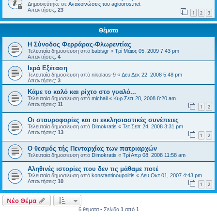
Δημοσιεύτηκε σε
Ανακοινώσεις του agiooros.net
Απαντήσεις:
23
1
2
3
Θέματα
Η Σύνοδος Φερράρας-Φλωρεντίας
Τελευταία δημοσίευση από
babisgr
«
Τρί Μάιος 05, 2009 7:43 pm
Απαντήσεις:
4
Ιερά Εξέταση
Τελευταία δημοσίευση από
nikolaos-9
«
Δευ Δεκ 22, 2008 5:48 pm
Απαντήσεις:
3
Κάμε το καλό και ρίχτο στο γυαλό...
Τελευταία δημοσίευση από
michail
«
Κυρ Σεπ 28, 2008 8:20 am
Απαντήσεις:
11
1
2
Οι σταυροφορίες και οι εκκλησιαστικές συνέπειες
Τελευταία δημοσίευση από
Dimokratis
«
Τετ Σεπ 24, 2008 3:31 pm
Απαντήσεις:
13
1
2
Ο θεσμός τής Πενταρχίας των πατριαρχών
Τελευταία δημοσίευση από
Dimokratis
«
Τρί Απρ 08, 2008 11:58 am
Αληθινές ιστορίες που δεν τις μάθαμε ποτέ
Τελευταία δημοσίευση από
konstantinoupolitis
«
Δευ Οκτ 01, 2007 4:43 pm
Απαντήσεις:
10
1
2
Νέο Θέμα
6 θέματα • Σελίδα
1
από
1