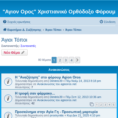
"Αγιον Ορος" Χριστιανικό Ορθόδοξο Φόρουμ
Συχνές ερωτήσεις
Σύνδεση
Ευρετήριο Δ. Συζήτησης
Άγιοι Τόποι
Άγιοι Τόποι
Άγιοι Τόποι
Συντονιστής:
Συντονιστές
Νέο Θέμα
1
2
3
4
Επόμενη
80 θέματα
Ανακοινώσεις
Η "Αναζήτηση" στο φόρουμ Agion Oros
Τελευταία δημοσίευση από
Dimitris39
«
Πέμ Νοέμ 14, 2013 8:18 pm
Δημοσιεύτηκε σε
Ανακοινώσεις του agiooros.net
Απαντήσεις:
7
H τροφή σαν φάρμακο...
Τελευταία δημοσίευση από
Dimitris39
«
Πέμ Σεπ 12, 2013 10:36 am
Δημοσιεύτηκε σε
Ανακοινώσεις του agiooros.net
Απαντήσεις:
42
1
2
3
4
5
Προσκύνημα στην Αγία Γη - Προσωπική μαρτυρία
Τελευταία δημοσίευση από
proskynitis
«
Κυρ Δεκ 21, 2025 4:10 pm