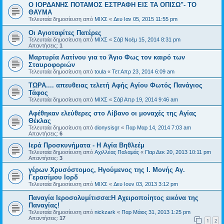
Ο ΙΟΡΔΑΝΗΣ ΠΟΤΑΜΟΣ ΕΣΤΡΑΦΗ ΕΙΣ ΤΑ ΟΠΙΣΩ"- ΤΟ
ΘΑΥΜΑ
Τελευταία δημοσίευση από
ΜΙΧΣ
«
Δευ Ιαν 05, 2015 11:55 pm
Οι Αγιοταφίτες Πατέρες
Τελευταία δημοσίευση από
ΜΙΧΣ
«
Σάβ Νοέμ 15, 2014 8:31 pm
Απαντήσεις:
1
Μαρτυρία Λατίνου για το Άγιο Φως τον καιρό των
Σταυροφοριών
Τελευταία δημοσίευση από
toula
«
Τετ Απρ 23, 2014 6:09 am
ΤΩΡΑ.... απευθειας τελετή Αφής Αγίου Φωτός Πανάγιος
Τάφος
Τελευταία δημοσίευση από
ΜΙΧΣ
«
Σάβ Απρ 19, 2014 9:46 am
Αφέθηκαν ελεύθερες στο Λίβανο οι μοναχές της Αγίας
Θέκλας
Τελευταία δημοσίευση από
dionysisgr
«
Παρ Μαρ 14, 2014 7:03 am
Απαντήσεις:
6
Ιερά Προσκυνήματα - H Αγία Βηθλεέμ
Τελευταία δημοσίευση από
Αχιλλέας Παλαμάς
«
Παρ Δεκ 20, 2013 10:11 pm
Απαντήσεις:
3
γέρων Χρυσόστομος, Ηγούμενος της Ι. Μονής Αγ.
Γερασίμου Ιορδ
Τελευταία δημοσίευση από
ΜΙΧΣ
«
Δευ Ιουν 03, 2013 3:12 pm
Παναγία Ιεροσολυμίτισσα:Η Αχειροποίητος εικόνα της
Παναγίας!
Τελευταία δημοσίευση από
nickzark
«
Παρ Μάιος 31, 2013 1:25 pm
Απαντήσεις:
17
1
2