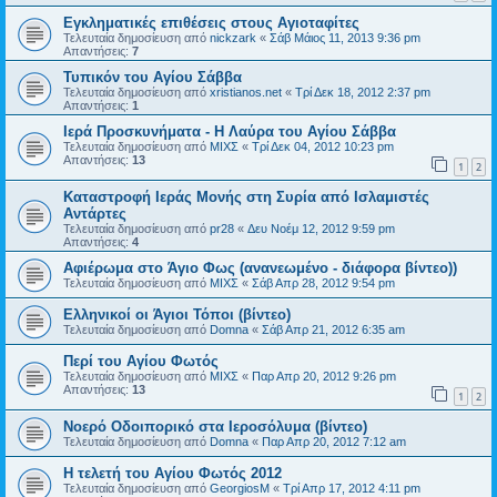
Εγκληματικές επιθέσεις στους Αγιοταφίτες
Τελευταία δημοσίευση από
nickzark
«
Σάβ Μάιος 11, 2013 9:36 pm
Απαντήσεις:
7
Τυπικόν του Αγίου Σάββα
Τελευταία δημοσίευση από
xristianos.net
«
Τρί Δεκ 18, 2012 2:37 pm
Απαντήσεις:
1
Ιερά Προσκυνήματα - Η Λαύρα του Αγίου Σάββα
Τελευταία δημοσίευση από
ΜΙΧΣ
«
Τρί Δεκ 04, 2012 10:23 pm
Απαντήσεις:
13
1
2
Καταστροφή Ιεράς Μονής στη Συρία από Ισλαμιστές
Αντάρτες
Τελευταία δημοσίευση από
pr28
«
Δευ Νοέμ 12, 2012 9:59 pm
Απαντήσεις:
4
Αφιέρωμα στο Άγιο Φως (ανανεωμένο - διάφορα βίντεο))
Τελευταία δημοσίευση από
ΜΙΧΣ
«
Σάβ Απρ 28, 2012 9:54 pm
Ελληνικοί οι Άγιοι Τόποι (βίντεο)
Τελευταία δημοσίευση από
Domna
«
Σάβ Απρ 21, 2012 6:35 am
Περί του Αγίου Φωτός
Τελευταία δημοσίευση από
ΜΙΧΣ
«
Παρ Απρ 20, 2012 9:26 pm
Απαντήσεις:
13
1
2
Νοερό Οδοιπορικό στα Ιεροσόλυμα (βίντεο)
Τελευταία δημοσίευση από
Domna
«
Παρ Απρ 20, 2012 7:12 am
Η τελετή του Αγίου Φωτός 2012
Τελευταία δημοσίευση από
GeorgiosM
«
Τρί Απρ 17, 2012 4:11 pm