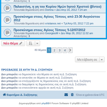
Απαντήσεις:
1
Παλαιστίνη, η γη του Κυρίου Ημών Ιησού Χριστού (βίντεο)
Τελευταία δημοσίευση από
Domna
«
Δευ Απρ 16, 2012 7:24 am
Προσκύνημα στους Αγίους Τόπους από 23-30 Αυγούστου
2012
Τελευταία δημοσίευση από
xristianos.net
«
Τρί Απρ 03, 2012 7:22 pm
Προσκύνημα στους Αγίους Τόπους 5-12/07/2012
Τελευταία δημοσίευση από
GeorgiosM
«
Δευ Μαρ 26, 2012 11:02 am
Απαντήσεις:
3
Νέο Θέμα
1
2
3
4
Επόμενη
80 θέματα
Μετάβαση σε
ΠΡΟΣΒΆΣΕΙΣ ΣΕ ΑΥΤΉ ΤΗ Δ. ΣΥΖΉΤΗΣΗ
Δεν μπορείτε
να δημοσιεύετε νέα θέματα σε αυτή τη Δ. Συζήτηση
Δεν μπορείτε
να απαντάτε σε θέματα σε αυτή τη Δ. Συζήτηση
Δεν μπορείτε
να επεξεργάζεστε τις δημοσιεύσεις σας σε αυτή τη Δ. Συζήτηση
Δεν μπορείτε
να διαγράφετε τις δημοσιεύσεις σας σε αυτή τη Δ. Συζήτηση
Δεν μπορείτε
να επισυνάπτετε αρχεία σε αυτή τη Δ. Συζήτηση
Ευρετήριο Δ. Συζήτησης
Όλοι οι χρόνοι είναι
UTC
Δημιουργήθηκε από
phpBB
® Forum Software © phpBB Limited