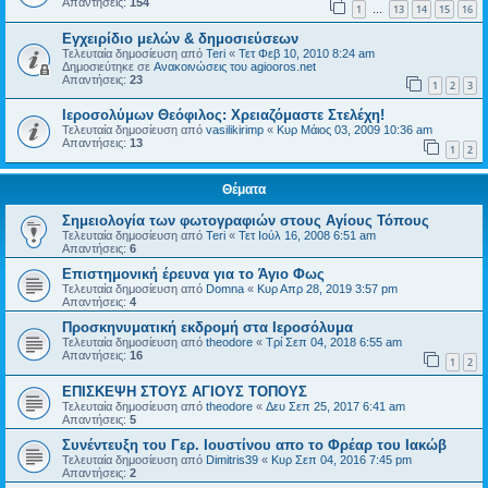
Απαντήσεις:
154
1
13
14
15
16
…
Εγχειρίδιο μελών & δημοσιεύσεων
Τελευταία δημοσίευση από
Teri
«
Τετ Φεβ 10, 2010 8:24 am
Δημοσιεύτηκε σε
Ανακοινώσεις του agiooros.net
Απαντήσεις:
23
1
2
3
Ιεροσολύμων Θεόφιλος: Χρειαζόμαστε Στελέχη!
Τελευταία δημοσίευση από
vasilikirimp
«
Κυρ Μάιος 03, 2009 10:36 am
Απαντήσεις:
13
1
2
Θέματα
Σημειολογία των φωτογραφιών στους Αγίους Τόπους
Τελευταία δημοσίευση από
Teri
«
Τετ Ιούλ 16, 2008 6:51 am
Απαντήσεις:
6
Επιστημονική έρευνα για το Άγιο Φως
Τελευταία δημοσίευση από
Domna
«
Κυρ Απρ 28, 2019 3:57 pm
Απαντήσεις:
4
Προσκηνυματική εκδρομή στα Ιεροσόλυμα
Τελευταία δημοσίευση από
theodore
«
Τρί Σεπ 04, 2018 6:55 am
Απαντήσεις:
16
1
2
ΕΠΙΣΚΕΨΗ ΣΤΟΥΣ ΑΓΙΟΥΣ ΤΟΠΟΥΣ
Τελευταία δημοσίευση από
theodore
«
Δευ Σεπ 25, 2017 6:41 am
Απαντήσεις:
5
Συνέντευξη του Γερ. Ιουστίνου απο το Φρέαρ του Ιακώβ
Τελευταία δημοσίευση από
Dimitris39
«
Κυρ Σεπ 04, 2016 7:45 pm
Απαντήσεις:
2