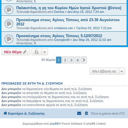
Απαντήσεις:
1
Παλαιστίνη, η γη του Κυρίου Ημών Ιησού Χριστού (βίντεο)
Τελευταία δημοσίευση από
Domna
«
Δευ Απρ 16, 2012 7:24 am
Προσκύνημα στους Αγίους Τόπους από 23-30 Αυγούστου
2012
Τελευταία δημοσίευση από
xristianos.net
«
Τρί Απρ 03, 2012 7:22 pm
Προσκύνημα στους Αγίους Τόπους 5-12/07/2012
Τελευταία δημοσίευση από
GeorgiosM
«
Δευ Μαρ 26, 2012 11:02 am
Απαντήσεις:
3
Νέο Θέμα
1
2
3
4
Επόμενη
80 θέματα
Μετάβαση σε
ΠΡΟΣΒΆΣΕΙΣ ΣΕ ΑΥΤΉ ΤΗ Δ. ΣΥΖΉΤΗΣΗ
Δεν μπορείτε
να δημοσιεύετε νέα θέματα σε αυτή τη Δ. Συζήτηση
Δεν μπορείτε
να απαντάτε σε θέματα σε αυτή τη Δ. Συζήτηση
Δεν μπορείτε
να επεξεργάζεστε τις δημοσιεύσεις σας σε αυτή τη Δ. Συζήτηση
Δεν μπορείτε
να διαγράφετε τις δημοσιεύσεις σας σε αυτή τη Δ. Συζήτηση
Δεν μπορείτε
να επισυνάπτετε αρχεία σε αυτή τη Δ. Συζήτηση
Ευρετήριο Δ. Συζήτησης
Όλοι οι χρόνοι είναι
UTC
Δημιουργήθηκε από
phpBB
® Forum Software © phpBB Limited