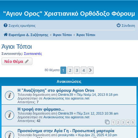
"Αγιον Ορος" Χριστιανικό Ορθόδοξο Φόρουμ
Συχνές ερωτήσεις
Σύνδεση
Ευρετήριο Δ. Συζήτησης
Άγιοι Τόποι
Άγιοι Τόποι
Άγιοι Τόποι
Συντονιστής:
Συντονιστές
Νέο Θέμα
1
2
3
4
Επόμενη
80 θέματα
Ανακοινώσεις
Η "Αναζήτηση" στο φόρουμ Agion Oros
Τελευταία δημοσίευση από
Dimitris39
«
Πέμ Νοέμ 14, 2013 8:18 pm
Δημοσιεύτηκε σε
Ανακοινώσεις του agiooros.net
Απαντήσεις:
7
H τροφή σαν φάρμακο...
Τελευταία δημοσίευση από
Dimitris39
«
Πέμ Σεπ 12, 2013 10:36 am
Δημοσιεύτηκε σε
Ανακοινώσεις του agiooros.net
Απαντήσεις:
42
1
2
3
4
5
Προσκύνημα στην Αγία Γη - Προσωπική μαρτυρία
Τελευταία δημοσίευση από
proskynitis
«
Κυρ Δεκ 21, 2025 4:10 pm