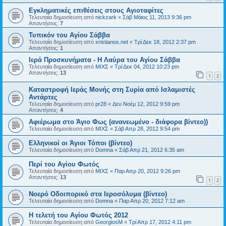
Εγκληματικές επιθέσεις στους Αγιοταφίτες
Τελευταία δημοσίευση από
nickzark
«
Σάβ Μάιος 11, 2013 9:36 pm
Απαντήσεις:
7
Τυπικόν του Αγίου Σάββα
Τελευταία δημοσίευση από
xristianos.net
«
Τρί Δεκ 18, 2012 2:37 pm
Απαντήσεις:
1
Ιερά Προσκυνήματα - Η Λαύρα του Αγίου Σάββα
Τελευταία δημοσίευση από
ΜΙΧΣ
«
Τρί Δεκ 04, 2012 10:23 pm
Απαντήσεις:
13
1
2
Καταστροφή Ιεράς Μονής στη Συρία από Ισλαμιστές
Αντάρτες
Τελευταία δημοσίευση από
pr28
«
Δευ Νοέμ 12, 2012 9:59 pm
Απαντήσεις:
4
Αφιέρωμα στο Άγιο Φως (ανανεωμένο - διάφορα βίντεο))
Τελευταία δημοσίευση από
ΜΙΧΣ
«
Σάβ Απρ 28, 2012 9:54 pm
Ελληνικοί οι Άγιοι Τόποι (βίντεο)
Τελευταία δημοσίευση από
Domna
«
Σάβ Απρ 21, 2012 6:35 am
Περί του Αγίου Φωτός
Τελευταία δημοσίευση από
ΜΙΧΣ
«
Παρ Απρ 20, 2012 9:26 pm
Απαντήσεις:
13
1
2
Νοερό Οδοιπορικό στα Ιεροσόλυμα (βίντεο)
Τελευταία δημοσίευση από
Domna
«
Παρ Απρ 20, 2012 7:12 am
Η τελετή του Αγίου Φωτός 2012
Τελευταία δημοσίευση από
GeorgiosM
«
Τρί Απρ 17, 2012 4:11 pm