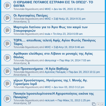
Ο ΙΟΡΔΑΝΗΣ ΠΟΤΑΜΟΣ ΕΣΤΡΑΦΗ ΕΙΣ ΤΑ ΟΠΙΣΩ"- ΤΟ
ΘΑΥΜΑ
Τελευταία δημοσίευση από
ΜΙΧΣ
«
Δευ Ιαν 05, 2015 11:55 pm
Οι Αγιοταφίτες Πατέρες
Τελευταία δημοσίευση από
ΜΙΧΣ
«
Σάβ Νοέμ 15, 2014 8:31 pm
Απαντήσεις:
1
Μαρτυρία Λατίνου για το Άγιο Φως τον καιρό των
Σταυροφοριών
Τελευταία δημοσίευση από
toula
«
Τετ Απρ 23, 2014 6:09 am
ΤΩΡΑ.... απευθειας τελετή Αφής Αγίου Φωτός Πανάγιος
Τάφος
Τελευταία δημοσίευση από
ΜΙΧΣ
«
Σάβ Απρ 19, 2014 9:46 am
Αφέθηκαν ελεύθερες στο Λίβανο οι μοναχές της Αγίας
Θέκλας
Τελευταία δημοσίευση από
dionysisgr
«
Παρ Μαρ 14, 2014 7:03 am
Απαντήσεις:
6
Ιερά Προσκυνήματα - H Αγία Βηθλεέμ
Τελευταία δημοσίευση από
Αχιλλέας Παλαμάς
«
Παρ Δεκ 20, 2013 10:11 pm
Απαντήσεις:
3
γέρων Χρυσόστομος, Ηγούμενος της Ι. Μονής Αγ.
Γερασίμου Ιορδ
Τελευταία δημοσίευση από
ΜΙΧΣ
«
Δευ Ιουν 03, 2013 3:12 pm
Παναγία Ιεροσολυμίτισσα:Η Αχειροποίητος εικόνα της
Παναγίας!
Τελευταία δημοσίευση από
nickzark
«
Παρ Μάιος 31, 2013 1:25 pm
Απαντήσεις:
17
1
2