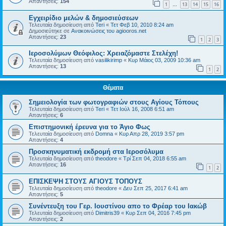
Απαντήσεις:
154
1
13
14
15
16
…
Εγχειρίδιο μελών & δημοσιεύσεων
Τελευταία δημοσίευση από
Teri
«
Τετ Φεβ 10, 2010 8:24 am
Δημοσιεύτηκε σε
Ανακοινώσεις του agiooros.net
Απαντήσεις:
23
1
2
3
Ιεροσολύμων Θεόφιλος: Χρειαζόμαστε Στελέχη!
Τελευταία δημοσίευση από
vasilikirimp
«
Κυρ Μάιος 03, 2009 10:36 am
Απαντήσεις:
13
1
2
Θέματα
Σημειολογία των φωτογραφιών στους Αγίους Τόπους
Τελευταία δημοσίευση από
Teri
«
Τετ Ιούλ 16, 2008 6:51 am
Απαντήσεις:
6
Επιστημονική έρευνα για το Άγιο Φως
Τελευταία δημοσίευση από
Domna
«
Κυρ Απρ 28, 2019 3:57 pm
Απαντήσεις:
4
Προσκηνυματική εκδρομή στα Ιεροσόλυμα
Τελευταία δημοσίευση από
theodore
«
Τρί Σεπ 04, 2018 6:55 am
Απαντήσεις:
16
1
2
ΕΠΙΣΚΕΨΗ ΣΤΟΥΣ ΑΓΙΟΥΣ ΤΟΠΟΥΣ
Τελευταία δημοσίευση από
theodore
«
Δευ Σεπ 25, 2017 6:41 am
Απαντήσεις:
5
Συνέντευξη του Γερ. Ιουστίνου απο το Φρέαρ του Ιακώβ
Τελευταία δημοσίευση από
Dimitris39
«
Κυρ Σεπ 04, 2016 7:45 pm
Απαντήσεις:
2