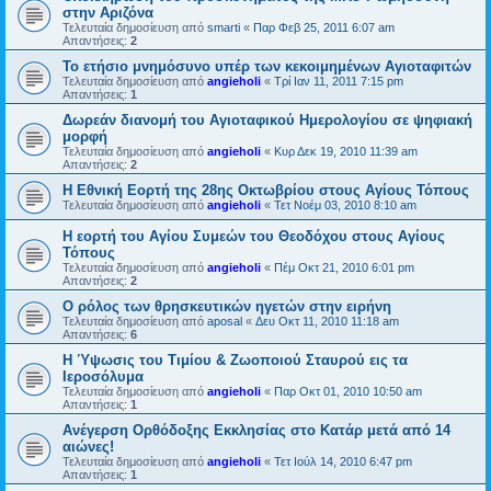
στην Αριζόνα
Τελευταία δημοσίευση από
smarti
«
Παρ Φεβ 25, 2011 6:07 am
Απαντήσεις:
2
Το ετήσιο μνημόσυνο υπέρ των κεκοιμημένων Αγιοταφιτών
Τελευταία δημοσίευση από
angieholi
«
Τρί Ιαν 11, 2011 7:15 pm
Απαντήσεις:
1
Δωρεάν διανομή του Αγιοταφικού Ημερολογίου σε ψηφιακή
μορφή
Τελευταία δημοσίευση από
angieholi
«
Κυρ Δεκ 19, 2010 11:39 am
Απαντήσεις:
2
Η Εθνική Εορτή της 28ης Οκτωβρίου στους Αγίους Τόπους
Τελευταία δημοσίευση από
angieholi
«
Τετ Νοέμ 03, 2010 8:10 am
Η εορτή του Αγίου Συμεών του Θεοδόχου στους Αγίους
Τόπους
Τελευταία δημοσίευση από
angieholi
«
Πέμ Οκτ 21, 2010 6:01 pm
Απαντήσεις:
2
O ρόλος των θρησκευτικών ηγετών στην ειρήνη
Τελευταία δημοσίευση από
aposal
«
Δευ Οκτ 11, 2010 11:18 am
Απαντήσεις:
6
Η Ύψωσις του Τιμίου & Ζωοποιού Σταυρού εις τα
Ιεροσόλυμα
Τελευταία δημοσίευση από
angieholi
«
Παρ Οκτ 01, 2010 10:50 am
Απαντήσεις:
1
Ανέγερση Ορθόδοξης Εκκλησίας στο Κατάρ μετά από 14
αιώνες!
Τελευταία δημοσίευση από
angieholi
«
Τετ Ιούλ 14, 2010 6:47 pm
Απαντήσεις:
1