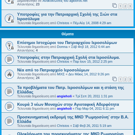
Δημοσιεύτηκε σε
Ανακοινώσεις του agiooros.net
Απαντήσεις:
23
1
2
3
Υποτροφίες για την Πατριαρχική Σχολή της Σιών στα
Ιεροσόλυμα
Τελευταία δημοσίευση από
Christos
«
Πέμ Αύγ 14, 2008 4:29 am
Θέματα
Επίσημοι Ιστοχώροι του Πατριαρχείου Ιεροσολύμων
Τελευταία δημοσίευση από
Domna
«
Σάβ Φεβ 18, 2012 6:44 am
Απαντήσεις:
4
Υποτροφίες στην Πατριαρχική Σχολή στα Ιεροσόλυμα.
Τελευταία δημοσίευση από
Christos
«
Παρ Ιουν 15, 2012 2:25 pm
Νέα από το Πατριαρχείο Ιεροσολύμων
Τελευταία δημοσίευση από
ΜΙΧΣ
«
Δευ Μάιος 14, 2012 9:26 pm
Απαντήσεις:
24
1
2
3
Τα προβλήματα του Πατρ. Ιεροσολύμων και η στάση της
Ελλάδας
Τελευταία δημοσίευση από
angieholi
«
Τρί Σεπ 20, 2011 1:31 pm
Κουρά 3 νέων Μοναχών στην Αγιοταφική Αδερφότητα
Τελευταία δημοσίευση από
angieholi
«
Παρ Μαρ 04, 2011 6:11 pm
Προσκυνηματική εκδρομή της ΜΚΟ 'Ρωμηοσύνη' στην Β.Α.
Ελλάδα
Τελευταία δημοσίευση από
Christos
«
Σάβ Φεβ 26, 2011 5:19 am
Ολοκλήρωση του προσκυνήματος της ΜΚΟ Ρωμηοσύνη