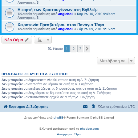
Απαντήσεις:
3
Η εορτή των Χριστουγέννων στη Βηθλεέμ
Τελευταία δημοσίευση από
angieholi
«
Κυρ Ιαν 10, 2010 9:49 am
Απαντήσεις:
3
Χειροτονία Πρεσβυτέρου στον Πανάγιο Τάφο
Τελευταία δημοσίευση από
angieholi
«
Σάβ Ιαν 09, 2010 9:15 am
Νέο Θέμα
1
2
3
Επόμενη
51 θέματα
Μετάβαση σε
ΠΡΟΣΒΆΣΕΙΣ ΣΕ ΑΥΤΉ ΤΗ Δ. ΣΥΖΉΤΗΣΗ
Δεν μπορείτε
να δημοσιεύετε νέα θέματα σε αυτή τη Δ. Συζήτηση
Δεν μπορείτε
να απαντάτε σε θέματα σε αυτή τη Δ. Συζήτηση
Δεν μπορείτε
να επεξεργάζεστε τις δημοσιεύσεις σας σε αυτή τη Δ. Συζήτηση
Δεν μπορείτε
να διαγράφετε τις δημοσιεύσεις σας σε αυτή τη Δ. Συζήτηση
Δεν μπορείτε
να επισυνάπτετε αρχεία σε αυτή τη Δ. Συζήτηση
Ευρετήριο Δ. Συζήτησης
Όλοι οι χρόνοι είναι
UTC
Δημιουργήθηκε από
phpBB
® Forum Software © phpBB Limited
Ελληνική μετάφραση από το
phpbbgr.com
Απόρρητο
|
Όροι