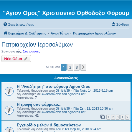
"Αγιον Ορος" Χριστιανικό Ορθόδοξο Φόρουμ
Συχνές ερωτήσεις
Σύνδεση
Ευρετήριο Δ. Συζήτησης
Άγιοι Τόποι
Πατριαρχείον Ιεροσολύμων
Πατριαρχείον Ιεροσολύμων
Συντονιστής:
Συντονιστές
Νέο Θέμα
1
2
3
Επόμενη
51 θέματα
Ανακοινώσεις
Η "Αναζήτηση" στο φόρουμ Agion Oros
Τελευταία δημοσίευση από
Dimitris39
«
Πέμ Νοέμ 14, 2013 8:18 pm
Δημοσιεύτηκε σε
Ανακοινώσεις του agiooros.net
Απαντήσεις:
7
H τροφή σαν φάρμακο...
Τελευταία δημοσίευση από
Dimitris39
«
Πέμ Σεπ 12, 2013 10:36 am
Δημοσιεύτηκε σε
Ανακοινώσεις του agiooros.net
Απαντήσεις:
42
1
2
3
4
5
Εγχειρίδιο μελών & δημοσιεύσεων
Τελευταία δημοσίευση από
Teri
«
Τετ Φεβ 10, 2010 8:24 am