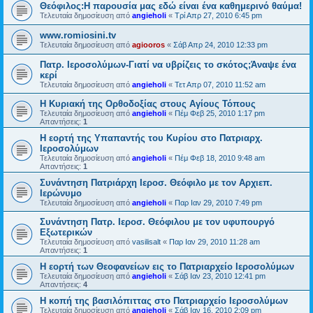
Θεόφιλος:Η παρουσία μας εδώ είναι ένα καθημερινό θαύμα!
Τελευταία δημοσίευση από
angieholi
«
Τρί Απρ 27, 2010 6:45 pm
www.romiosini.tv
Τελευταία δημοσίευση από
agiooros
«
Σάβ Απρ 24, 2010 12:33 pm
Πατρ. Ιεροσολύμων-Γιατί να υβρίζεις το σκότος;Άναψε ένα
κερί
Τελευταία δημοσίευση από
angieholi
«
Τετ Απρ 07, 2010 11:52 am
H Κυριακή της Ορθοδοξίας στους Αγίους Τόπους
Τελευταία δημοσίευση από
angieholi
«
Πέμ Φεβ 25, 2010 1:17 pm
Απαντήσεις:
1
Η εορτή της Υπαπαντής του Κυρίου στο Πατριαρχ.
Ιεροσολύμων
Τελευταία δημοσίευση από
angieholi
«
Πέμ Φεβ 18, 2010 9:48 am
Απαντήσεις:
1
Συνάντηση Πατριάρχη Ιεροσ. Θεόφιλο με τον Αρχιεπ.
Ιερώνυμο
Τελευταία δημοσίευση από
angieholi
«
Παρ Ιαν 29, 2010 7:49 pm
Συνάντηση Πατρ. Ιεροσ. Θεόφιλου με τον υφυπουργό
Εξωτερικών
Τελευταία δημοσίευση από
vasilisalt
«
Παρ Ιαν 29, 2010 11:28 am
Απαντήσεις:
1
H εορτή των Θεοφανείων εις το Πατριαρχείο Ιεροσολύμων
Τελευταία δημοσίευση από
angieholi
«
Σάβ Ιαν 23, 2010 12:41 pm
Απαντήσεις:
4
H κοπή της βασιλόπιττας στο Πατριαρχείο Ιεροσολύμων
Τελευταία δημοσίευση από
angieholi
«
Σάβ Ιαν 16, 2010 2:09 pm