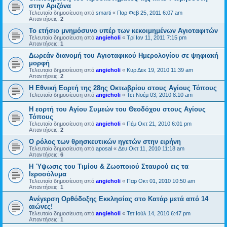
στην Αριζόνα
Τελευταία δημοσίευση από
smarti
«
Παρ Φεβ 25, 2011 6:07 am
Απαντήσεις:
2
Το ετήσιο μνημόσυνο υπέρ των κεκοιμημένων Αγιοταφιτών
Τελευταία δημοσίευση από
angieholi
«
Τρί Ιαν 11, 2011 7:15 pm
Απαντήσεις:
1
Δωρεάν διανομή του Αγιοταφικού Ημερολογίου σε ψηφιακή
μορφή
Τελευταία δημοσίευση από
angieholi
«
Κυρ Δεκ 19, 2010 11:39 am
Απαντήσεις:
2
Η Εθνική Εορτή της 28ης Οκτωβρίου στους Αγίους Τόπους
Τελευταία δημοσίευση από
angieholi
«
Τετ Νοέμ 03, 2010 8:10 am
Η εορτή του Αγίου Συμεών του Θεοδόχου στους Αγίους
Τόπους
Τελευταία δημοσίευση από
angieholi
«
Πέμ Οκτ 21, 2010 6:01 pm
Απαντήσεις:
2
O ρόλος των θρησκευτικών ηγετών στην ειρήνη
Τελευταία δημοσίευση από
aposal
«
Δευ Οκτ 11, 2010 11:18 am
Απαντήσεις:
6
Η Ύψωσις του Τιμίου & Ζωοποιού Σταυρού εις τα
Ιεροσόλυμα
Τελευταία δημοσίευση από
angieholi
«
Παρ Οκτ 01, 2010 10:50 am
Απαντήσεις:
1
Ανέγερση Ορθόδοξης Εκκλησίας στο Κατάρ μετά από 14
αιώνες!
Τελευταία δημοσίευση από
angieholi
«
Τετ Ιούλ 14, 2010 6:47 pm
Απαντήσεις:
1