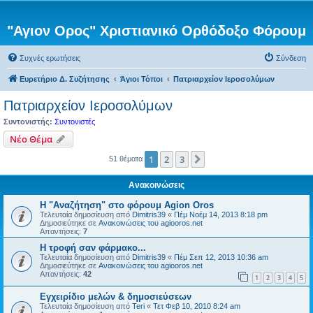
"Αγιον Ορος" Χριστιανικό Ορθόδοξο Φόρουμ
Συχνές ερωτήσεις
Σύνδεση
Ευρετήριο Δ. Συζήτησης
Άγιοι Τόποι
Πατριαρχείον Ιεροσολύμων
Πατριαρχείον Ιεροσολύμων
Συντονιστής:
Συντονιστές
Νέο Θέμα
1
2
3
Επόμενη
51 θέματα
Ανακοινώσεις
Η "Αναζήτηση" στο φόρουμ Agion Oros
Τελευταία δημοσίευση από
Dimitris39
«
Πέμ Νοέμ 14, 2013 8:18 pm
Δημοσιεύτηκε σε
Ανακοινώσεις του agiooros.net
Απαντήσεις:
7
H τροφή σαν φάρμακο...
Τελευταία δημοσίευση από
Dimitris39
«
Πέμ Σεπ 12, 2013 10:36 am
Δημοσιεύτηκε σε
Ανακοινώσεις του agiooros.net
Απαντήσεις:
42
1
2
3
4
5
Εγχειρίδιο μελών & δημοσιεύσεων
Τελευταία δημοσίευση από
Teri
«
Τετ Φεβ 10, 2010 8:24 am