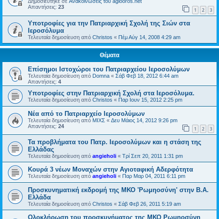
Δημοσιεύτηκε σε
Ανακοινώσεις του agiooros.net
Απαντήσεις:
23
1
2
3
Υποτροφίες για την Πατριαρχική Σχολή της Σιών στα
Ιεροσόλυμα
Τελευταία δημοσίευση από
Christos
«
Πέμ Αύγ 14, 2008 4:29 am
Θέματα
Επίσημοι Ιστοχώροι του Πατριαρχείου Ιεροσολύμων
Τελευταία δημοσίευση από
Domna
«
Σάβ Φεβ 18, 2012 6:44 am
Απαντήσεις:
4
Υποτροφίες στην Πατριαρχική Σχολή στα Ιεροσόλυμα.
Τελευταία δημοσίευση από
Christos
«
Παρ Ιουν 15, 2012 2:25 pm
Νέα από το Πατριαρχείο Ιεροσολύμων
Τελευταία δημοσίευση από
ΜΙΧΣ
«
Δευ Μάιος 14, 2012 9:26 pm
Απαντήσεις:
24
1
2
3
Τα προβλήματα του Πατρ. Ιεροσολύμων και η στάση της
Ελλάδας
Τελευταία δημοσίευση από
angieholi
«
Τρί Σεπ 20, 2011 1:31 pm
Κουρά 3 νέων Μοναχών στην Αγιοταφική Αδερφότητα
Τελευταία δημοσίευση από
angieholi
«
Παρ Μαρ 04, 2011 6:11 pm
Προσκυνηματική εκδρομή της ΜΚΟ 'Ρωμηοσύνη' στην Β.Α.
Ελλάδα
Τελευταία δημοσίευση από
Christos
«
Σάβ Φεβ 26, 2011 5:19 am
Ολοκλήρωση του προσκυνήματος της ΜΚΟ Ρωμηοσύνη