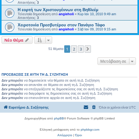
Απαντήσεις:
3
Η εορτή των Χριστουγέννων στη Βηθλεέμ
Τελευταία δημοσίευση από
angieholi
«
Κυρ Ιαν 10, 2010 9:49 am
Απαντήσεις:
3
Χειροτονία Πρεσβυτέρου στον Πανάγιο Τάφο
Τελευταία δημοσίευση από
angieholi
«
Σάβ Ιαν 09, 2010 9:15 am
Νέο Θέμα
1
2
3
Επόμενη
51 θέματα
Μετάβαση σε
ΠΡΟΣΒΆΣΕΙΣ ΣΕ ΑΥΤΉ ΤΗ Δ. ΣΥΖΉΤΗΣΗ
Δεν μπορείτε
να δημοσιεύετε νέα θέματα σε αυτή τη Δ. Συζήτηση
Δεν μπορείτε
να απαντάτε σε θέματα σε αυτή τη Δ. Συζήτηση
Δεν μπορείτε
να επεξεργάζεστε τις δημοσιεύσεις σας σε αυτή τη Δ. Συζήτηση
Δεν μπορείτε
να διαγράφετε τις δημοσιεύσεις σας σε αυτή τη Δ. Συζήτηση
Δεν μπορείτε
να επισυνάπτετε αρχεία σε αυτή τη Δ. Συζήτηση
Ευρετήριο Δ. Συζήτησης
Όλοι οι χρόνοι είναι
UTC
Δημιουργήθηκε από
phpBB
® Forum Software © phpBB Limited
Ελληνική μετάφραση από το
phpbbgr.com
Απόρρητο
|
Όροι