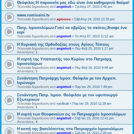
Θεόφιλος:Η παρουσία μας εδώ είναι ένα καθημερινό θαύμα!
Τελευταία δημοσίευση από
angieholi
«
Τρί Απρ 27, 2010 6:45 pm
www.romiosini.tv
Τελευταία δημοσίευση από
agiooros
«
Σάβ Απρ 24, 2010 12:33 pm
Πατρ. Ιεροσολύμων-Γιατί να υβρίζεις το σκότος;Άναψε ένα
κερί
Τελευταία δημοσίευση από
angieholi
«
Τετ Απρ 07, 2010 11:52 am
H Κυριακή της Ορθοδοξίας στους Αγίους Τόπους
Τελευταία δημοσίευση από
angieholi
«
Πέμ Φεβ 25, 2010 1:17 pm
Απαντήσεις:
1
Η εορτή της Υπαπαντής του Κυρίου στο Πατριαρχ.
Ιεροσολύμων
Τελευταία δημοσίευση από
angieholi
«
Πέμ Φεβ 18, 2010 9:48 am
Απαντήσεις:
1
Συνάντηση Πατριάρχη Ιεροσ. Θεόφιλο με τον Αρχιεπ.
Ιερώνυμο
Τελευταία δημοσίευση από
angieholi
«
Παρ Ιαν 29, 2010 7:49 pm
Συνάντηση Πατρ. Ιεροσ. Θεόφιλου με τον υφυπουργό
Εξωτερικών
Τελευταία δημοσίευση από
vasilisalt
«
Παρ Ιαν 29, 2010 11:28 am
Απαντήσεις:
1
H εορτή των Θεοφανείων εις το Πατριαρχείο Ιεροσολύμων
Τελευταία δημοσίευση από
angieholi
«
Σάβ Ιαν 23, 2010 12:41 pm
Απαντήσεις:
4
H κοπή της βασιλόπιττας στο Πατριαρχείο Ιεροσολύμων
Τελευταία δημοσίευση από
angieholi
«
Σάβ Ιαν 16, 2010 2:09 pm