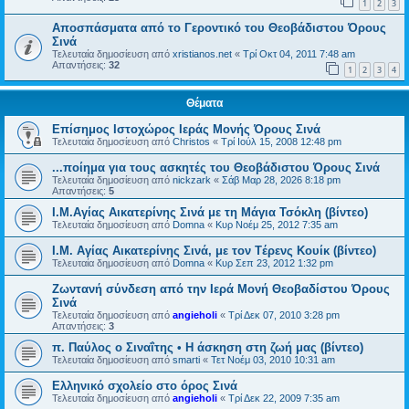
1
2
3
Αποσπάσματα από το Γεροντικό του Θεοβάδιστου Όρους
Σινά
Τελευταία δημοσίευση από
xristianos.net
«
Τρί Οκτ 04, 2011 7:48 am
Απαντήσεις:
32
1
2
3
4
Θέματα
Επίσημος Ιστοχώρος Ιεράς Μονής Όρους Σινά
Τελευταία δημοσίευση από
Christos
«
Τρί Ιούλ 15, 2008 12:48 pm
...ποίημα για τους ασκητές του Θεοβάδιστου Όρους Σινά
Τελευταία δημοσίευση από
nickzark
«
Σάβ Μαρ 28, 2026 8:18 pm
Απαντήσεις:
5
Ι.Μ.Αγίας Αικατερίνης Σινά με τη Μάγια Τσόκλη (βίντεο)
Τελευταία δημοσίευση από
Domna
«
Κυρ Νοέμ 25, 2012 7:35 am
Ι.Μ. Αγίας Αικατερίνης Σινά, με τον Tέρενς Κουίκ (βίντεο)
Τελευταία δημοσίευση από
Domna
«
Κυρ Σεπ 23, 2012 1:32 pm
Ζωντανή σύνδεση από την Ιερά Μονή Θεοβαδίστου Όρους
Σινά
Τελευταία δημοσίευση από
angieholi
«
Τρί Δεκ 07, 2010 3:28 pm
Απαντήσεις:
3
π. Παύλος ο Σιναΐτης • Η άσκηση στη ζωή μας (βίντεο)
Τελευταία δημοσίευση από
smarti
«
Τετ Νοέμ 03, 2010 10:31 am
Ελληνικό σχολείο στο όρος Σινά
Τελευταία δημοσίευση από
angieholi
«
Τρί Δεκ 22, 2009 7:35 am