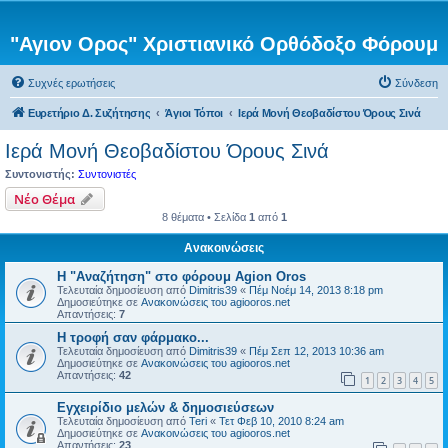
"Αγιον Ορος" Χριστιανικό Ορθόδοξο Φόρουμ
Συχνές ερωτήσεις
Σύνδεση
Ευρετήριο Δ. Συζήτησης
Άγιοι Τόποι
Ιερά Μονή Θεοβαδίστου Όρους Σινά
Ιερά Μονή Θεοβαδίστου Όρους Σινά
Συντονιστής:
Συντονιστές
Νέο Θέμα
8 θέματα • Σελίδα
1
από
1
Ανακοινώσεις
Η "Αναζήτηση" στο φόρουμ Agion Oros
Τελευταία δημοσίευση από
Dimitris39
«
Πέμ Νοέμ 14, 2013 8:18 pm
Δημοσιεύτηκε σε
Ανακοινώσεις του agiooros.net
Απαντήσεις:
7
H τροφή σαν φάρμακο...
Τελευταία δημοσίευση από
Dimitris39
«
Πέμ Σεπ 12, 2013 10:36 am
Δημοσιεύτηκε σε
Ανακοινώσεις του agiooros.net
Απαντήσεις:
42
1
2
3
4
5
Εγχειρίδιο μελών & δημοσιεύσεων
Τελευταία δημοσίευση από
Teri
«
Τετ Φεβ 10, 2010 8:24 am
Δημοσιεύτηκε σε
Ανακοινώσεις του agiooros.net
Απαντήσεις:
23