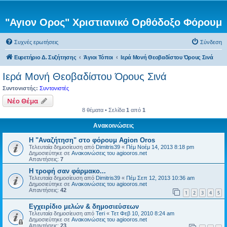
"Αγιον Ορος" Χριστιανικό Ορθόδοξο Φόρουμ
Συχνές ερωτήσεις
Σύνδεση
Ευρετήριο Δ. Συζήτησης
Άγιοι Τόποι
Ιερά Μονή Θεοβαδίστου Όρους Σινά
Ιερά Μονή Θεοβαδίστου Όρους Σινά
Συντονιστής:
Συντονιστές
Νέο Θέμα
8 θέματα • Σελίδα
1
από
1
Ανακοινώσεις
Η "Αναζήτηση" στο φόρουμ Agion Oros
Τελευταία δημοσίευση από
Dimitris39
«
Πέμ Νοέμ 14, 2013 8:18 pm
Δημοσιεύτηκε σε
Ανακοινώσεις του agiooros.net
Απαντήσεις:
7
H τροφή σαν φάρμακο...
Τελευταία δημοσίευση από
Dimitris39
«
Πέμ Σεπ 12, 2013 10:36 am
Δημοσιεύτηκε σε
Ανακοινώσεις του agiooros.net
Απαντήσεις:
42
1
2
3
4
5
Εγχειρίδιο μελών & δημοσιεύσεων
Τελευταία δημοσίευση από
Teri
«
Τετ Φεβ 10, 2010 8:24 am
Δημοσιεύτηκε σε
Ανακοινώσεις του agiooros.net
Απαντήσεις:
23