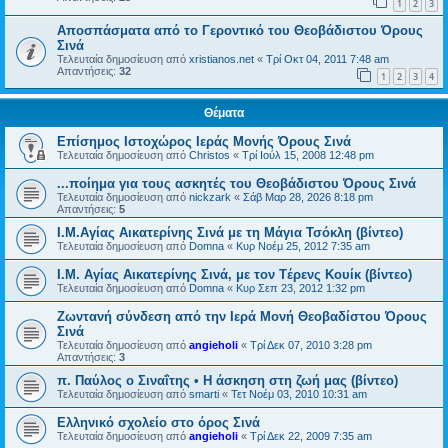
1
2
3
Αποσπάσματα από το Γεροντικό του Θεοβάδιστου Όρους
Σινά
Τελευταία δημοσίευση από
xristianos.net
«
Τρί Οκτ 04, 2011 7:48 am
Απαντήσεις:
32
1
2
3
4
Θέματα
Επίσημος Ιστοχώρος Ιεράς Μονής Όρους Σινά
Τελευταία δημοσίευση από
Christos
«
Τρί Ιούλ 15, 2008 12:48 pm
...ποίημα για τους ασκητές του Θεοβάδιστου Όρους Σινά
Τελευταία δημοσίευση από
nickzark
«
Σάβ Μαρ 28, 2026 8:18 pm
Απαντήσεις:
5
Ι.Μ.Αγίας Αικατερίνης Σινά με τη Μάγια Τσόκλη (βίντεο)
Τελευταία δημοσίευση από
Domna
«
Κυρ Νοέμ 25, 2012 7:35 am
Ι.Μ. Αγίας Αικατερίνης Σινά, με τον Tέρενς Κουίκ (βίντεο)
Τελευταία δημοσίευση από
Domna
«
Κυρ Σεπ 23, 2012 1:32 pm
Ζωντανή σύνδεση από την Ιερά Μονή Θεοβαδίστου Όρους
Σινά
Τελευταία δημοσίευση από
angieholi
«
Τρί Δεκ 07, 2010 3:28 pm
Απαντήσεις:
3
π. Παύλος ο Σιναΐτης • Η άσκηση στη ζωή μας (βίντεο)
Τελευταία δημοσίευση από
smarti
«
Τετ Νοέμ 03, 2010 10:31 am
Ελληνικό σχολείο στο όρος Σινά
Τελευταία δημοσίευση από
angieholi
«
Τρί Δεκ 22, 2009 7:35 am