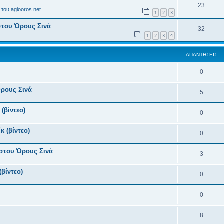
23
του agiooros.net
1
2
3
στου Όρους Σινά
32
1
2
3
4
ΑΠΑΝΤΉΣΕΙΣ
0
Όρους Σινά
5
(βίντεο)
0
κ (βίντεο)
0
στου Όρους Σινά
3
(βίντεο)
0
0
8