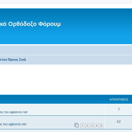
νικό Ορθόδοξο Φόρουμ
στου Όρους Σινά
ΑΠΑΝΤΉΣΕΙΣ
7
ις του agiooros.net
42
ς του agiooros.net
1
2
3
4
5