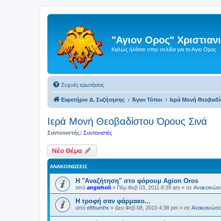
"Αγιον Ορος" Χριστια
Καλώς ήλθατε στην σελίδα για το Αγιο Ορος
Συχνές ερωτήσεις
Ευρετήριο Δ. Συζήτησης
Άγιοι Τόποι
Ιερά Μονή Θεοβαδί
Ιερά Μονή Θεοβαδίστου Όρους Σινά
Συντονιστής:
Συντονιστές
Νέο Θέμα
ΑΝΑΚΟΙΝΏΣΕΙΣ
Η "Αναζήτηση" στο φόρουμ Agion Oros
από
angieholi
»
Πέμ Φεβ 03, 2011 8:39 am
» σε
Ανακοινώσε
H τροφή σαν φάρμακο...
από
efthumhs
»
Δευ Φεβ 08, 2010 4:38 pm
» σε
Ανακοινώσει