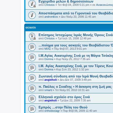
Εγχειρίδιο μελών & δημοσιεύσεων
από
Christos
»
Τετ Φεβ 04, 2009 5:21 pm
» σε
Ανακοινώσεις 
Αποσπάσματα από το Γεροντικό του Θεοβάδι
από
andronikos
»
Δευ Νοέμ 20, 2006 11:45 am
ΘΈΜΑΤΑ
Επίσημος Ιστοχώρος Ιεράς Μονής Όρους Σινά
από
Christos
»
Τρί Ιούλ 15, 2008 12:48 pm
...ποίημα για τους ασκητές του Θεοβάδιστου 
από
ΜΙΧΣ
»
Πέμ Φεβ 07, 2013 9:01 pm
Ι.Μ.Αγίας Αικατερίνης Σινά με τη Μάγια Τσόκλη 
από
Domna
»
Κυρ Νοέμ 25, 2012 7:35 am
Ι.Μ. Αγίας Αικατερίνης Σινά, με τον Tέρενς Κουί
από
Domna
»
Κυρ Σεπ 23, 2012 1:32 pm
Ζωντανή σύνδεση από την Ιερά Μονή Θεοβαδί
από
angieholi
»
Δευ Δεκ 07, 2009 3:49 pm
π. Παύλος ο Σιναΐτης • Η άσκηση στη ζωή μας 
από
smarti
»
Τετ Νοέμ 03, 2010 10:31 am
Ελληνικό σχολείο στο όρος Σινά
από
angieholi
»
Τρί Δεκ 22, 2009 7:35 am
Εμπρός ...στην Πύλη του Θεού
από
orthodoxiagr
»
Παρ Φεβ 06, 2009 11:40 am