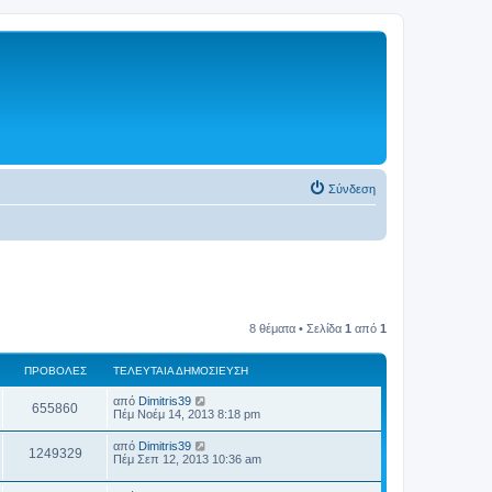
Σύνδεση
8 θέματα • Σελίδα
1
από
1
ΠΡΟΒΟΛΈΣ
ΤΕΛΕΥΤΑΊΑ ΔΗΜΟΣΊΕΥΣΗ
από
Dimitris39
655860
Πέμ Νοέμ 14, 2013 8:18 pm
από
Dimitris39
1249329
Πέμ Σεπ 12, 2013 10:36 am