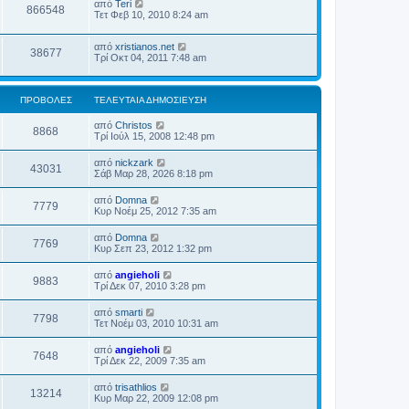
από
Teri
866548
Τετ Φεβ 10, 2010 8:24 am
από
xristianos.net
38677
Τρί Οκτ 04, 2011 7:48 am
ΠΡΟΒΟΛΈΣ
ΤΕΛΕΥΤΑΊΑ ΔΗΜΟΣΊΕΥΣΗ
από
Christos
8868
Τρί Ιούλ 15, 2008 12:48 pm
από
nickzark
43031
Σάβ Μαρ 28, 2026 8:18 pm
από
Domna
7779
Κυρ Νοέμ 25, 2012 7:35 am
από
Domna
7769
Κυρ Σεπ 23, 2012 1:32 pm
από
angieholi
9883
Τρί Δεκ 07, 2010 3:28 pm
από
smarti
7798
Τετ Νοέμ 03, 2010 10:31 am
από
angieholi
7648
Τρί Δεκ 22, 2009 7:35 am
από
trisathlios
13214
Κυρ Μαρ 22, 2009 12:08 pm