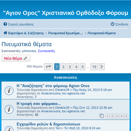
"Αγιον Ορος" Χριστιανικό Ορθόδοξο Φόρουμ
Συχνές ερωτήσεις
Σύνδεση
Ευρετήριο Δ. Συζήτησης
Πνευματικά Ερωτήματα προς τον π. Αντώνιο
Πνευματικά θέματα
Πνευματικά θέματα
Συντονιστές:
pAntonios
,
Συντονιστές
Νέο Θέμα
Σελίδα
1
από
19
1
2
3
4
5
19
Επόμενη
456 θέματα
…
Ανακοινώσεις
Η "Αναζήτηση" στο φόρουμ Agion Oros
Τελευταία δημοσίευση από
Dimitris39
«
Πέμ Νοέμ 14, 2013 8:18 pm
Δημοσιεύτηκε σε
Ανακοινώσεις του agiooros.net
Απαντήσεις:
7
H τροφή σαν φάρμακο...
Τελευταία δημοσίευση από
Dimitris39
«
Πέμ Σεπ 12, 2013 10:36 am
Δημοσιεύτηκε σε
Ανακοινώσεις του agiooros.net
Απαντήσεις:
42
1
2
3
4
5
Εγχειρίδιο μελών & δημοσιεύσεων
Τελευταία δημοσίευση από
Teri
«
Τετ Φεβ 10, 2010 8:24 am