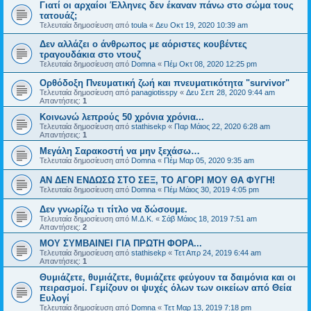
Γιατί οι αρχαίοι Έλληνες δεν έκαναν πάνω στο σώμα τους
τατουάζ;
Τελευταία δημοσίευση από
toula
«
Δευ Οκτ 19, 2020 10:39 am
Δεν αλλάζει ο άνθρωπος με αόριστες κουβέντες
τραγουδάκια στο ντουζ
Τελευταία δημοσίευση από
Domna
«
Πέμ Οκτ 08, 2020 12:25 pm
Ορθόδοξη Πνευματική ζωή και πνευματικότητα "survivor"
Τελευταία δημοσίευση από
panagiotisspy
«
Δευ Σεπ 28, 2020 9:44 am
Απαντήσεις:
1
Κοινωνώ λεπρούς 50 χρόνια χρόνια...
Τελευταία δημοσίευση από
stathisekp
«
Παρ Μάιος 22, 2020 6:28 am
Απαντήσεις:
1
Μεγάλη Σαρακοστή να μην ξεχάσω…
Τελευταία δημοσίευση από
Domna
«
Πέμ Μαρ 05, 2020 9:35 am
ΑΝ ΔΕΝ ΕΝΔΩΣΩ ΣΤΟ ΣΕΞ, ΤΟ ΑΓΟΡΙ ΜΟΥ ΘΑ ΦΥΓΗ!
Τελευταία δημοσίευση από
Domna
«
Πέμ Μάιος 30, 2019 4:05 pm
Δεν γνωρίζω τι τίτλο να δώσουμε.
Τελευταία δημοσίευση από
Μ.Δ.Κ.
«
Σάβ Μάιος 18, 2019 7:51 am
Απαντήσεις:
2
ΜΟΥ ΣΥΜΒΑΙΝΕΙ ΓΙΑ ΠΡΩΤΗ ΦΟΡΑ...
Τελευταία δημοσίευση από
stathisekp
«
Τετ Απρ 24, 2019 6:44 am
Απαντήσεις:
1
Θυμιάζετε, θυμιάζετε, θυμιάζετε φεύγουν τα δαιμόνια και οι
πειρασμοί. Γεμίζουν οι ψυχές όλων των οικείων από Θεία
Ευλογί
Τελευταία δημοσίευση από
Domna
«
Τετ Μαρ 13, 2019 7:18 pm