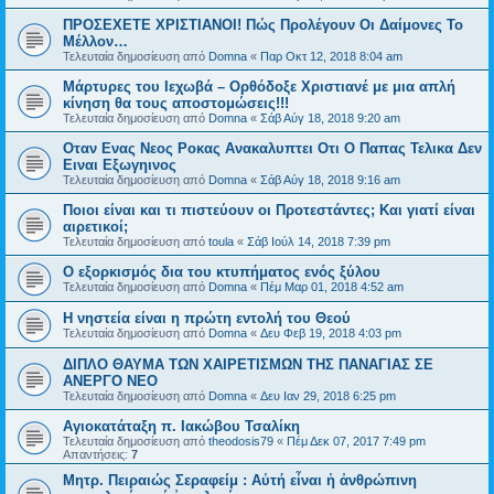
ΠΡΟΣΕΧΕΤΕ ΧΡΙΣΤΙΑΝΟΙ! Πώς Προλέγουν Οι Δαίμονες Το
Μέλλον…
Τελευταία δημοσίευση από
Domna
«
Παρ Οκτ 12, 2018 8:04 am
Μάρτυρες του Ιεχωβά – Ορθόδοξε Χριστιανέ με μια απλή
κίνηση θα τους αποστομώσεις!!!
Τελευταία δημοσίευση από
Domna
«
Σάβ Αύγ 18, 2018 9:20 am
Οταν Ενας Νεος Ροκας Ανακαλυπτει Οτι Ο Παπας Τελικα Δεν
Ειναι Εξωγηινος
Τελευταία δημοσίευση από
Domna
«
Σάβ Αύγ 18, 2018 9:16 am
Ποιοι είναι και τι πιστεύουν οι Προτεστάντες; Και γιατί είναι
αιρετικοί;
Τελευταία δημοσίευση από
toula
«
Σάβ Ιούλ 14, 2018 7:39 pm
Ο εξορκισμός δια του κτυπήματος ενός ξύλου
Τελευταία δημοσίευση από
Domna
«
Πέμ Μαρ 01, 2018 4:52 am
Η νηστεία είναι η πρώτη εντολή του Θεού
Τελευταία δημοσίευση από
Domna
«
Δευ Φεβ 19, 2018 4:03 pm
ΔΙΠΛΟ ΘΑΥΜΑ ΤΩΝ ΧΑΙΡΕΤΙΣΜΩΝ ΤΗΣ ΠΑΝΑΓΙΑΣ ΣΕ
ΑΝΕΡΓΟ ΝΕΟ
Τελευταία δημοσίευση από
Domna
«
Δευ Ιαν 29, 2018 6:25 pm
Αγιοκατάταξη π. Ιακώβου Τσαλίκη
Τελευταία δημοσίευση από
theodosis79
«
Πέμ Δεκ 07, 2017 7:49 pm
Απαντήσεις:
7
Μητρ. Πειραιώς Σεραφείμ : Αὐτή εἶναι ἡ ἀνθρώπινη