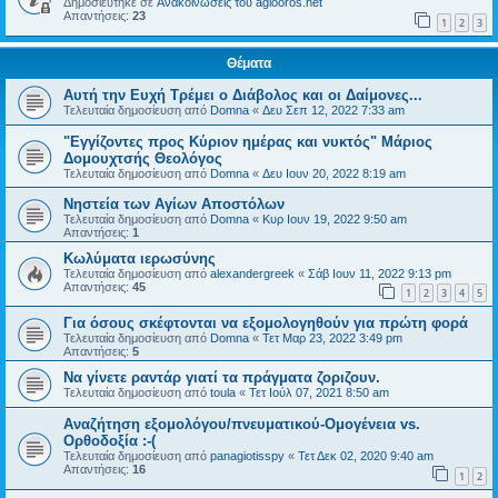
Δημοσιεύτηκε σε
Ανακοινώσεις του agiooros.net
Απαντήσεις:
23
1
2
3
Θέματα
Αυτή την Ευχή Τρέμει ο Διάβολος και οι Δαίμονες...
Τελευταία δημοσίευση από
Domna
«
Δευ Σεπ 12, 2022 7:33 am
"Εγγίζοντες προς Κύριον ημέρας και νυκτός" Μάριος
Δομουχτσής Θεολόγος
Τελευταία δημοσίευση από
Domna
«
Δευ Ιουν 20, 2022 8:19 am
Νηστεία των Αγίων Αποστόλων
Τελευταία δημοσίευση από
Domna
«
Κυρ Ιουν 19, 2022 9:50 am
Απαντήσεις:
1
Κωλύματα ιερωσύνης
Τελευταία δημοσίευση από
alexandergreek
«
Σάβ Ιουν 11, 2022 9:13 pm
Απαντήσεις:
45
1
2
3
4
5
Για όσους σκέφτονται να εξομολογηθούν για πρώτη φορά
Τελευταία δημοσίευση από
Domna
«
Τετ Μαρ 23, 2022 3:49 pm
Απαντήσεις:
5
Να γίνετε ραντάρ γιατί τα πράγματα ζοριζουν.
Τελευταία δημοσίευση από
toula
«
Τετ Ιούλ 07, 2021 8:50 am
Αναζήτηση εξομολόγου/πνευματικού-Ομογένεια vs.
Ορθοδοξία :-(
Τελευταία δημοσίευση από
panagiotisspy
«
Τετ Δεκ 02, 2020 9:40 am
Απαντήσεις:
16
1
2