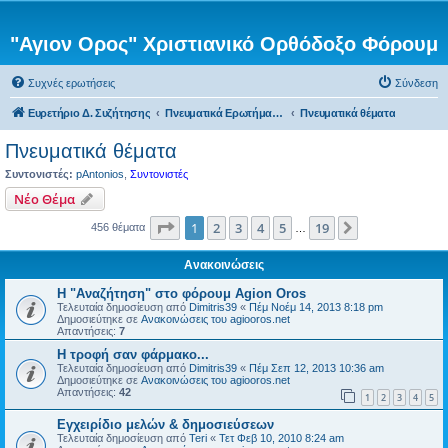
"Αγιον Ορος" Χριστιανικό Ορθόδοξο Φόρουμ
Συχνές ερωτήσεις
Σύνδεση
Ευρετήριο Δ. Συζήτησης
Πνευματικά Ερωτήματα προς τον π. Αντώνιο
Πνευματικά θέματα
Πνευματικά θέματα
Συντονιστές:
pAntonios
,
Συντονιστές
Νέο Θέμα
Σελίδα
1
από
19
1
2
3
4
5
19
Επόμενη
456 θέματα
…
Ανακοινώσεις
Η "Αναζήτηση" στο φόρουμ Agion Oros
Τελευταία δημοσίευση από
Dimitris39
«
Πέμ Νοέμ 14, 2013 8:18 pm
Δημοσιεύτηκε σε
Ανακοινώσεις του agiooros.net
Απαντήσεις:
7
H τροφή σαν φάρμακο...
Τελευταία δημοσίευση από
Dimitris39
«
Πέμ Σεπ 12, 2013 10:36 am
Δημοσιεύτηκε σε
Ανακοινώσεις του agiooros.net
Απαντήσεις:
42
1
2
3
4
5
Εγχειρίδιο μελών & δημοσιεύσεων
Τελευταία δημοσίευση από
Teri
«
Τετ Φεβ 10, 2010 8:24 am