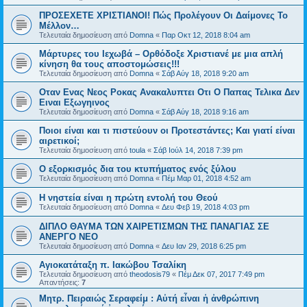
ΠΡΟΣΕΧΕΤΕ ΧΡΙΣΤΙΑΝΟΙ! Πώς Προλέγουν Οι Δαίμονες Το
Μέλλον…
Τελευταία δημοσίευση από
Domna
«
Παρ Οκτ 12, 2018 8:04 am
Μάρτυρες του Ιεχωβά – Ορθόδοξε Χριστιανέ με μια απλή
κίνηση θα τους αποστομώσεις!!!
Τελευταία δημοσίευση από
Domna
«
Σάβ Αύγ 18, 2018 9:20 am
Οταν Ενας Νεος Ροκας Ανακαλυπτει Οτι Ο Παπας Τελικα Δεν
Ειναι Εξωγηινος
Τελευταία δημοσίευση από
Domna
«
Σάβ Αύγ 18, 2018 9:16 am
Ποιοι είναι και τι πιστεύουν οι Προτεστάντες; Και γιατί είναι
αιρετικοί;
Τελευταία δημοσίευση από
toula
«
Σάβ Ιούλ 14, 2018 7:39 pm
Ο εξορκισμός δια του κτυπήματος ενός ξύλου
Τελευταία δημοσίευση από
Domna
«
Πέμ Μαρ 01, 2018 4:52 am
Η νηστεία είναι η πρώτη εντολή του Θεού
Τελευταία δημοσίευση από
Domna
«
Δευ Φεβ 19, 2018 4:03 pm
ΔΙΠΛΟ ΘΑΥΜΑ ΤΩΝ ΧΑΙΡΕΤΙΣΜΩΝ ΤΗΣ ΠΑΝΑΓΙΑΣ ΣΕ
ΑΝΕΡΓΟ ΝΕΟ
Τελευταία δημοσίευση από
Domna
«
Δευ Ιαν 29, 2018 6:25 pm
Αγιοκατάταξη π. Ιακώβου Τσαλίκη
Τελευταία δημοσίευση από
theodosis79
«
Πέμ Δεκ 07, 2017 7:49 pm
Απαντήσεις:
7
Μητρ. Πειραιώς Σεραφείμ : Αὐτή εἶναι ἡ ἀνθρώπινη