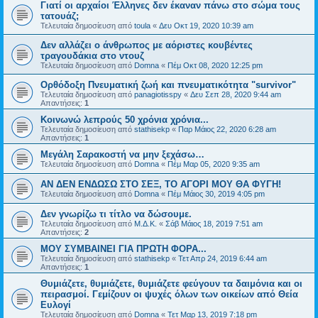
Γιατί οι αρχαίοι Έλληνες δεν έκαναν πάνω στο σώμα τους
τατουάζ;
Τελευταία δημοσίευση από
toula
«
Δευ Οκτ 19, 2020 10:39 am
Δεν αλλάζει ο άνθρωπος με αόριστες κουβέντες
τραγουδάκια στο ντουζ
Τελευταία δημοσίευση από
Domna
«
Πέμ Οκτ 08, 2020 12:25 pm
Ορθόδοξη Πνευματική ζωή και πνευματικότητα "survivor"
Τελευταία δημοσίευση από
panagiotisspy
«
Δευ Σεπ 28, 2020 9:44 am
Απαντήσεις:
1
Κοινωνώ λεπρούς 50 χρόνια χρόνια...
Τελευταία δημοσίευση από
stathisekp
«
Παρ Μάιος 22, 2020 6:28 am
Απαντήσεις:
1
Μεγάλη Σαρακοστή να μην ξεχάσω…
Τελευταία δημοσίευση από
Domna
«
Πέμ Μαρ 05, 2020 9:35 am
ΑΝ ΔΕΝ ΕΝΔΩΣΩ ΣΤΟ ΣΕΞ, ΤΟ ΑΓΟΡΙ ΜΟΥ ΘΑ ΦΥΓΗ!
Τελευταία δημοσίευση από
Domna
«
Πέμ Μάιος 30, 2019 4:05 pm
Δεν γνωρίζω τι τίτλο να δώσουμε.
Τελευταία δημοσίευση από
Μ.Δ.Κ.
«
Σάβ Μάιος 18, 2019 7:51 am
Απαντήσεις:
2
ΜΟΥ ΣΥΜΒΑΙΝΕΙ ΓΙΑ ΠΡΩΤΗ ΦΟΡΑ...
Τελευταία δημοσίευση από
stathisekp
«
Τετ Απρ 24, 2019 6:44 am
Απαντήσεις:
1
Θυμιάζετε, θυμιάζετε, θυμιάζετε φεύγουν τα δαιμόνια και οι
πειρασμοί. Γεμίζουν οι ψυχές όλων των οικείων από Θεία
Ευλογί
Τελευταία δημοσίευση από
Domna
«
Τετ Μαρ 13, 2019 7:18 pm