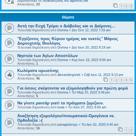
Δημοσιεύτηκε σε
Ανακοινώσεις του agiooros.net
Απαντήσεις:
23
1
2
3
Θέματα
Αυτή την Ευχή Τρέμει ο Διάβολος και οι Δαίμονες...
Τελευταία δημοσίευση από
Domna
«
Δευ Σεπ 12, 2022 7:33 am
"Εγγίζοντες προς Κύριον ημέρας και νυκτός" Μάριος
Δομουχτσής Θεολόγος
Τελευταία δημοσίευση από
Domna
«
Δευ Ιουν 20, 2022 8:19 am
Νηστεία των Αγίων Αποστόλων
Τελευταία δημοσίευση από
Domna
«
Κυρ Ιουν 19, 2022 9:50 am
Απαντήσεις:
1
Κωλύματα ιερωσύνης
Τελευταία δημοσίευση από
alexandergreek
«
Σάβ Ιουν 11, 2022 9:13 pm
Απαντήσεις:
45
1
2
3
4
5
Για όσους σκέφτονται να εξομολογηθούν για πρώτη φορά
Τελευταία δημοσίευση από
Domna
«
Τετ Μαρ 23, 2022 3:49 pm
Απαντήσεις:
5
Να γίνετε ραντάρ γιατί τα πράγματα ζοριζουν.
Τελευταία δημοσίευση από
toula
«
Τετ Ιούλ 07, 2021 8:50 am
Αναζήτηση εξομολόγου/πνευματικού-Ομογένεια vs.
Ορθοδοξία :-(
Τελευταία δημοσίευση από
panagiotisspy
«
Τετ Δεκ 02, 2020 9:40 am
Απαντήσεις:
16
1
2