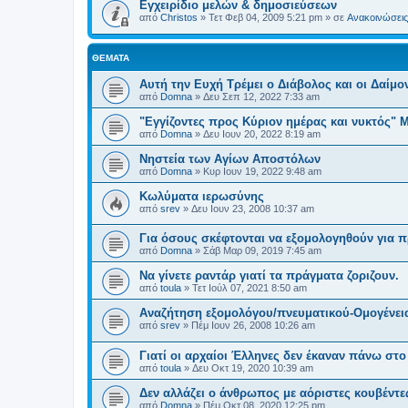
Εγχειρίδιο μελών & δημοσιεύσεων
από
Christos
»
Τετ Φεβ 04, 2009 5:21 pm
» σε
Ανακοινώσεις 
ΘΈΜΑΤΑ
Αυτή την Ευχή Τρέμει ο Διάβολος και οι Δαίμον
από
Domna
»
Δευ Σεπ 12, 2022 7:33 am
"Εγγίζοντες προς Κύριον ημέρας και νυκτός"
από
Domna
»
Δευ Ιουν 20, 2022 8:19 am
Νηστεία των Αγίων Αποστόλων
από
Domna
»
Κυρ Ιουν 19, 2022 9:48 am
Κωλύματα ιερωσύνης
από
srev
»
Δευ Ιουν 23, 2008 10:37 am
Για όσους σκέφτονται να εξομολογηθούν για 
από
Domna
»
Σάβ Μαρ 09, 2019 7:45 am
Να γίνετε ραντάρ γιατί τα πράγματα ζοριζουν.
από
toula
»
Τετ Ιούλ 07, 2021 8:50 am
Αναζήτηση εξομολόγου/πνευματικού-Ομογένεια 
από
srev
»
Πέμ Ιουν 26, 2008 10:26 am
Γιατί οι αρχαίοι Έλληνες δεν έκαναν πάνω στ
από
toula
»
Δευ Οκτ 19, 2020 10:39 am
Δεν αλλάζει ο άνθρωπος με αόριστες κουβέντε
από
Domna
»
Πέμ Οκτ 08, 2020 12:25 pm