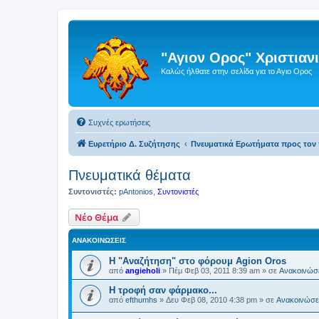
"Αγιον Ορος" Χριστια
Καλώς ήλθατε στην σελίδα για το Αγιο Ορος
Συχνές ερωτήσεις
Ευρετήριο Δ. Συζήτησης
Πνευματικά Ερωτήματα προς τον 
Πνευματικά θέματα
Συντονιστές:
pAntonios
,
Συντονιστές
Νέο Θέμα
ΑΝΑΚΟΙΝΏΣΕΙΣ
Η "Αναζήτηση" στο φόρουμ Agion Oros
από
angieholi
»
Πέμ Φεβ 03, 2011 8:39 am
» σε
Ανακοινώσε
H τροφή σαν φάρμακο...
από
efthumhs
»
Δευ Φεβ 08, 2010 4:38 pm
» σε
Ανακοινώσει