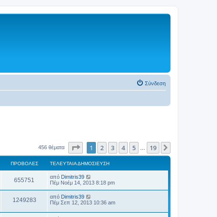
Σύνδεση
Σελίδα
1
από
19
1
2
3
4
5
19
Επόμενη
456 θέματα
…
ΠΡΟΒΟΛΈΣ
ΤΕΛΕΥΤΑΊΑ ΔΗΜΟΣΊΕΥΣΗ
από
Dimitris39
655751
Πέμ Νοέμ 14, 2013 8:18 pm
από
Dimitris39
1249283
Πέμ Σεπ 12, 2013 10:36 am