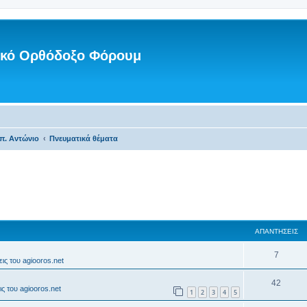
νικό Ορθόδοξο Φόρουμ
π. Αντώνιο
Πνευματικά θέματα
ΑΠΑΝΤΉΣΕΙΣ
7
ις του agiooros.net
42
ς του agiooros.net
1
2
3
4
5