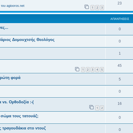
23
του agiooros.net
1
2
3
ΑΠΑΝΤΉΣΕΙΣ
ες...
0
 Μάριος Δομουχτσής Θεολόγος
0
1
45
1
2
3
4
5
πρώτη φορά
5
0
vs. Ορθοδοξία :-(
16
1
2
ο σώμα τους τατουάζ;
0
ς τραγουδάκια στο ντουζ
0