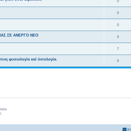
0
0
0
ΙΑΣ ΣΕ ΑΝΕΡΓΟ ΝΕΟ
0
7
πινη φυσιολογία καί ὀντολογία.
0
ήτηση
η
Επ