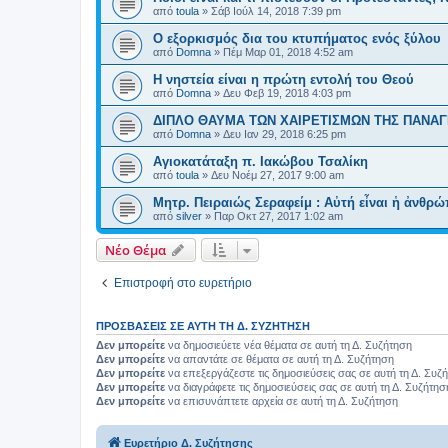
από
toula
»
Σάβ Ιούλ 14, 2018 7:39 pm
Ο εξορκισμός δια του κτυπήματος ενός ξύλου
από
Domna
»
Πέμ Μαρ 01, 2018 4:52 am
Η νηστεία είναι η πρώτη εντολή του Θεού
από
Domna
»
Δευ Φεβ 19, 2018 4:03 pm
ΔΙΠΛΟ ΘΑΥΜΑ ΤΩΝ ΧΑΙΡΕΤΙΣΜΩΝ ΤΗΣ ΠΑΝΑΓ
από
Domna
»
Δευ Ιαν 29, 2018 6:25 pm
Αγιοκατάταξη π. Ιακώβου Τσαλίκη
από
toula
»
Δευ Νοέμ 27, 2017 9:00 am
Μητρ. Πειραιώς Σεραφείμ : Αὐτή εἶναι ἡ ἀνθρώ
από
silver
»
Παρ Οκτ 27, 2017 1:02 am
Νέο Θέμα
Επιστροφή στο ευρετήριο
ΠΡΟΣΒΆΣΕΙΣ ΣΕ ΑΥΤΉ ΤΗ Δ. ΣΥΖΉΤΗΣΗ
Δεν μπορείτε
να δημοσιεύετε νέα θέματα σε αυτή τη Δ. Συζήτηση
Δεν μπορείτε
να απαντάτε σε θέματα σε αυτή τη Δ. Συζήτηση
Δεν μπορείτε
να επεξεργάζεστε τις δημοσιεύσεις σας σε αυτή τη Δ. Συζ
Δεν μπορείτε
να διαγράφετε τις δημοσιεύσεις σας σε αυτή τη Δ. Συζήτησ
Δεν μπορείτε
να επισυνάπτετε αρχεία σε αυτή τη Δ. Συζήτηση
Ευρετήριο Δ. Συζήτησης