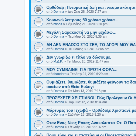
Ορθόδοξη Πνευματική ζωή και πνευματικότητα 
από
Domna
»
Δευ Σεπ 28, 2020 7:27 am
Κοινωνώ λεπρούς 50 χρόνια χρόνια...
από
ntinos
»
Πέμ Μάιος 21, 2020 8:20 pm
Μεγάλη Σαρακοστή να μην ξεχάσω…
από
Domna
»
Πέμ Μαρ 05, 2020 9:35 am
ΑΝ ΔΕΝ ΕΝΔΩΣΩ ΣΤΟ ΣΕΞ, ΤΟ ΑΓΟΡΙ ΜΟΥ ΘΑ
από
Domna
»
Πέμ Μάιος 30, 2019 4:05 pm
Δεν γνωρίζω τι τίτλο να δώσουμε.
από
Μ.Δ.Κ.
»
Τετ Μάιος 15, 2019 11:47 am
ΜΟΥ ΣΥΜΒΑΙΝΕΙ ΓΙΑ ΠΡΩΤΗ ΦΟΡΑ...
από
theodore
»
Τετ Απρ 24, 2019 6:29 am
Θυμιάζετε, θυμιάζετε, θυμιάζετε φεύγουν τα δα
οικείων από Θεία Ευλογί
από
Domna
»
Τετ Μαρ 13, 2019 7:18 pm
ΠΡΟΣΕΧΕΤΕ ΧΡΙΣΤΙΑΝΟΙ! Πώς Προλέγουν Οι Δ
από
Domna
»
Παρ Οκτ 12, 2018 8:04 am
Μάρτυρες του Ιεχωβά – Ορθόδοξε Χριστιανέ με
από
Domna
»
Σάβ Αύγ 18, 2018 9:20 am
Οταν Ενας Νεος Ροκας Ανακαλυπτει Οτι Ο Παπα
από
Domna
»
Σάβ Αύγ 18, 2018 9:16 am
Ποιοι είναι και τι πιστεύουν οι Προτεστάντες; Κα