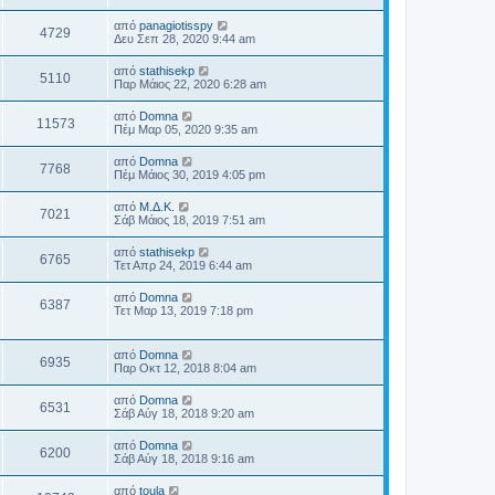
από
panagiotisspy
4729
Δευ Σεπ 28, 2020 9:44 am
από
stathisekp
5110
Παρ Μάιος 22, 2020 6:28 am
από
Domna
11573
Πέμ Μαρ 05, 2020 9:35 am
από
Domna
7768
Πέμ Μάιος 30, 2019 4:05 pm
από
Μ.Δ.Κ.
7021
Σάβ Μάιος 18, 2019 7:51 am
από
stathisekp
6765
Τετ Απρ 24, 2019 6:44 am
από
Domna
6387
Τετ Μαρ 13, 2019 7:18 pm
από
Domna
6935
Παρ Οκτ 12, 2018 8:04 am
από
Domna
6531
Σάβ Αύγ 18, 2018 9:20 am
από
Domna
6200
Σάβ Αύγ 18, 2018 9:16 am
από
toula