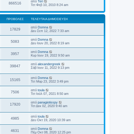
από
Teri
866516
Τετ Φεβ 10, 2010 8:24 am
ΠΡΟΒΟΛΈΣ
ΤΕΛΕΥΤΑΊΑ ΔΗΜΟΣΊΕΥΣΗ
από
Domna
17829
Δευ Σεπ 12, 2022 7:33 am
από
Domna
5083
Δευ Ιουν 20, 2022 8:19 am
από
Domna
3957
Κυρ Ιουν 19, 2022 9:50 am
από
alexandergreek
39847
Σάβ Ιουν 11, 2022 9:13 pm
από
Domna
15165
Τετ Μαρ 23, 2022 3:49 pm
από
toula
7506
Τετ Ιούλ 07, 2021 8:50 am
από
panagiotisspy
17920
Τετ Δεκ 02, 2020 9:40 am
από
toula
4985
Δευ Οκτ 19, 2020 10:39 am
από
Domna
4631
Πέμ Οκτ 08, 2020 12:25 pm