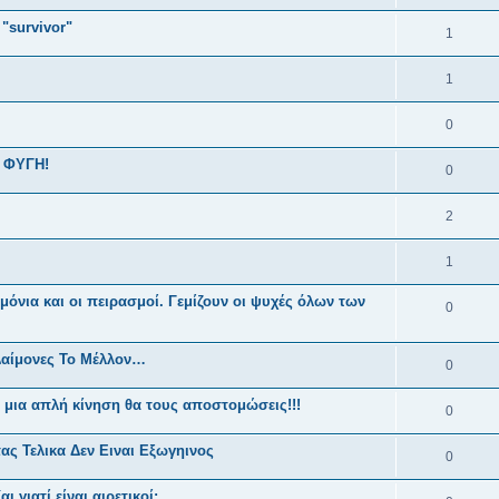
"survivor"
1
1
0
 ΦΥΓΗ!
0
2
1
ιμόνια και οι πειρασμοί. Γεμίζουν οι ψυχές όλων των
0
αίμονες Το Μέλλον…
0
 μια απλή κίνηση θα τους αποστομώσεις!!!
0
ς Τελικα Δεν Ειναι Εξωγηινος
0
ι γιατί είναι αιρετικοί;