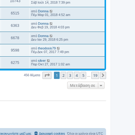
10743
Σάβ Ιούλ 14, 2018 7:39 pm
από
Domna
6515
Πέμ Μαρ 01, 2018 4:52 am
από
Domna
6363
Δευ Φεβ 19, 2018 4:03 pm
από
Domna
6678
Δευ Ιαν 29, 2018 6:25 pm
από
theodosis79
9598
Πέμ Δεκ 07, 2017 7:49 pm
από
silver
6275
Παρ Οκτ 27, 2017 1:02 am
Σελίδα
1
από
19
1
2
3
4
5
19
Επόμενη
456 θέματα
…
Μετάβαση σε
ικοινωνήστε μαζί μας
Διαγραφή cookies
Όλοι οι χρόνοι είναι
UTC