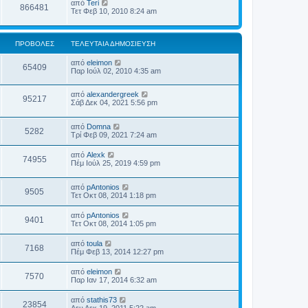
από
Teri
866481
Τετ Φεβ 10, 2010 8:24 am
ΠΡΟΒΟΛΈΣ
ΤΕΛΕΥΤΑΊΑ ΔΗΜΟΣΊΕΥΣΗ
από
eleimon
65409
Παρ Ιούλ 02, 2010 4:35 am
από
alexandergreek
95217
Σάβ Δεκ 04, 2021 5:56 pm
από
Domna
5282
Τρί Φεβ 09, 2021 7:24 am
από
Alexk
74955
Πέμ Ιούλ 25, 2019 4:59 pm
από
pAntonios
9505
Τετ Οκτ 08, 2014 1:18 pm
από
pAntonios
9401
Τετ Οκτ 08, 2014 1:05 pm
από
toula
7168
Πέμ Φεβ 13, 2014 12:27 pm
από
eleimon
7570
Παρ Ιαν 17, 2014 6:32 am
από
stathis73
23854
Δευ Δεκ 19, 2011 5:22 am