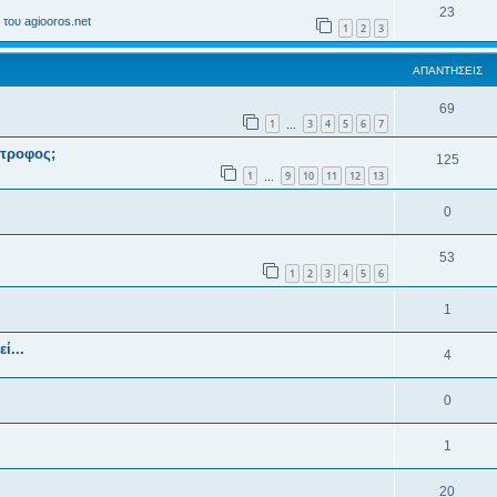
23
του agiooros.net
1
2
3
ΑΠΑΝΤΉΣΕΙΣ
69
1
3
4
5
6
7
…
ντροφος;
125
1
9
10
11
12
13
…
0
53
1
2
3
4
5
6
1
ί...
4
0
1
20