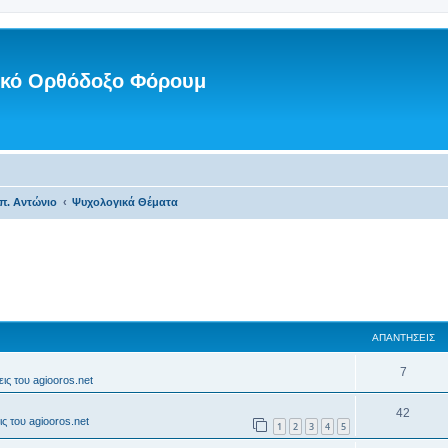
νικό Ορθόδοξο Φόρουμ
π. Αντώνιο
Ψυχολογικά Θέματα
ΑΠΑΝΤΉΣΕΙΣ
7
ις του agiooros.net
42
ς του agiooros.net
1
2
3
4
5