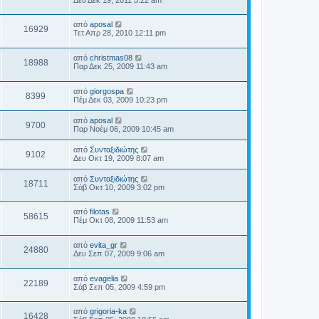
από
aposal
16929
Τετ Απρ 28, 2010 12:11 pm
από
christmas08
18988
Παρ Δεκ 25, 2009 11:43 am
από
giorgospa
8399
Πέμ Δεκ 03, 2009 10:23 pm
από
aposal
9700
Παρ Νοέμ 06, 2009 10:45 am
από
Συνταξιδιώτης
9102
Δευ Οκτ 19, 2009 8:07 am
από
Συνταξιδιώτης
18711
Σάβ Οκτ 10, 2009 3:02 pm
από
filotas
58615
Πέμ Οκτ 08, 2009 11:53 am
από
evita_gr
24880
Δευ Σεπ 07, 2009 9:06 am
από
evagelia
22189
Σάβ Σεπ 05, 2009 4:59 pm
από
grigoria-ka
16428