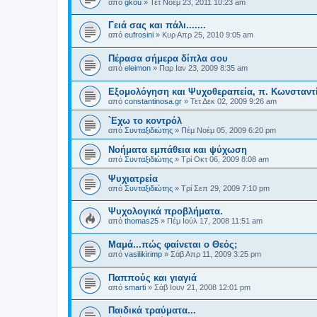
από
gkou
»
Τετ Νοέμ 23, 2011 10:23 am
Γειά σας και πάλι.......
από
eufrosini
»
Κυρ Απρ 25, 2010 9:05 am
Πέρασα σήμερα δίπλα σου
από
eleimon
»
Παρ Ιαν 23, 2009 8:35 am
Εξομολόγηση και Ψυχοθεραπεία, π. Κωνσταντ
από
constantinosa.gr
»
Τετ Δεκ 02, 2009 9:26 am
`Εχω το κοντρόλ
από
Συνταξιδιώτης
»
Πέμ Νοέμ 05, 2009 6:20 pm
Νοήματα εμπάθεια και ψύχωση
από
Συνταξιδιώτης
»
Τρί Οκτ 06, 2009 8:08 am
Ψυχιατρεία
από
Συνταξιδιώτης
»
Τρί Σεπ 29, 2009 7:10 pm
Ψυχολογικά προβλήματα.
από
thomas25
»
Πέμ Ιούλ 17, 2008 11:51 am
Μαμά...πώς φαίνεται ο Θεός;
από
vasilikirimp
»
Σάβ Απρ 11, 2009 3:25 pm
Παππούς και γιαγιά
από
smarti
»
Σάβ Ιουν 21, 2008 12:01 pm
Παιδικά τραύματα...