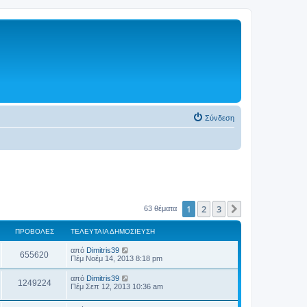
Σύνδεση
1
2
3
Επόμενη
63 θέματα
ΠΡΟΒΟΛΈΣ
ΤΕΛΕΥΤΑΊΑ ΔΗΜΟΣΊΕΥΣΗ
από
Dimitris39
655620
Πέμ Νοέμ 14, 2013 8:18 pm
από
Dimitris39
1249224
Πέμ Σεπ 12, 2013 10:36 am