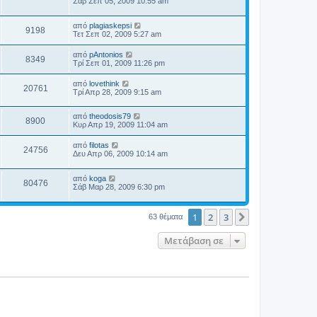
Σάβ Σεπ 05, 2009 10:55 am
από
plagiaskepsi
9198
Τετ Σεπ 02, 2009 5:27 am
από
pAntonios
8349
Τρί Σεπ 01, 2009 11:26 pm
από
lovethink
20761
Τρί Απρ 28, 2009 9:15 am
από
theodosis79
8900
Κυρ Απρ 19, 2009 11:04 am
από
filotas
24756
Δευ Απρ 06, 2009 10:14 am
από
koga
80476
Σάβ Μαρ 28, 2009 6:30 pm
1
2
3
Επόμενη
63 θέματα
Μετάβαση σε