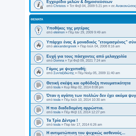
Εγχειρίδιο μελών & δημοσιεύσεων
από
Christos
»
Τετ Φεβ 04, 2009 5:21 pm
» σε
Ανακοινώσεις 
ΘΈΜΑΤΑ
Υποθήκες της μητέρας
από
eleimon
»
Πέμ Ιαν 29, 2009 9:49 am
Υπάρχει ένας & μοναδικός "ετοιμασμένος" σύ
από
alexandergreek
»
Παρ Ιούλ 04, 2008 8:16 am
Ευχή για τους πάσχοντες από μελαγχολία
από
Domna
»
Τρί Φεβ 09, 2021 7:24 am
Γάμος με ψυχοπαθή;
από
Συνταξιδιώτης
»
Πέμ Νοέμ 05, 2009 11:40 am
Θετική σκέψη και ορθόδοξη πνευματικότητα
από
toula
»
Κυρ Μαρ 02, 2014 8:08 pm
Όταν η αγάπη των πολλών δεν έχει ακόμα ψυγε
από
toula
»
Πέμ Ιούλ 10, 2014 10:30 am
H πιο διαδεδομένη αρρώστια.
από
toula
»
Πέμ Φεβ 13, 2014 12:27 pm
Τα Τρία Δέντρα !
από
toula
»
Παρ Ιαν 17, 2014 6:26 am
Η αντιμετώπιση του ψυχικώς ασθενούς...