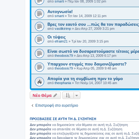
από
smarti
»
Πέμ Ιαν 08, 2009 1:02 pm
Αυτογνωσία!
από
smarti
»
Τετ Ιαν 14, 2009 12:11 pm
Βρες τον εαυτό σου ...πώς θα τον παραδώσεις
από
vasilikirimp
»
Δευ Απρ 27, 2009 3:21 pm
Οι τύψεις
από
efraim21
»
Τρί Ιαν 20, 2009 3:15 pm
Είναι σωστό να δυσαρεστούμαστε τέτοιες μέρ
από
theodosis79
»
Δευ Απρ 13, 2009 6:17 pm
Υπαρχουν στιγμές που δαιμονιζόμαστε?
από
theodosis79
»
Κυρ Απρ 05, 2009 9:48 am
Απορία για τη συμβίωση πριν το γάμο
από
theophania
»
Τετ Νοέμ 14, 2007 10:45 am
Νέο Θέμα
Επιστροφή στο ευρετήριο
ΠΡΟΣΒΆΣΕΙΣ ΣΕ ΑΥΤΉ ΤΗ Δ. ΣΥΖΉΤΗΣΗ
Δεν μπορείτε
να δημοσιεύετε νέα θέματα σε αυτή τη Δ. Συζήτηση
Δεν μπορείτε
να απαντάτε σε θέματα σε αυτή τη Δ. Συζήτηση
Δεν μπορείτε
να επεξεργάζεστε τις δημοσιεύσεις σας σε αυτή τη Δ. Συζ
Δεν μπορείτε
να διαγράφετε τις δημοσιεύσεις σας σε αυτή τη Δ. Συζήτησ