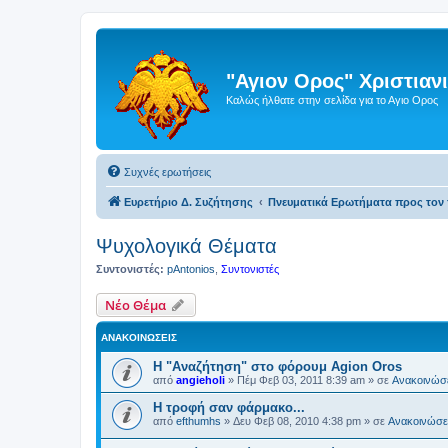
"Αγιον Ορος" Χριστια
Καλώς ήλθατε στην σελίδα για το Αγιο Ορος
Συχνές ερωτήσεις
Ευρετήριο Δ. Συζήτησης
Πνευματικά Ερωτήματα προς τον 
Ψυχολογικά Θέματα
Συντονιστές:
pAntonios
,
Συντονιστές
Νέο Θέμα
ΑΝΑΚΟΙΝΏΣΕΙΣ
Η "Αναζήτηση" στο φόρουμ Agion Oros
από
angieholi
»
Πέμ Φεβ 03, 2011 8:39 am
» σε
Ανακοινώσε
H τροφή σαν φάρμακο...
από
efthumhs
»
Δευ Φεβ 08, 2010 4:38 pm
» σε
Ανακοινώσει