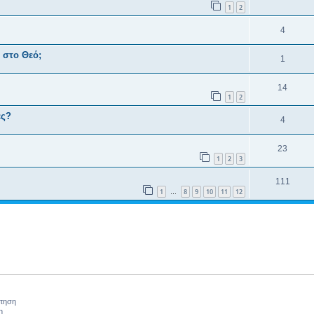
1
2
4
 στο Θεό;
1
14
1
2
ες?
4
23
1
2
3
111
1
8
9
10
11
12
…
ήτηση
η