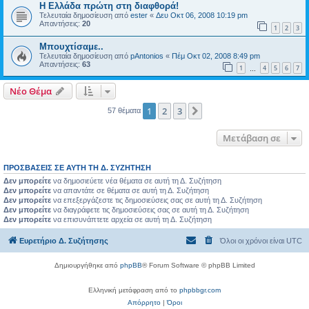
Η Ελλάδα πρώτη στη διαφθορά!
Τελευταία δημοσίευση από
ester
«
Δευ Οκτ 06, 2008 10:19 pm
Απαντήσεις:
20
1
2
3
Μπουχτίσαμε..
Τελευταία δημοσίευση από
pAntonios
«
Πέμ Οκτ 02, 2008 8:49 pm
Απαντήσεις:
63
1
4
5
6
7
…
Νέο Θέμα
1
2
3
Επόμενη
57 θέματα
Μετάβαση σε
ΠΡΟΣΒΆΣΕΙΣ ΣΕ ΑΥΤΉ ΤΗ Δ. ΣΥΖΉΤΗΣΗ
Δεν μπορείτε
να δημοσιεύετε νέα θέματα σε αυτή τη Δ. Συζήτηση
Δεν μπορείτε
να απαντάτε σε θέματα σε αυτή τη Δ. Συζήτηση
Δεν μπορείτε
να επεξεργάζεστε τις δημοσιεύσεις σας σε αυτή τη Δ. Συζήτηση
Δεν μπορείτε
να διαγράφετε τις δημοσιεύσεις σας σε αυτή τη Δ. Συζήτηση
Δεν μπορείτε
να επισυνάπτετε αρχεία σε αυτή τη Δ. Συζήτηση
Ευρετήριο Δ. Συζήτησης
Όλοι οι χρόνοι είναι
UTC
Δημιουργήθηκε από
phpBB
® Forum Software © phpBB Limited
Ελληνική μετάφραση από το
phpbbgr.com
Απόρρητο
|
Όροι