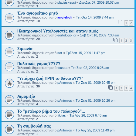
Τελευταία δημοσίευση από
plagiaskepsi
«
Δευ Δεκ 07, 2009 10:07 pm
Απαντήσεις:
3
Ένα αγιορείτικο ρητό
Τελευταία δημοσίευση από
angieholi
«
Τετ Οκτ 14, 2009 7:44 am
Απαντήσεις:
10
1
2
Ηλεκτρονικοί Υπολογιστές και σατανισμός
Τελευταία δημοσίευση από
eortologio_gr
«
Σάβ Οκτ 10, 2009 7:38 am
Απαντήσεις:
20
1
2
3
Σιμωνία
Τελευταία δημοσίευση από
ser
«
Τρί Σεπ 15, 2009 11:47 pm
Απαντήσεις:
2
Πολιτικός γάμος?????
Τελευταία δημοσίευση από
fousca
«
Τετ Σεπ 02, 2009 9:28 am
Απαντήσεις:
2
"Υπάρχει ζωή ΠΡΙΝ το θάνατο???"
Τελευταία δημοσίευση από
pAntonios
«
Τρί Σεπ 01, 2009 10:45 pm
Απαντήσεις:
36
1
2
3
4
Αιμομιξία
Τελευταία δημοσίευση από
pAntonios
«
Τρί Σεπ 01, 2009 10:26 pm
Απαντήσεις:
4
Το "μετέωρο βήμα του πελαργού"...
Τελευταία δημοσίευση από
filotas
«
Τετ Αύγ 26, 2009 6:48 am
Απαντήσεις:
2
Τη συμβουλή σας
Τελευταία δημοσίευση από
pAntonios
«
Τρί Αύγ 25, 2009 11:49 pm
Απαντήσεις:
1