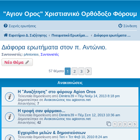
"Αγιον Ορος" Χριστιανικό Ορθόδοξο Φόρουμ
Συχνές ερωτήσεις
Σύνδεση
Ευρετήριο Δ. Συζήτησης
Πνευματικά Ερωτήματα προς τον π. Αντώνιο
Διάφορα ερωτήματα στον π. Αντώνιο.
Διάφορα ερωτήματα στον π. Αντώνιο.
Συντονιστές:
pAntonios
,
Συντονιστές
Νέο Θέμα
1
2
3
Επόμενη
57 θέματα
Ανακοινώσεις
Η "Αναζήτηση" στο φόρουμ Agion Oros
Τελευταία δημοσίευση από
Dimitris39
«
Πέμ Νοέμ 14, 2013 8:18 pm
Δημοσιεύτηκε σε
Ανακοινώσεις του agiooros.net
Απαντήσεις:
7
H τροφή σαν φάρμακο...
Τελευταία δημοσίευση από
Dimitris39
«
Πέμ Σεπ 12, 2013 10:36 am
Δημοσιεύτηκε σε
Ανακοινώσεις του agiooros.net
Απαντήσεις:
42
1
2
3
4
5
Εγχειρίδιο μελών & δημοσιεύσεων
Τελευταία δημοσίευση από
Teri
«
Τετ Φεβ 10, 2010 8:24 am