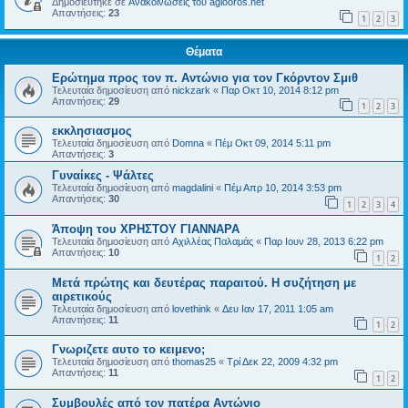
Δημοσιεύτηκε σε
Ανακοινώσεις του agiooros.net
Απαντήσεις:
23
1
2
3
Θέματα
Ερώτημα προς τον π. Αντώνιο για τον Γκόρντον Σμιθ
Τελευταία δημοσίευση από
nickzark
«
Παρ Οκτ 10, 2014 8:12 pm
Απαντήσεις:
29
1
2
3
εκκλησιασμος
Τελευταία δημοσίευση από
Domna
«
Πέμ Οκτ 09, 2014 5:11 pm
Απαντήσεις:
3
Γυναίκες - Ψάλτες
Τελευταία δημοσίευση από
magdalini
«
Πέμ Απρ 10, 2014 3:53 pm
Απαντήσεις:
30
1
2
3
4
Άποψη του ΧΡΗΣΤΟΥ ΓΙΑΝΝΑΡΑ
Τελευταία δημοσίευση από
Αχιλλέας Παλαμάς
«
Παρ Ιουν 28, 2013 6:22 pm
Απαντήσεις:
10
1
2
Μετά πρώτης και δευτέρας παραιτού. Η συζήτηση με
αιρετικούς
Τελευταία δημοσίευση από
lovethink
«
Δευ Ιαν 17, 2011 1:05 am
Απαντήσεις:
11
1
2
Γνωριζετε αυτο το κειμενο;
Τελευταία δημοσίευση από
thomas25
«
Τρί Δεκ 22, 2009 4:32 pm
Απαντήσεις:
11
1
2
Συμβουλές από τον πατέρα Αντώνιο