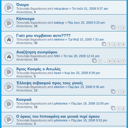
Όνειρο
Τελευταία δημοσίευση από
mkazakos
«
Τετ Ιούλ 01, 2009 9:37 am
Απαντήσεις:
4
Κάπνισμα
Τελευταία δημοσίευση από
babisgr
«
Πέμ Ιουν 25, 2009 5:25 pm
Απαντήσεις:
16
1
2
Γιατι μου συμβαινει αυτο????
Τελευταία δημοσίευση από
eleimon
«
Τρί Φεβ 10, 2009 7:33 am
Απαντήσεις:
32
1
2
3
4
Αναζήτηση συντρόφου
Τελευταία δημοσίευση από
NIKI
«
Τετ Ιαν 28, 2009 12:41 pm
Απαντήσεις:
63
1
4
5
6
7
…
Άγιος Κοσμάς ο Αιτωλός
Τελευταία δημοσίευση από
heart
«
Κυρ Ιαν 25, 2009 8:39 pm
Απαντήσεις:
5
Έλλειψη σεβασμού προς τους γονείς
Τελευταία δημοσίευση από
eleimon
«
Παρ Δεκ 19, 2008 9:36 am
Απαντήσεις:
12
1
2
Κοσμικά
Τελευταία δημοσίευση από
pAntonios
«
Πέμ Δεκ 18, 2008 10:05 pm
Απαντήσεις:
16
1
2
Ο όρκος του Ιπποκράτη και γενικά περί όρκου
Τελευταία δημοσίευση από
pAntonios
«
Πέμ Δεκ 18, 2008 9:53 pm
Απαντήσεις:
4