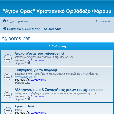
"Αγιον Ορος" Χριστιανικό Ορθόδοξο Φόρουμ
Συχνές ερωτήσεις
Σύνδεση
Ευρετήριο Δ. Συζήτησης
Agiooros.net
Agiooros.net
Δ. Συζήτηση
Ανακοινώσεις του agiooros.net
Ανακοινώσεις και νέα σχετικά με την σελίδα μας.
Συντονιστής:
Συντονιστές
Θέματα:
160
Εισηγήσεις για το Φόρουμ
Ερωτήσεις για προβλήματα και προτάσεις σχετικές με την σελίδα του
www.agiooros.net
.
Συντονιστής:
Συντονιστές
Θέματα:
151
Αλληλογνωριμία & Συναντήσεις μελών του agiooros.net
Συζητήσεις αλληλογνωριμίας μελών και οργάνωσης συναντήσεων.
Συντονιστής:
Συντονιστές
Θέματα:
186
Χρόνια Πολλά
Ευχές.
Συντονιστής:
Συντονιστές