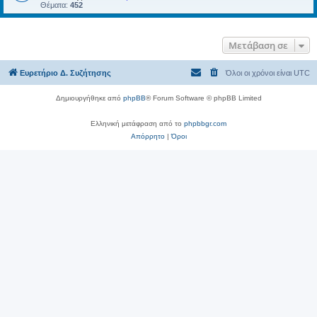
Θέματα:
452
Μετάβαση σε
Ευρετήριο Δ. Συζήτησης
Όλοι οι χρόνοι είναι
UTC
Δημιουργήθηκε από
phpBB
® Forum Software © phpBB Limited
Ελληνική μετάφραση από το
phpbbgr.com
Απόρρητο
|
Όροι