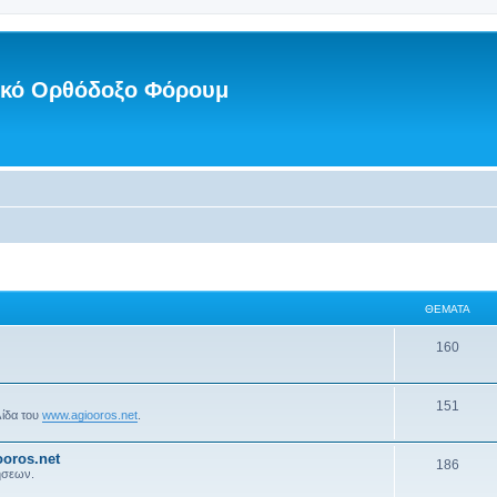
νικό Ορθόδοξο Φόρουμ
ΘΈΜΑΤΑ
160
151
λίδα του
www.agiooros.net
.
oros.net
186
ήσεων.