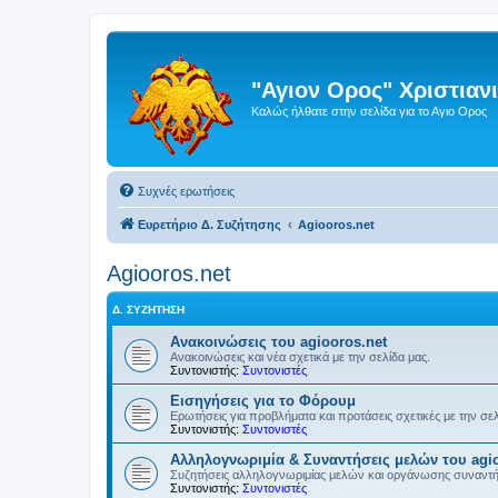
"Αγιον Ορος" Χριστια
Καλώς ήλθατε στην σελίδα για το Αγιο Ορος
Συχνές ερωτήσεις
Ευρετήριο Δ. Συζήτησης
Agiooros.net
Agiooros.net
Δ. ΣΥΖΉΤΗΣΗ
Ανακοινώσεις του agiooros.net
Ανακοινώσεις και νέα σχετικά με την σελίδα μας.
Συντονιστής:
Συντονιστές
Εισηγήσεις για το Φόρουμ
Ερωτήσεις για προβλήματα και προτάσεις σχετικές με την σε
Συντονιστής:
Συντονιστές
Αλληλογνωριμία & Συναντήσεις μελών του agio
Συζητήσεις αλληλογνωριμίας μελών και οργάνωσης συναντ
Συντονιστής:
Συντονιστές