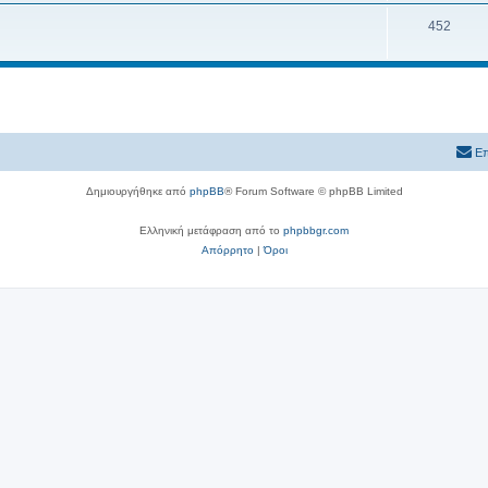
452
Επ
Δημιουργήθηκε από
phpBB
® Forum Software © phpBB Limited
Ελληνική μετάφραση από το
phpbbgr.com
Απόρρητο
|
Όροι