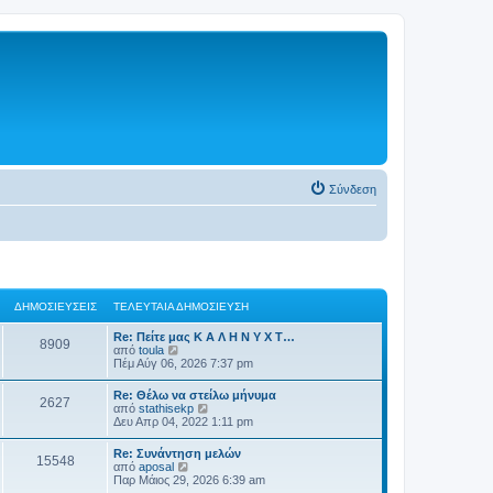
Σύνδεση
ΔΗΜΟΣΙΕΎΣΕΙΣ
ΤΕΛΕΥΤΑΊΑ ΔΗΜΟΣΊΕΥΣΗ
Re: Πείτε μας Κ Α Λ Η Ν Υ Χ Τ…
8909
Π
από
toula
ρ
Πέμ Αύγ 06, 2026 7:37 pm
ο
β
Re: Θέλω να στείλω μήνυμα
2627
ο
Π
από
stathisekp
λ
ρ
Δευ Απρ 04, 2022 1:11 pm
ή
ο
τ
β
Re: Συνάντηση μελών
η
15548
ο
Π
από
aposal
ς
λ
ρ
Παρ Μάιος 29, 2026 6:39 am
τ
ή
ο