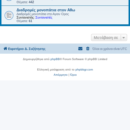
Θέματα:
442
Διαδρομές μονοπάτια στον Αθω
Διαδρομές μονοπάτια στο Αγιον Ορος
Συντονιστής:
Συντονιστές
Θέματα:
61
Μετάβαση σε
Ευρετήριο Δ. Συζήτησης
Όλοι οι χρόνοι είναι
UTC
Δημιουργήθηκε από
phpBB
® Forum Software © phpBB Limited
Ελληνική μετάφραση από το
phpbbgr.com
Απόρρητο
|
Όροι