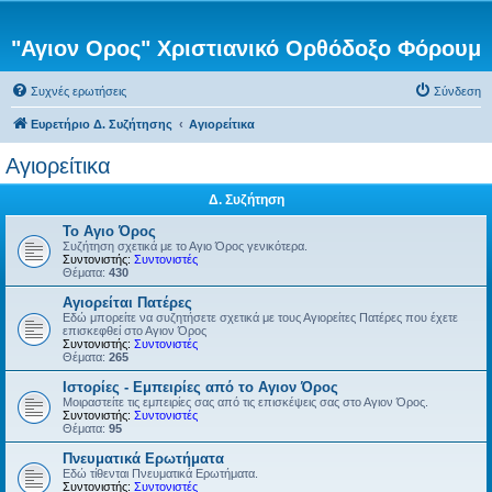
"Αγιον Ορος" Χριστιανικό Ορθόδοξο Φόρουμ
Συχνές ερωτήσεις
Σύνδεση
Ευρετήριο Δ. Συζήτησης
Αγιορείτικα
Αγιορείτικα
Δ. Συζήτηση
Το Αγιο Όρος
Συζήτηση σχετικά με το Αγιο Όρος γενικότερα.
Συντονιστής:
Συντονιστές
Θέματα:
430
Αγιορείται Πατέρες
Εδώ μπορείτε να συζητήσετε σχετικά με τους Αγιορείτες Πατέρες που έχετε
επισκεφθεί στο Αγιον Όρος
Συντονιστής:
Συντονιστές
Θέματα:
265
Ιστορίες - Εμπειρίες από το Αγιον Όρος
Μοιραστείτε τις εμπειρίες σας από τις επισκέψεις σας στο Αγιον Όρος.
Συντονιστής:
Συντονιστές
Θέματα:
95
Πνευματικά Ερωτήματα
Εδώ τίθενται Πνευματικά Ερωτήματα.
Συντονιστής:
Συντονιστές