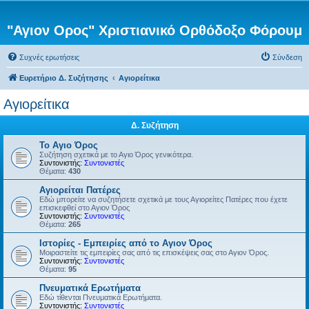
"Αγιον Ορος" Χριστιανικό Ορθόδοξο Φόρουμ
Συχνές ερωτήσεις
Σύνδεση
Ευρετήριο Δ. Συζήτησης
Αγιορείτικα
Αγιορείτικα
Δ. Συζήτηση
Το Αγιο Όρος
Συζήτηση σχετικά με το Αγιο Όρος γενικότερα.
Συντονιστής:
Συντονιστές
Θέματα:
430
Αγιορείται Πατέρες
Εδώ μπορείτε να συζητήσετε σχετικά με τους Αγιορείτες Πατέρες που έχετε
επισκεφθεί στο Αγιον Όρος
Συντονιστής:
Συντονιστές
Θέματα:
265
Ιστορίες - Εμπειρίες από το Αγιον Όρος
Μοιραστείτε τις εμπειρίες σας από τις επισκέψεις σας στο Αγιον Όρος.
Συντονιστής:
Συντονιστές
Θέματα:
95
Πνευματικά Ερωτήματα
Εδώ τίθενται Πνευματικά Ερωτήματα.
Συντονιστής:
Συντονιστές