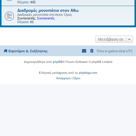
Θέματα:
442
Διαδρομές μονοπάτια στον Αθω
Διαδρομές μονοπάτια στο Αγιον Ορος
Συντονιστής:
Συντονιστές
Θέματα:
61
Μετάβαση σε
Ευρετήριο Δ. Συζήτησης
Όλοι οι χρόνοι είναι
UTC
Δημιουργήθηκε από
phpBB
® Forum Software © phpBB Limited
Ελληνική μετάφραση από το
phpbbgr.com
Απόρρητο
|
Όροι