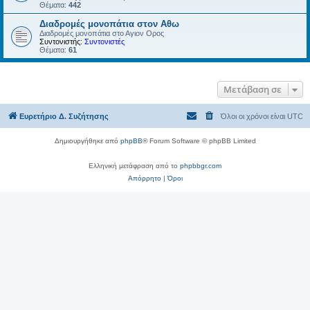
Θέματα:
442
Διαδρομές μονοπάτια στον Αθω
Διαδρομές μονοπάτια στο Αγιον Ορος
Συντονιστής:
Συντονιστές
Θέματα:
61
Μετάβαση σε
Ευρετήριο Δ. Συζήτησης
Όλοι οι χρόνοι είναι
UTC
Δημιουργήθηκε από
phpBB
® Forum Software © phpBB Limited
Ελληνική μετάφραση από το
phpbbgr.com
Απόρρητο
|
Όροι