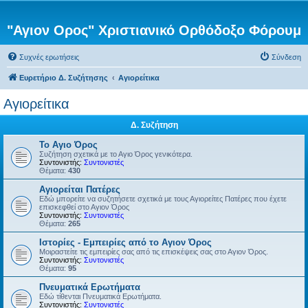
"Αγιον Ορος" Χριστιανικό Ορθόδοξο Φόρουμ
Συχνές ερωτήσεις
Σύνδεση
Ευρετήριο Δ. Συζήτησης
Αγιορείτικα
Αγιορείτικα
Δ. Συζήτηση
Το Αγιο Όρος
Συζήτηση σχετικά με το Αγιο Όρος γενικότερα.
Συντονιστής:
Συντονιστές
Θέματα:
430
Αγιορείται Πατέρες
Εδώ μπορείτε να συζητήσετε σχετικά με τους Αγιορείτες Πατέρες που έχετε
επισκεφθεί στο Αγιον Όρος
Συντονιστής:
Συντονιστές
Θέματα:
265
Ιστορίες - Εμπειρίες από το Αγιον Όρος
Μοιραστείτε τις εμπειρίες σας από τις επισκέψεις σας στο Αγιον Όρος.
Συντονιστής:
Συντονιστές
Θέματα:
95
Πνευματικά Ερωτήματα
Εδώ τίθενται Πνευματικά Ερωτήματα.
Συντονιστής:
Συντονιστές