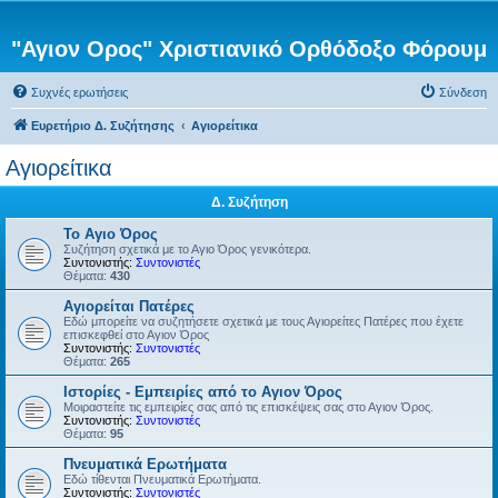
"Αγιον Ορος" Χριστιανικό Ορθόδοξο Φόρουμ
Συχνές ερωτήσεις
Σύνδεση
Ευρετήριο Δ. Συζήτησης
Αγιορείτικα
Αγιορείτικα
Δ. Συζήτηση
Το Αγιο Όρος
Συζήτηση σχετικά με το Αγιο Όρος γενικότερα.
Συντονιστής:
Συντονιστές
Θέματα:
430
Αγιορείται Πατέρες
Εδώ μπορείτε να συζητήσετε σχετικά με τους Αγιορείτες Πατέρες που έχετε
επισκεφθεί στο Αγιον Όρος
Συντονιστής:
Συντονιστές
Θέματα:
265
Ιστορίες - Εμπειρίες από το Αγιον Όρος
Μοιραστείτε τις εμπειρίες σας από τις επισκέψεις σας στο Αγιον Όρος.
Συντονιστής:
Συντονιστές
Θέματα:
95
Πνευματικά Ερωτήματα
Εδώ τίθενται Πνευματικά Ερωτήματα.
Συντονιστής:
Συντονιστές