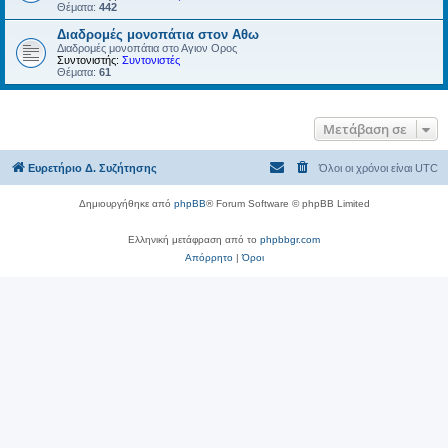
Θέματα:
442
Διαδρομές μονοπάτια στον Αθω
Διαδρομές μονοπάτια στο Αγιον Ορος
Συντονιστής:
Συντονιστές
Θέματα:
61
Μετάβαση σε
Ευρετήριο Δ. Συζήτησης
Όλοι οι χρόνοι είναι
UTC
Δημιουργήθηκε από
phpBB
® Forum Software © phpBB Limited
Ελληνική μετάφραση από το
phpbbgr.com
Απόρρητο
|
Όροι