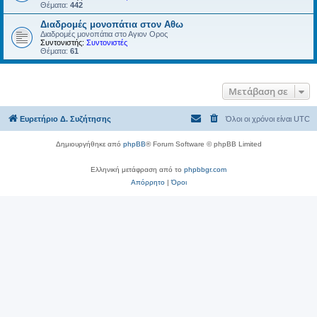
Θέματα:
442
Διαδρομές μονοπάτια στον Αθω
Διαδρομές μονοπάτια στο Αγιον Ορος
Συντονιστής:
Συντονιστές
Θέματα:
61
Μετάβαση σε
Ευρετήριο Δ. Συζήτησης
Όλοι οι χρόνοι είναι
UTC
Δημιουργήθηκε από
phpBB
® Forum Software © phpBB Limited
Ελληνική μετάφραση από το
phpbbgr.com
Απόρρητο
|
Όροι