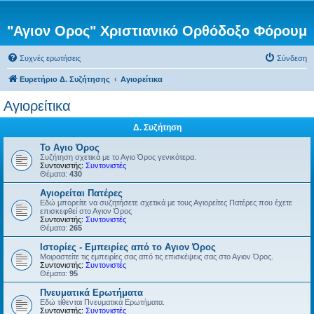
"Αγιον Ορος" Χριστιανικό Ορθόδοξο Φόρουμ
Συχνές ερωτήσεις
Σύνδεση
Ευρετήριο Δ. Συζήτησης
Αγιορείτικα
Αγιορείτικα
Δ. Συζήτηση
Το Αγιο Όρος
Συζήτηση σχετικά με το Αγιο Όρος γενικότερα.
Συντονιστής:
Συντονιστές
Θέματα:
430
Αγιορείται Πατέρες
Εδώ μπορείτε να συζητήσετε σχετικά με τους Αγιορείτες Πατέρες που έχετε
επισκεφθεί στο Αγιον Όρος
Συντονιστής:
Συντονιστές
Θέματα:
265
Ιστορίες - Εμπειρίες από το Αγιον Όρος
Μοιραστείτε τις εμπειρίες σας από τις επισκέψεις σας στο Αγιον Όρος.
Συντονιστής:
Συντονιστές
Θέματα:
95
Πνευματικά Ερωτήματα
Εδώ τίθενται Πνευματικά Ερωτήματα.
Συντονιστής:
Συντονιστές