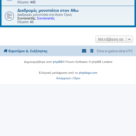
Θέματα:
442
Διαδρομές μονοπάτια στον Αθω
Διαδρομές μονοπάτια στο Αγιον Ορος
Συντονιστής:
Συντονιστές
Θέματα:
61
Μετάβαση σε
Ευρετήριο Δ. Συζήτησης
Όλοι οι χρόνοι είναι
UTC
Δημιουργήθηκε από
phpBB
® Forum Software © phpBB Limited
Ελληνική μετάφραση από το
phpbbgr.com
Απόρρητο
|
Όροι