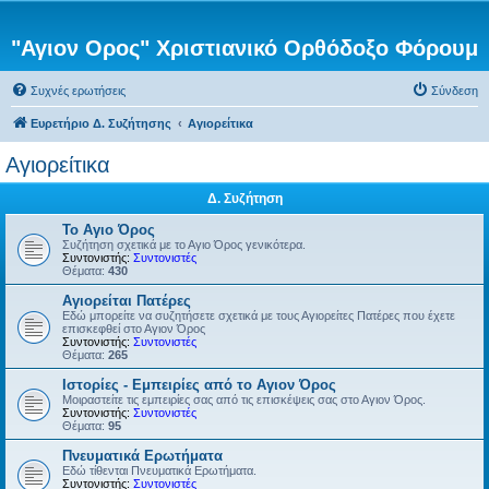
"Αγιον Ορος" Χριστιανικό Ορθόδοξο Φόρουμ
Συχνές ερωτήσεις
Σύνδεση
Ευρετήριο Δ. Συζήτησης
Αγιορείτικα
Αγιορείτικα
Δ. Συζήτηση
Το Αγιο Όρος
Συζήτηση σχετικά με το Αγιο Όρος γενικότερα.
Συντονιστής:
Συντονιστές
Θέματα:
430
Αγιορείται Πατέρες
Εδώ μπορείτε να συζητήσετε σχετικά με τους Αγιορείτες Πατέρες που έχετε
επισκεφθεί στο Αγιον Όρος
Συντονιστής:
Συντονιστές
Θέματα:
265
Ιστορίες - Εμπειρίες από το Αγιον Όρος
Μοιραστείτε τις εμπειρίες σας από τις επισκέψεις σας στο Αγιον Όρος.
Συντονιστής:
Συντονιστές
Θέματα:
95
Πνευματικά Ερωτήματα
Εδώ τίθενται Πνευματικά Ερωτήματα.
Συντονιστής:
Συντονιστές