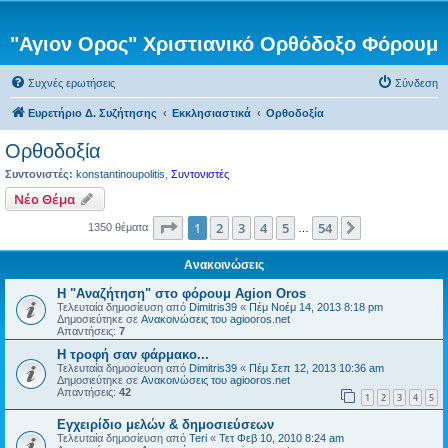
"Αγιον Ορος" Χριστιανικό Ορθόδοξο Φόρουμ
Συχνές ερωτήσεις
Σύνδεση
Ευρετήριο Δ. Συζήτησης
Εκκλησιαστικά
Ορθοδοξία
Ορθοδοξία
Συντονιστές:
konstantinoupolitis
,
Συντονιστές
Νέο Θέμα
Σελίδα
1
από
54
1
2
3
4
5
54
Επόμενη
1350 θέματα
…
Ανακοινώσεις
Η "Αναζήτηση" στο φόρουμ Agion Oros
Τελευταία δημοσίευση από
Dimitris39
«
Πέμ Νοέμ 14, 2013 8:18 pm
Δημοσιεύτηκε σε
Ανακοινώσεις του agiooros.net
Απαντήσεις:
7
H τροφή σαν φάρμακο...
Τελευταία δημοσίευση από
Dimitris39
«
Πέμ Σεπ 12, 2013 10:36 am
Δημοσιεύτηκε σε
Ανακοινώσεις του agiooros.net
Απαντήσεις:
42
1
2
3
4
5
Εγχειρίδιο μελών & δημοσιεύσεων
Τελευταία δημοσίευση από
Teri
«
Τετ Φεβ 10, 2010 8:24 am