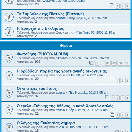
Δημοσιεύτηκε σε
Ανακοινώσεις του agiooros.net
Απαντήσεις:
23
1
2
3
Το Σύμβολον της Πίστεως (Πιστεύω)
Τελευταία δημοσίευση από
paulina
«
Κυρ Φεβ 06, 2011 9:07 pm
Απαντήσεις:
2
Η Ιεραρχία της Εκκλησίας
Τελευταία δημοσίευση από
Επισκέπτης
«
Πέμ Νοέμ 03, 2005 11:10 am
Απαντήσεις:
2
Θέματα
Φωτοθήκη (PHOTO-ALBUM)
Τελευταία δημοσίευση από
nikiforos
«
Δευ Φεβ 24, 2020 2:34 pm
Απαντήσεις:
909
1
88
89
90
91
…
Η ορθόδοξη πορεία της χριστιανικής οικογένειας
Τελευταία δημοσίευση από
pr28
«
Τετ Ιαν 08, 2014 12:25 am
Απαντήσεις:
20
1
2
3
Οι νηστείες του έτους
Τελευταία δημοσίευση από
aposal
«
Πέμ Νοέμ 21, 2013 8:05 am
Απαντήσεις:
37
1
2
3
4
Ο τρελο -Γιάννης της Αθήνας, ο κατά Χριστόν σαλός
Τελευταία δημοσίευση από
faviola
«
Σάβ Οκτ 29, 2011 12:04 am
Απαντήσεις:
21
1
2
3
O λόγος της Εκκλησίας σήμερα.
Τελευταία δημοσίευση από
Μ.Δ.Κ.
«
Παρ Σεπ 17, 2010 11:52 am
Απαντήσεις:
15