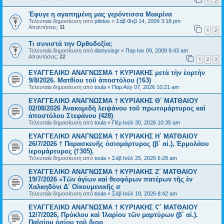
1
2
Έφυγε η αγαπημένη μας γερόντισσα Μακρίνα
Τελευταία δημοσίευση από
pilotos
«
Σάβ Φεβ 14, 2009 3:18 pm
Απαντήσεις:
11
1
2
Τι συνιστά την Ορθοδοξία;
Τελευταία δημοσίευση από
dionysisgr
«
Παρ Ιαν 09, 2009 9:43 am
Απαντήσεις:
22
1
2
3
ΕΥΑΓΓΕΛΙΚΟ ΑΝΑΓΝΩΣΜΑ † ΚΥΡΙΑΚΗΣ μετὰ τὴν ἑορτήν
9/8/2026. Ματθίου τοῦ ἀποστόλου (†63)
Τελευταία δημοσίευση από
toula
«
Παρ Αύγ 07, 2026 10:21 am
ΕΥΑΓΓΕΛΙΚΟ ΑΝΑΓΝΩΣΜΑ † ΚΥΡΙΑΚΗΣ Θ΄ ΜΑΤΘΑΙΟΥ
02/08/2026 Ἀνακομιδὴ λειψάνου τοῦ πρωτομάρτυρος καὶ
ἀποστόλου Στεφάνου (428)
Τελευταία δημοσίευση από
toula
«
Πέμ Ιούλ 30, 2026 10:35 am
ΕΥΑΓΓΕΛΙΚΟ ΑΝΑΓΝΩΣΜΑ † ΚΥΡΙΑΚΗΣ Η΄ ΜΑΤΘΑΙΟΥ
26/7/2026 † Παρασκευῆς ὁσιομάρτυρος (β΄ αἰ.), Ἑρμολάου
ἱερομάρτυρος (†305).
Τελευταία δημοσίευση από
toula
«
Σάβ Ιούλ 25, 2026 6:28 am
ΕΥΑΓΓΕΛΙΚΟ ΑΝΑΓΝΩΣΜΑ † ΚΥΡΙΑΚΗΣ Ζ΄ ΜΑΤΘΑΙΟΥ
19/7/2026 «Τῶν ἁγίων καὶ θεοφόρων πατέρων τῆς ἐν
Χαλκηδόνι Δ΄ Οἰκουμενικῆς σ
Τελευταία δημοσίευση από
toula
«
Σάβ Ιούλ 18, 2026 8:42 am
ΕΥΑΓΓΕΛΙΚΟ ΑΝΑΓΝΩΣΜΑ † ΚΥΡΙΑΚΗΣ Ϛ΄ ΜΑΤΘΑΙΟΥ
12/7/2026, Πρόκλου καὶ Ἱλαρίου τῶν μαρτύρων (β΄ αἰ.).
Παϊσίου ὁσίου τοῦ διορ