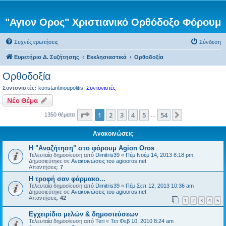
"Αγιον Ορος" Χριστιανικό Ορθόδοξο Φόρουμ
Συχνές ερωτήσεις
Σύνδεση
Ευρετήριο Δ. Συζήτησης
Εκκλησιαστικά
Ορθοδοξία
Ορθοδοξία
Συντονιστές:
konstantinoupolitis
,
Συντονιστές
Νέο Θέμα
Σελίδα
1
από
54
1
2
3
4
5
54
Επόμενη
1350 θέματα
…
Ανακοινώσεις
Η "Αναζήτηση" στο φόρουμ Agion Oros
Τελευταία δημοσίευση από
Dimitris39
«
Πέμ Νοέμ 14, 2013 8:18 pm
Δημοσιεύτηκε σε
Ανακοινώσεις του agiooros.net
Απαντήσεις:
7
H τροφή σαν φάρμακο...
Τελευταία δημοσίευση από
Dimitris39
«
Πέμ Σεπ 12, 2013 10:36 am
Δημοσιεύτηκε σε
Ανακοινώσεις του agiooros.net
Απαντήσεις:
42
1
2
3
4
5
Εγχειρίδιο μελών & δημοσιεύσεων
Τελευταία δημοσίευση από
Teri
«
Τετ Φεβ 10, 2010 8:24 am