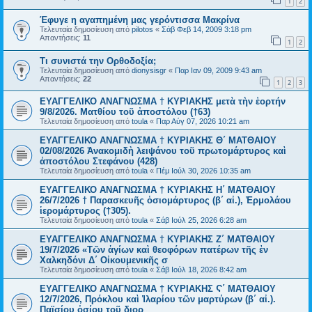
1
2
Έφυγε η αγαπημένη μας γερόντισσα Μακρίνα
Τελευταία δημοσίευση από
pilotos
«
Σάβ Φεβ 14, 2009 3:18 pm
Απαντήσεις:
11
1
2
Τι συνιστά την Ορθοδοξία;
Τελευταία δημοσίευση από
dionysisgr
«
Παρ Ιαν 09, 2009 9:43 am
Απαντήσεις:
22
1
2
3
ΕΥΑΓΓΕΛΙΚΟ ΑΝΑΓΝΩΣΜΑ † ΚΥΡΙΑΚΗΣ μετὰ τὴν ἑορτήν
9/8/2026. Ματθίου τοῦ ἀποστόλου (†63)
Τελευταία δημοσίευση από
toula
«
Παρ Αύγ 07, 2026 10:21 am
ΕΥΑΓΓΕΛΙΚΟ ΑΝΑΓΝΩΣΜΑ † ΚΥΡΙΑΚΗΣ Θ΄ ΜΑΤΘΑΙΟΥ
02/08/2026 Ἀνακομιδὴ λειψάνου τοῦ πρωτομάρτυρος καὶ
ἀποστόλου Στεφάνου (428)
Τελευταία δημοσίευση από
toula
«
Πέμ Ιούλ 30, 2026 10:35 am
ΕΥΑΓΓΕΛΙΚΟ ΑΝΑΓΝΩΣΜΑ † ΚΥΡΙΑΚΗΣ Η΄ ΜΑΤΘΑΙΟΥ
26/7/2026 † Παρασκευῆς ὁσιομάρτυρος (β΄ αἰ.), Ἑρμολάου
ἱερομάρτυρος (†305).
Τελευταία δημοσίευση από
toula
«
Σάβ Ιούλ 25, 2026 6:28 am
ΕΥΑΓΓΕΛΙΚΟ ΑΝΑΓΝΩΣΜΑ † ΚΥΡΙΑΚΗΣ Ζ΄ ΜΑΤΘΑΙΟΥ
19/7/2026 «Τῶν ἁγίων καὶ θεοφόρων πατέρων τῆς ἐν
Χαλκηδόνι Δ΄ Οἰκουμενικῆς σ
Τελευταία δημοσίευση από
toula
«
Σάβ Ιούλ 18, 2026 8:42 am
ΕΥΑΓΓΕΛΙΚΟ ΑΝΑΓΝΩΣΜΑ † ΚΥΡΙΑΚΗΣ Ϛ΄ ΜΑΤΘΑΙΟΥ
12/7/2026, Πρόκλου καὶ Ἱλαρίου τῶν μαρτύρων (β΄ αἰ.).
Παϊσίου ὁσίου τοῦ διορ