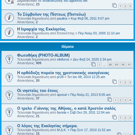
Δημοσιεύτηκε σε
Ανακοινώσεις του agiooros.net
Απαντήσεις:
23
1
2
3
Το Σύμβολον της Πίστεως (Πιστεύω)
Τελευταία δημοσίευση από
paulina
«
Κυρ Φεβ 06, 2011 9:07 pm
Απαντήσεις:
2
Η Ιεραρχία της Εκκλησίας
Τελευταία δημοσίευση από
Επισκέπτης
«
Πέμ Νοέμ 03, 2005 11:10 am
Απαντήσεις:
2
Θέματα
Φωτοθήκη (PHOTO-ALBUM)
Τελευταία δημοσίευση από
nikiforos
«
Δευ Φεβ 24, 2020 2:34 pm
Απαντήσεις:
909
1
88
89
90
91
…
Η ορθόδοξη πορεία της χριστιανικής οικογένειας
Τελευταία δημοσίευση από
pr28
«
Τετ Ιαν 08, 2014 12:25 am
Απαντήσεις:
20
1
2
3
Οι νηστείες του έτους
Τελευταία δημοσίευση από
aposal
«
Πέμ Νοέμ 21, 2013 8:05 am
Απαντήσεις:
37
1
2
3
4
Ο τρελο -Γιάννης της Αθήνας, ο κατά Χριστόν σαλός
Τελευταία δημοσίευση από
faviola
«
Σάβ Οκτ 29, 2011 12:04 am
Απαντήσεις:
21
1
2
3
O λόγος της Εκκλησίας σήμερα.
Τελευταία δημοσίευση από
Μ.Δ.Κ.
«
Παρ Σεπ 17, 2010 11:52 am
Απαντήσεις:
15