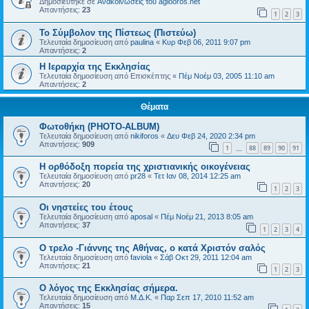
Δημοσιεύτηκε σε
Ανακοινώσεις του agiooros.net
Απαντήσεις:
23
1
2
3
Το Σύμβολον της Πίστεως (Πιστεύω)
Τελευταία δημοσίευση από
paulina
«
Κυρ Φεβ 06, 2011 9:07 pm
Απαντήσεις:
2
Η Ιεραρχία της Εκκλησίας
Τελευταία δημοσίευση από
Επισκέπτης
«
Πέμ Νοέμ 03, 2005 11:10 am
Απαντήσεις:
2
Θέματα
Φωτοθήκη (PHOTO-ALBUM)
Τελευταία δημοσίευση από
nikiforos
«
Δευ Φεβ 24, 2020 2:34 pm
Απαντήσεις:
909
1
88
89
90
91
…
Η ορθόδοξη πορεία της χριστιανικής οικογένειας
Τελευταία δημοσίευση από
pr28
«
Τετ Ιαν 08, 2014 12:25 am
Απαντήσεις:
20
1
2
3
Οι νηστείες του έτους
Τελευταία δημοσίευση από
aposal
«
Πέμ Νοέμ 21, 2013 8:05 am
Απαντήσεις:
37
1
2
3
4
Ο τρελο -Γιάννης της Αθήνας, ο κατά Χριστόν σαλός
Τελευταία δημοσίευση από
faviola
«
Σάβ Οκτ 29, 2011 12:04 am
Απαντήσεις:
21
1
2
3
O λόγος της Εκκλησίας σήμερα.
Τελευταία δημοσίευση από
Μ.Δ.Κ.
«
Παρ Σεπ 17, 2010 11:52 am
Απαντήσεις:
15