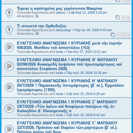
1
2
Έφυγε η αγαπημένη μας γερόντισσα Μακρίνα
Τελευταία δημοσίευση από
pilotos
«
Σάβ Φεβ 14, 2009 3:18 pm
Απαντήσεις:
11
1
2
Τι συνιστά την Ορθοδοξία;
Τελευταία δημοσίευση από
dionysisgr
«
Παρ Ιαν 09, 2009 9:43 am
Απαντήσεις:
22
1
2
3
ΕΥΑΓΓΕΛΙΚΟ ΑΝΑΓΝΩΣΜΑ † ΚΥΡΙΑΚΗΣ μετὰ τὴν ἑορτήν
9/8/2026. Ματθίου τοῦ ἀποστόλου (†63)
Τελευταία δημοσίευση από
toula
«
Παρ Αύγ 07, 2026 10:21 am
ΕΥΑΓΓΕΛΙΚΟ ΑΝΑΓΝΩΣΜΑ † ΚΥΡΙΑΚΗΣ Θ΄ ΜΑΤΘΑΙΟΥ
02/08/2026 Ἀνακομιδὴ λειψάνου τοῦ πρωτομάρτυρος καὶ
ἀποστόλου Στεφάνου (428)
Τελευταία δημοσίευση από
toula
«
Πέμ Ιούλ 30, 2026 10:35 am
ΕΥΑΓΓΕΛΙΚΟ ΑΝΑΓΝΩΣΜΑ † ΚΥΡΙΑΚΗΣ Η΄ ΜΑΤΘΑΙΟΥ
26/7/2026 † Παρασκευῆς ὁσιομάρτυρος (β΄ αἰ.), Ἑρμολάου
ἱερομάρτυρος (†305).
Τελευταία δημοσίευση από
toula
«
Σάβ Ιούλ 25, 2026 6:28 am
ΕΥΑΓΓΕΛΙΚΟ ΑΝΑΓΝΩΣΜΑ † ΚΥΡΙΑΚΗΣ Ζ΄ ΜΑΤΘΑΙΟΥ
19/7/2026 «Τῶν ἁγίων καὶ θεοφόρων πατέρων τῆς ἐν
Χαλκηδόνι Δ΄ Οἰκουμενικῆς σ
Τελευταία δημοσίευση από
toula
«
Σάβ Ιούλ 18, 2026 8:42 am
ΕΥΑΓΓΕΛΙΚΟ ΑΝΑΓΝΩΣΜΑ † ΚΥΡΙΑΚΗΣ Ϛ΄ ΜΑΤΘΑΙΟΥ
12/7/2026, Πρόκλου καὶ Ἱλαρίου τῶν μαρτύρων (β΄ αἰ.).
Παϊσίου ὁσίου τοῦ διορ