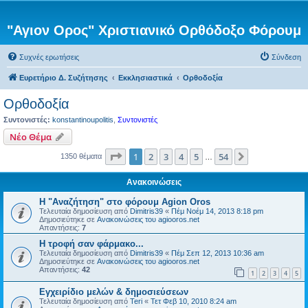
"Αγιον Ορος" Χριστιανικό Ορθόδοξο Φόρουμ
Συχνές ερωτήσεις
Σύνδεση
Ευρετήριο Δ. Συζήτησης
Εκκλησιαστικά
Ορθοδοξία
Ορθοδοξία
Συντονιστές:
konstantinoupolitis
,
Συντονιστές
Νέο Θέμα
Σελίδα
1
από
54
1
2
3
4
5
54
Επόμενη
1350 θέματα
…
Ανακοινώσεις
Η "Αναζήτηση" στο φόρουμ Agion Oros
Τελευταία δημοσίευση από
Dimitris39
«
Πέμ Νοέμ 14, 2013 8:18 pm
Δημοσιεύτηκε σε
Ανακοινώσεις του agiooros.net
Απαντήσεις:
7
H τροφή σαν φάρμακο...
Τελευταία δημοσίευση από
Dimitris39
«
Πέμ Σεπ 12, 2013 10:36 am
Δημοσιεύτηκε σε
Ανακοινώσεις του agiooros.net
Απαντήσεις:
42
1
2
3
4
5
Εγχειρίδιο μελών & δημοσιεύσεων
Τελευταία δημοσίευση από
Teri
«
Τετ Φεβ 10, 2010 8:24 am