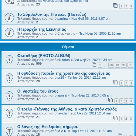
Δημοσιεύτηκε σε
Ανακοινώσεις του agiooros.net
Απαντήσεις:
23
1
2
3
Το Σύμβολον της Πίστεως (Πιστεύω)
Τελευταία δημοσίευση από
paulina
«
Κυρ Φεβ 06, 2011 9:07 pm
Απαντήσεις:
2
Η Ιεραρχία της Εκκλησίας
Τελευταία δημοσίευση από
Επισκέπτης
«
Πέμ Νοέμ 03, 2005 11:10 am
Απαντήσεις:
2
Θέματα
Φωτοθήκη (PHOTO-ALBUM)
Τελευταία δημοσίευση από
nikiforos
«
Δευ Φεβ 24, 2020 2:34 pm
Απαντήσεις:
909
1
88
89
90
91
…
Η ορθόδοξη πορεία της χριστιανικής οικογένειας
Τελευταία δημοσίευση από
pr28
«
Τετ Ιαν 08, 2014 12:25 am
Απαντήσεις:
20
1
2
3
Οι νηστείες του έτους
Τελευταία δημοσίευση από
aposal
«
Πέμ Νοέμ 21, 2013 8:05 am
Απαντήσεις:
37
1
2
3
4
Ο τρελο -Γιάννης της Αθήνας, ο κατά Χριστόν σαλός
Τελευταία δημοσίευση από
faviola
«
Σάβ Οκτ 29, 2011 12:04 am
Απαντήσεις:
21
1
2
3
O λόγος της Εκκλησίας σήμερα.
Τελευταία δημοσίευση από
Μ.Δ.Κ.
«
Παρ Σεπ 17, 2010 11:52 am
Απαντήσεις:
15