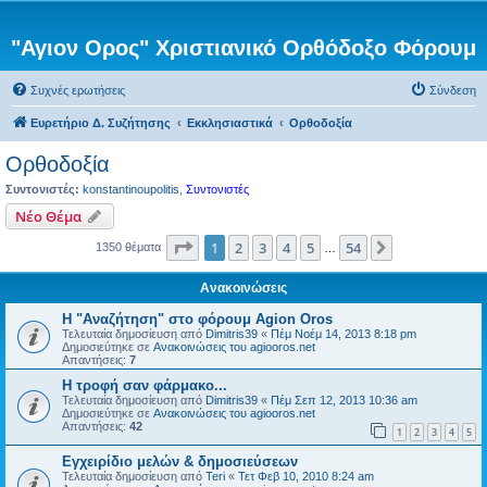
"Αγιον Ορος" Χριστιανικό Ορθόδοξο Φόρουμ
Συχνές ερωτήσεις
Σύνδεση
Ευρετήριο Δ. Συζήτησης
Εκκλησιαστικά
Ορθοδοξία
Ορθοδοξία
Συντονιστές:
konstantinoupolitis
,
Συντονιστές
Νέο Θέμα
Σελίδα
1
από
54
1
2
3
4
5
54
Επόμενη
1350 θέματα
…
Ανακοινώσεις
Η "Αναζήτηση" στο φόρουμ Agion Oros
Τελευταία δημοσίευση από
Dimitris39
«
Πέμ Νοέμ 14, 2013 8:18 pm
Δημοσιεύτηκε σε
Ανακοινώσεις του agiooros.net
Απαντήσεις:
7
H τροφή σαν φάρμακο...
Τελευταία δημοσίευση από
Dimitris39
«
Πέμ Σεπ 12, 2013 10:36 am
Δημοσιεύτηκε σε
Ανακοινώσεις του agiooros.net
Απαντήσεις:
42
1
2
3
4
5
Εγχειρίδιο μελών & δημοσιεύσεων
Τελευταία δημοσίευση από
Teri
«
Τετ Φεβ 10, 2010 8:24 am