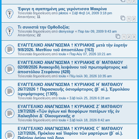
1
2
Έφυγε η αγαπημένη μας γερόντισσα Μακρίνα
Τελευταία δημοσίευση από
pilotos
«
Σάβ Φεβ 14, 2009 3:18 pm
Απαντήσεις:
11
1
2
Τι συνιστά την Ορθοδοξία;
Τελευταία δημοσίευση από
dionysisgr
«
Παρ Ιαν 09, 2009 9:43 am
Απαντήσεις:
22
1
2
3
ΕΥΑΓΓΕΛΙΚΟ ΑΝΑΓΝΩΣΜΑ † ΚΥΡΙΑΚΗΣ μετὰ τὴν ἑορτήν
9/8/2026. Ματθίου τοῦ ἀποστόλου (†63)
Τελευταία δημοσίευση από
toula
«
Παρ Αύγ 07, 2026 10:21 am
ΕΥΑΓΓΕΛΙΚΟ ΑΝΑΓΝΩΣΜΑ † ΚΥΡΙΑΚΗΣ Θ΄ ΜΑΤΘΑΙΟΥ
02/08/2026 Ἀνακομιδὴ λειψάνου τοῦ πρωτομάρτυρος καὶ
ἀποστόλου Στεφάνου (428)
Τελευταία δημοσίευση από
toula
«
Πέμ Ιούλ 30, 2026 10:35 am
ΕΥΑΓΓΕΛΙΚΟ ΑΝΑΓΝΩΣΜΑ † ΚΥΡΙΑΚΗΣ Η΄ ΜΑΤΘΑΙΟΥ
26/7/2026 † Παρασκευῆς ὁσιομάρτυρος (β΄ αἰ.), Ἑρμολάου
ἱερομάρτυρος (†305).
Τελευταία δημοσίευση από
toula
«
Σάβ Ιούλ 25, 2026 6:28 am
ΕΥΑΓΓΕΛΙΚΟ ΑΝΑΓΝΩΣΜΑ † ΚΥΡΙΑΚΗΣ Ζ΄ ΜΑΤΘΑΙΟΥ
19/7/2026 «Τῶν ἁγίων καὶ θεοφόρων πατέρων τῆς ἐν
Χαλκηδόνι Δ΄ Οἰκουμενικῆς σ
Τελευταία δημοσίευση από
toula
«
Σάβ Ιούλ 18, 2026 8:42 am
ΕΥΑΓΓΕΛΙΚΟ ΑΝΑΓΝΩΣΜΑ † ΚΥΡΙΑΚΗΣ Ϛ΄ ΜΑΤΘΑΙΟΥ
12/7/2026, Πρόκλου καὶ Ἱλαρίου τῶν μαρτύρων (β΄ αἰ.).
Παϊσίου ὁσίου τοῦ διορ